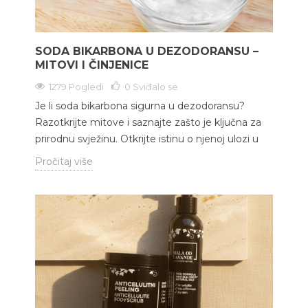
SODA BIKARBONA U DEZODORANSU –
MITOVI I ČINJENICE
1279 Pogledi
0
Sviđalo se
Je li soda bikarbona sigurna u dezodoransu?
Razotkrijte mitove i saznajte zašto je ključna za
prirodnu svježinu. Otkrijte istinu o njenoj ulozi u
Pročitaj više