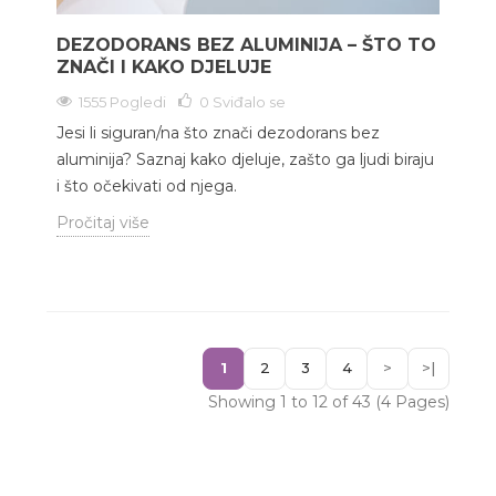
DEZODORANS BEZ ALUMINIJA – ŠTO TO
ZNAČI I KAKO DJELUJE
1555 Pogledi
0
Sviđalo se
Jesi li siguran/na što znači dezodorans bez
aluminija? Saznaj kako djeluje, zašto ga ljudi biraju
i što očekivati od njega.
Pročitaj više
1
2
3
4
>
>|
Showing 1 to 12 of 43 (4 Pages)