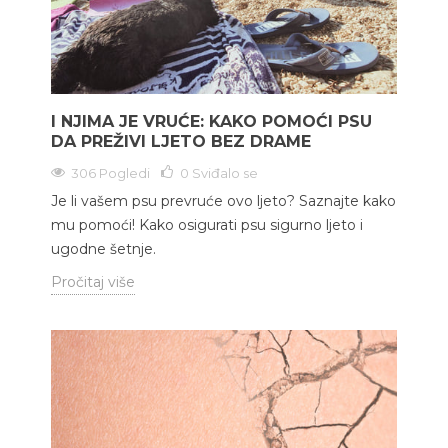
I NJIMA JE VRUĆE: KAKO POMOĆI PSU
DA PREŽIVI LJETO BEZ DRAME
306 Pogledi
0
Sviđalo se
Je li vašem psu prevruće ovo ljeto? Saznajte kako
mu pomoći! Kako osigurati psu sigurno ljeto i
ugodne šetnje.
Pročitaj više