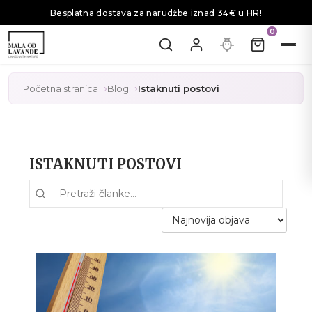
Besplatna dostava za narudžbe iznad 34€ u HR!
0
Početna stranica
Blog
Istaknuti postovi
ISTAKNUTI POSTOVI