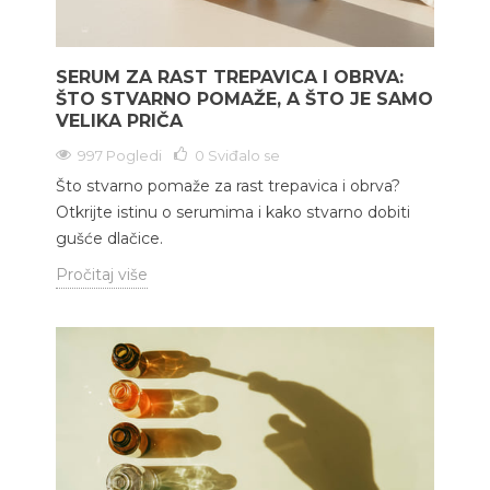
SERUM ZA RAST TREPAVICA I OBRVA:
ŠTO STVARNO POMAŽE, A ŠTO JE SAMO
VELIKA PRIČA
997 Pogledi
0
Sviđalo se
Što stvarno pomaže za rast trepavica i obrva?
Otkrijte istinu o serumima i kako stvarno dobiti
gušće dlačice.
Pročitaj više