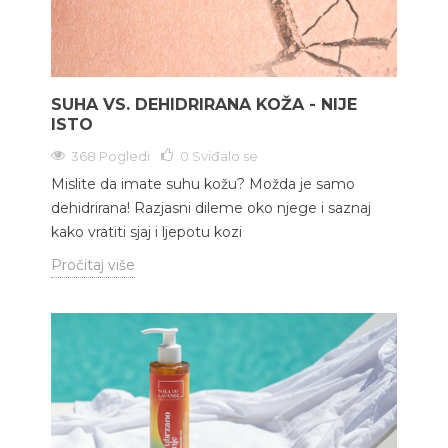
SUHA VS. DEHIDRIRANA KOŽA - NIJE
ISTO
368 Pogledi
0
Sviđalo se
Mislite da imate suhu kožu? Možda je samo
dehidrirana! Razjasni dileme oko njege i saznaj
kako vratiti sjaj i ljepotu kozi
Pročitaj više