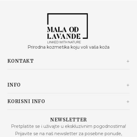
Prirodna kozmetika koju voli vaša koža
KONTAKT
Kašinski odvojak 20a
10360 Sesvete / Grad Zagreb
INFO
Hrvatska
+385 92 292 9292
info@malaodlavande.com
O nama
KORISNI INFO
Pon. - Pet.: 09h - 15h
Drugi o nama
Dostava
Proizvodi na sniženju
NEWSLETTER
Česta pitanja
Pretplatite se i uživajte u ekskluzivnim pogodnostima!
Novi proizvodi
Prijavite se na naš newsletter za posebne ponude,
Uvjeti kupnje