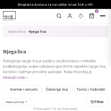
Besplatna dostava za narudžbe iznad 34€ u HR!
0
Naslovnica
Njega lica
Njega lica
Kategorija njege lica je pažljivo strukturirana u nekoliko
podkategorija, svaka odražava specifične aspekte njege lica,
koristeći najfinije prirodne sastojke. Naša filozofija je
njegovati i pomladiti kožu, pritom poštujući njene prirodne
PRIKAŽI VIŠE
procese.
Kreme i serumi
Čišćenje lica
Tonici i hidrolati
Kreme i serumi
: Ova podkategorija uključuje širok spektar
kvalitetnih krema i seruma koji su dizajnirani da ciljaju različite
potrebe kože. Od hidratantnih krema koje pružaju dugotrajnu
Filter
Relevantnost

vlažnost do anti-age seruma bogatih antioksidansima, svaki
Prikazujem 1-12 od 21 stavke(a)