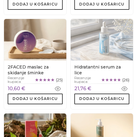
DODAJ U KOŠARICU
DODAJ U KOŠARICU
2FACED maslac za
Hidratantni serum za
skidanje šminke
lice
Recenzije
Recenzije
(25)
(26)
kupaca:
kupaca:
10,60 €
21,76 €
DODAJ U KOŠARICU
DODAJ U KOŠARICU