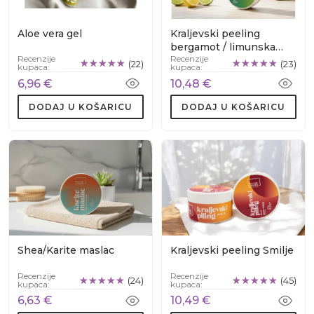
Naši proizvodi za higijenu usta poput prirodne paste za zube
su napravljeni s prirodnim sastojcima koji osiguravaju svjež
Aloe vera gel
Kraljevski peeling
dah i zdrave desni, doprinoseći općem izgledu i osjećaju.
bergamot / limunska
Recenzije
Recenzije
trava
(22)
(23)
kupaca:
kupaca:
6,96 €
10,48 €
DODAJ U KOŠARICU
DODAJ U KOŠARICU
Shea/Karite maslac
Kraljevski peeling Smilje
Recenzije
Recenzije
(24)
(45)
kupaca:
kupaca:
6,63 €
10,49 €