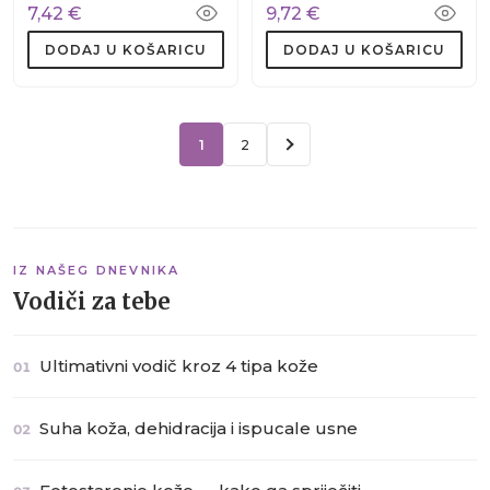
7,42 €
9,72 €
DODAJ U KOŠARICU
DODAJ U KOŠARICU
1
2
IZ NAŠEG DNEVNIKA
Vodiči za tebe
Ultimativni vodič kroz 4 tipa kože
01
Suha koža, dehidracija i ispucale usne
02