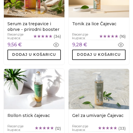
Serum za trepavice i
Tonik za lice Čajevac
obrve - prirodni booster
Recenzije
Recenzije
(34)
(16)
kupaca:
kupaca:
9,56 €
9,28 €
DODAJ U KOŠARICU
DODAJ U KOŠARICU
Rollon stick čajevac
Gel za umivanje Čajevac
Recenzije
Recenzije
(12)
(33)
kupaca:
kupaca: