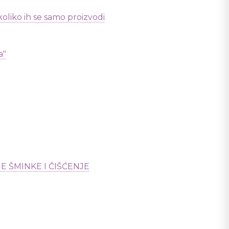
oliko ih se samo proizvodi
a"
E ŠMINKE I ČIŠĆENJE