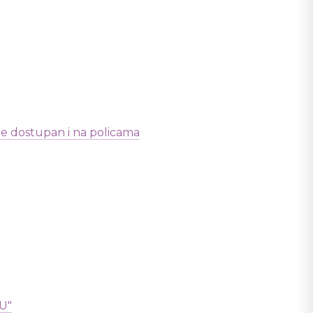
e dostupan i na policama
U"