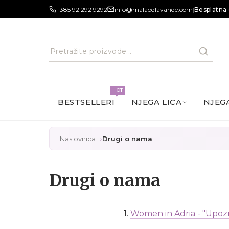
+385 92 292 9292
info@malaodlavande.com
|
Besplatna 
HOT
BESTSELLERI
NJEGA LICA
NJEGA
Naslovnica
Drugi o nama
Drugi o nama
1.
Women in Adria - "Upozn