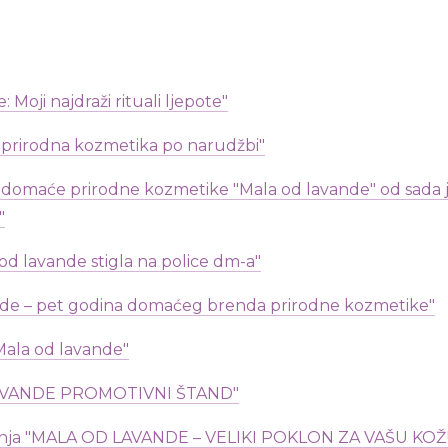
Moji najdraži rituali ljepote"
 prirodna kozmetika po narudžbi"
 domaće prirodne kozmetike "Mala od lavande" od sada j
"
od lavande stigla na police dm-a"
nde – pet godina domaćeg brenda prirodne kozmetike"
Mala od lavande"
AVANDE PROMOTIVNI ŠTAND"
ivanja "MALA OD LAVANDE – VELIKI POKLON ZA VAŠU KOŽ