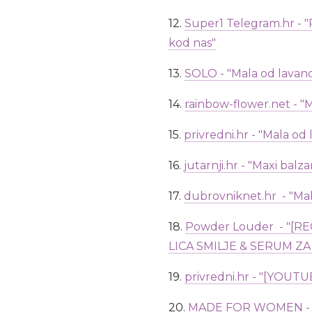
12.
Super1 Telegram.hr - "
kod nas"
13.
SOLO - "Mala od lavan
14.
rainbow-flower.net - "
15.
privredni.hr - "Mala od l
16.
jutarnji.hr - "Maxi bal
17.
dubrovniknet.hr - "Mal
18.
Powder Louder - "[R
LICA SMILJE & SERUM ZA 
19.
privredni.hr - "[YOU
20.
MADE FOR WOMEN - "