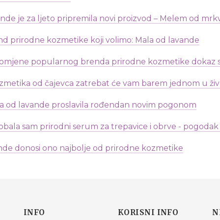
de je za ljeto pripremila novi proizvod – Melem od mrk
nd prirodne kozmetike koji volimo: Mala od lavande
promjene popularnog brenda prirodne kozmetike dokaz su
zmetika od čajevca zatrebat će vam barem jednom u živ
la od lavande proslavila rođendan novim pogonom
robala sam prirodni serum za trepavice i obrve - pogodak 
vande donosi ono najbolje od prirodne kozmetike
INFO
KORISNI INFO
N