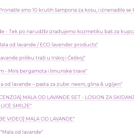
Pronašle smo 10 krutih šampona za kosu, i iznenadile se k
de - Tek po narudžbi izrađujemo kozmetiku baš za kupc
Mala od lavande / ECO lavender products"
avande priliku traži u Irskoj i Češkoj"
zam - Miris bergamota i limunske trave"
a od lavande – pasta za zube: neem, glina & ugljen"
ECENZIJA] MALA OD LAVANDE SET - LOSION ZA SKIDANJ
LICE SMILJE"
TUBE VIDEO] MALA OD LAVANDE"
Mala od lavande"