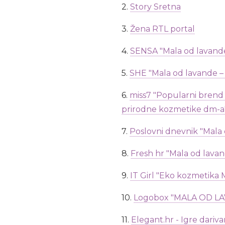
2.
Story Sretna
3.
Žena RTL portal
4.
SENSA "Mala od lavande: 
5.
SHE "Mala od lavande –
6.
miss7 "Popularni brend
prirodne kozmetike dm-a
7.
Poslovni dnevnik "Mala 
8.
Fresh hr "Mala od lava
9.
IT Girl "Eko kozmetika 
10.
Logobox "MALA OD L
11.
Elegant.hr - Igre dar