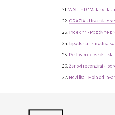
21.
WALL.HR "Mala od lavan
22.
GRAZIA - Hrvatski bre
23.
Index.hr - Pozitivne 
24.
Lipadona- Prirodna ko
25.
Poslovni denvnik - Ma
26.
Ženski recenziraj - Isp
27.
Novi list - Mala od la