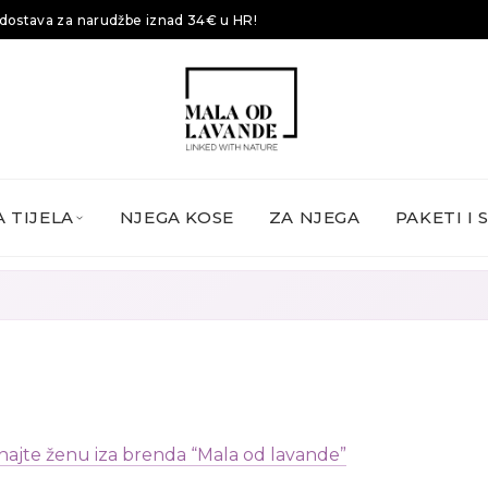
dostava za narudžbe iznad 34€ u HR!
 TIJELA
NJEGA KOSE
ZA NJEGA
PAKETI I 
ajte ženu iza brenda “Mala od lavande”