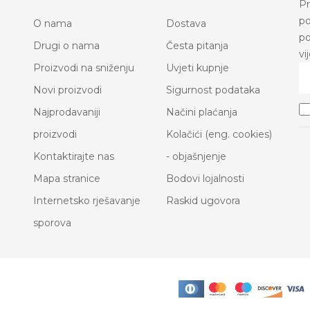
Pr
po
O nama
Dostava
po
Drugi o nama
Česta pitanja
vi
Proizvodi na sniženju
Uvjeti kupnje
Novi proizvodi
Sigurnost podataka
Najprodavaniji
Načini plaćanja
proizvodi
Kolačići (eng. cookies)
Kontaktirajte nas
- objašnjenje
Mapa stranice
Bodovi lojalnosti
Internetsko rješavanje
Raskid ugovora
sporova
.