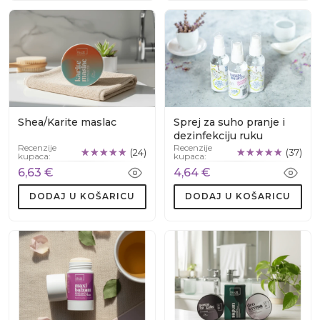
Shea/Karite maslac
Sprej za suho pranje i
dezinfekciju ruku
Recenzije
Recenzije
(24)
(37)
kupaca:
kupaca:
6,63 €
4,64 €
DODAJ U KOŠARICU
DODAJ U KOŠARICU