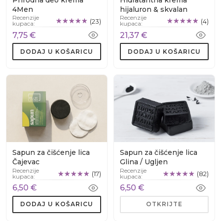
Prirodna deo krema
Hidratantna krema
4Men
hijaluron & skvalan
Recenzije
Recenzije
(23)
(4)
kupaca:
kupaca:
7,75 €
21,37 €
DODAJ U KOŠARICU
DODAJ U KOŠARICU
Sapun za čišćenje lica
Sapun za čišćenje lica
Čajevac
Glina / Ugljen
Recenzije
Recenzije
(17)
(82)
kupaca:
kupaca:
6,50 €
6,50 €
DODAJ U KOŠARICU
OTKRIJTE