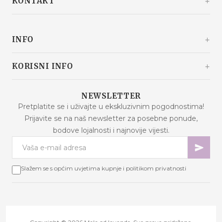
KONTAKT
Kašinski odvojak 20a
10360 Sesvete / Grad Zagreb
INFO
Hrvatska
+385 92 292 9292
info@malaodlavande.com
O nama
KORISNI INFO
Pon. - Pet.: 09h - 15h
Drugi o nama
Dostava
Proizvodi na sniženju
NEWSLETTER
Česta pitanja
Pretplatite se i uživajte u ekskluzivnim pogodnostima!
Novi proizvodi
Prijavite se na naš newsletter za posebne ponude,
Uvjeti kupnje
Najprodavaniji proizvodi
bodove lojalnosti i najnovije vijesti.
Sigurnost podataka
Kontaktirajte nas
Načini plaćanja
Mapa stranice
Kolačići (eng. cookies) - objašnjenje
Slažem se s općim uvjetima kupnje i politikom privatnosti
Internetsko rješavanje sporova
Bodovi lojalnosti
Raskid ugovora