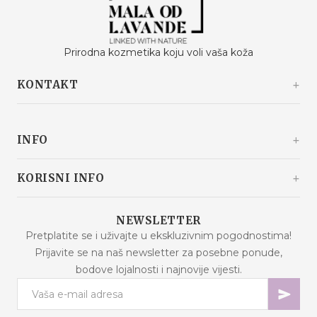
Prirodna kozmetika koju voli vaša koža
KONTAKT
Kašinski odvojak 20a
10360 Sesvete / Grad Zagreb
INFO
Hrvatska
+385 92 292 9292
info@malaodlavande.com
O nama
KORISNI INFO
Pon. - Pet.: 09h - 15h
Drugi o nama
Dostava
Proizvodi na sniženju
NEWSLETTER
Česta pitanja
Pretplatite se i uživajte u ekskluzivnim pogodnostima!
Novi proizvodi
Prijavite se na naš newsletter za posebne ponude,
Uvjeti kupnje
Najprodavaniji proizvodi
bodove lojalnosti i najnovije vijesti.
Sigurnost podataka
Kontaktirajte nas
Načini plaćanja
Mapa stranice