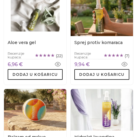
proizvodi za sunčanje pomoći će vam očuvati zdravu kožu i
spriječiti opekline od sunca.
Neka sunce bude vaš prijatelj uz naše proizvode za sunčanje.
Pregledajte našu kolekciju i pronađite proizvode koji će vam
omogućiti da sigurno i uživate na suncu bez brige o štetnim
učincima.
Aloe vera gel
Sprej protiv komaraca
Recenzije
Recenzije
(22)
(7)
kupaca:
kupaca:
6,96 €
9,94 €
DODAJ U KOŠARICU
DODAJ U KOŠARICU