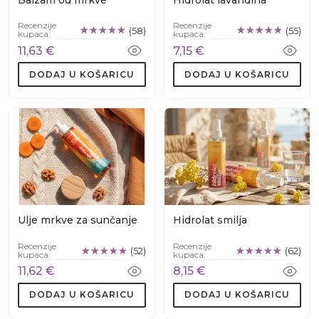
Balzam od mrkve
Hidrolat lavandina
Recenzije
Recenzije
(58)
(55)
kupaca:
kupaca:
11,63 €
7,15 €
DODAJ U KOŠARICU
DODAJ U KOŠARICU
Ulje mrkve za sunčanje
Hidrolat smilja
Recenzije
Recenzije
(52)
(62)
kupaca:
kupaca:
11,62 €
8,15 €
DODAJ U KOŠARICU
DODAJ U KOŠARICU