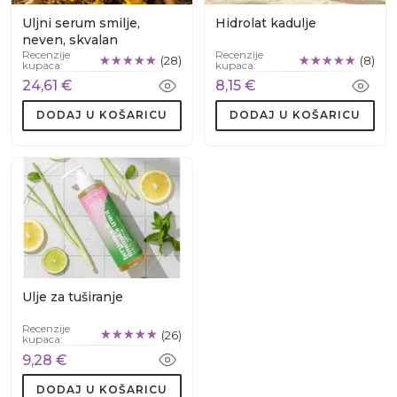
Uljni serum smilje,
Hidrolat kadulje
neven, skvalan
Recenzije
Recenzije
(28)
(8)
kupaca:
kupaca:
24,61 €
8,15 €
DODAJ U KOŠARICU
DODAJ U KOŠARICU
Ulje za tuširanje
Recenzije
(26)
kupaca:
9,28 €
DODAJ U KOŠARICU