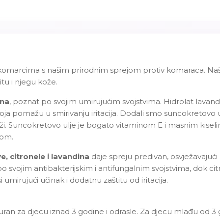
 komarcima s našim prirodnim sprejom protiv komaraca. Naš s
itu i njegu kože.
ina
, poznat po svojim umirujućim svojstvima. Hidrolat lavand
koja pomažu u smirivanju iritacija. Dodali smo suncokretovo 
ži. Suncokretovo ulje je bogato vitaminom E i masnim kisel
kom.
e, citronele i lavandina
daje spreju predivan, osvježavajući 
o svojim antibakterijskim i antifungalnim svojstvima, dok ci
 umirujući učinak i dodatnu zaštitu od iritacija.
guran za djecu iznad 3 godine i odrasle. Za djecu mlađu od 