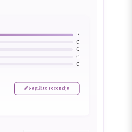
7
0
0
0
0
Napišite recenziju