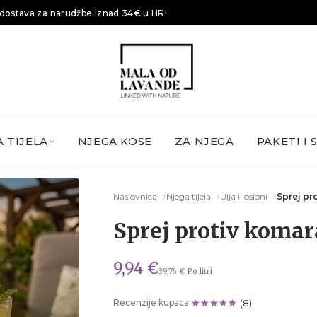
dostava za narudžbe iznad 34€ u HR!
 TIJELA
NJEGA KOSE
ZA NJEGA
PAKETI I 
Naslovnica
Njega tijela
Ulja i losioni
Sprej pr
Sprej protiv komar
9,94 €
39,76 € Po litri
Recenzije kupaca:
(8)