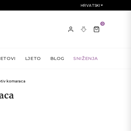
HRVATSKI
0
SETOVI
LJETO
BLOG
SNIŽENJA
otiv komaraca
aca