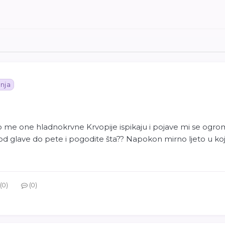
nja
to me one hladnokrvne Krvopije ispikaju i pojave mi se ogr
od glave do pete i pogodite šta?? Napokon mirno ljeto u 
0
0