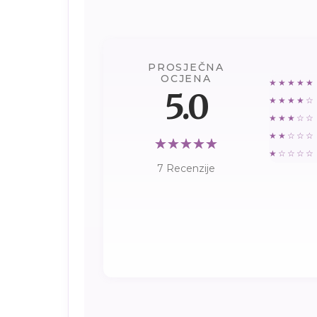
PROSJEČNA
OCJENA
★★★★★
5.0
★★★★☆
★★★☆☆
★★☆☆☆
★☆☆☆☆
7 Recenzije