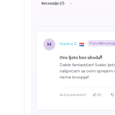
Recenzije (7)
Potvrđena kup
M
Martina R.
Ovo ljeto bez uboda!!
Dakle fantastičan! Svako lje
našpricam sa ovim sprejem 
nema krvopija!!
0
Je li ovo korisno?