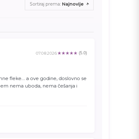
Sortiraj prema:
Najnovije
07.08.2026.
(5.0)
omne fleke… a ove godine, doslovno se
kojem nema uboda, nema češanja i