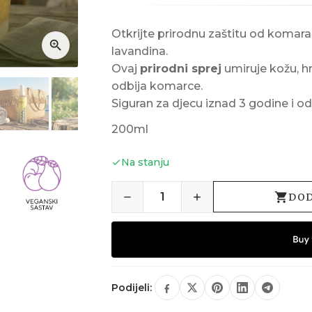
Otkrijte prirodnu zaštitu od komarac
lavandina.
Ovaj
prirodni sprej
umiruje kožu, hra
odbija komarce.
Siguran za djecu iznad 3 godine i od
200ml
Na stanju
DOD
Podijeli: