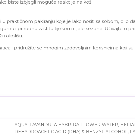
kako biste izbjegli moguće reakcije na koži.
 u praktičnom pakiranju koje je lako nositi sa sobom, bilo da 
nu i prirodnu zaštitu tijekom cijele sezone. Uživajte u prir
i i okolišu.
aca i pridružite se mnogim zadovoljnim korisnicima koji su o
AQUA, LAVANDULA HYBRIDA FLOWER WATER, HELIA
DEHYDROACETIC ACID (DHA) & BENZYL ALCOHOL, 