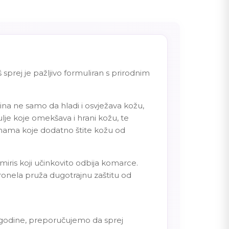
prej je pažljivo formuliran s prirodnim
ina ne samo da hladi i osvježava kožu,
ulje koje omekšava i hrani kožu, te
inama koje dodatno štite kožu od
miris koji učinkovito odbija komarce.
tronela pruža dugotrajnu zaštitu od
3 godine, preporučujemo da sprej