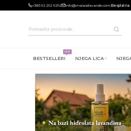
+385 92 292 9292
info@malaodlavande.com
|
Besplatna 
HOT
BESTSELLERI
NJEGA LICA
NJEGA