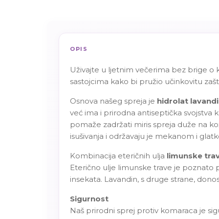
OPIS
Uživajte u ljetnim večerima bez brige o
sastojcima kako bi pružio učinkovitu zašt
Osnova našeg spreja je
hidrolat lavand
već ima i prirodna antiseptička svojstva 
pomaže zadržati miris spreja duže na ko
isušivanja i održavaju je mekanom i glat
Kombinacija eteričnih ulja
limunske trav
Eterično ulje limunske trave je poznato p
insekata. Lavandin, s druge strane, donosi
Sigurnost
Naš prirodni sprej protiv komaraca je si