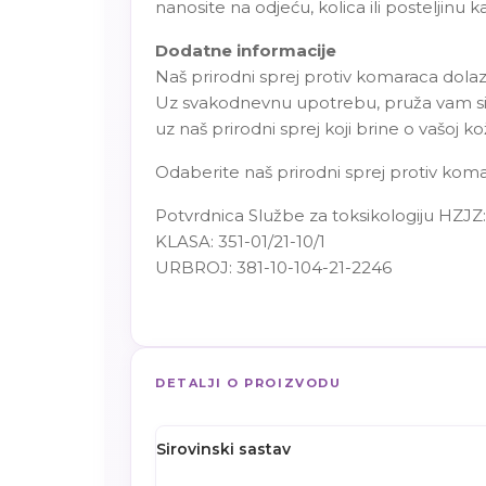
nanosite na odjeću, kolica ili posteljinu 
Dodatne informacije
Naš prirodni sprej protiv komaraca dolazi
Uz svakodnevnu upotrebu, pruža vam sigur
uz naš prirodni sprej koji brine o vašoj kož
Odaberite naš prirodni sprej protiv komar
Potvrdnica Službe za toksikologiju HZJZ:
KLASA: 351-01/21-10/1
URBROJ: 381-10-104-21-2246
DETALJI O PROIZVODU
Sirovinski sastav