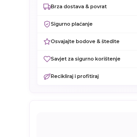
Brza dostava & povrat
Sigurno plaćanje
Osvajajte bodove & štedite
Savjet za sigurno korištenje
Recikliraj i profitiraj