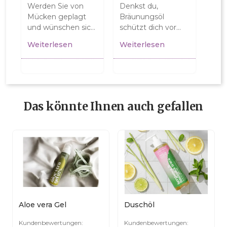
Werden Sie von
Denkst du,
Mücken geplagt
Bräunungsöl
und wünschen sich
schützt dich vor
eine natürliche
der Sonne? Erfahre,
Weiterlesen
Weiterlesen
Lösung?
warum Bräune
Entdecken Sie,
nicht gesund ist
warum ein
und wie man
natürliches Spray...
sicher...
Das könnte Ihnen auch gefallen
Aloe vera Gel
Duschöl
Kundenbewertungen:
Kundenbewertungen: