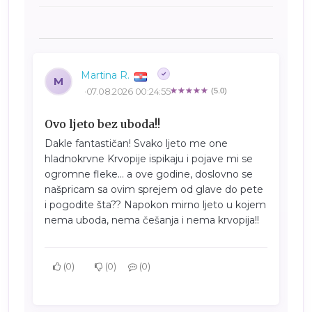
Martina R.
M
07.08.2026 00:24:55
(5.0)
Ovo ljeto bez uboda!!
Dakle fantastičan! Svako ljeto me one
hladnokrvne Krvopije ispikaju i pojave mi se
ogromne fleke… a ove godine, doslovno se
našpricam sa ovim sprejem od glave do pete
i pogodite šta?? Napokon mirno ljeto u kojem
nema uboda, nema češanja i nema krvopija!!
0
0
0