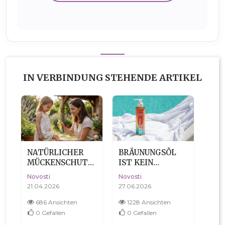
IN VERBINDUNG STEHENDE ARTIKEL
NATÜRLICHER
BRÄUNUNGSÖL
MÜCKENSCHUTZ:
IST KEIN
WARUM EIN
SONNENSCHUTZ.
Novosti
Novosti
SPRAY IM
UND DAS MUSS
21.04.2026
27.06.2026
SOMMER DIE
MAN
PRAKTISCHE
WIEDERHOLEN.
686 Ansichten
1228 Ansichten
WAHL IST
0
Gefallen
0
Gefallen