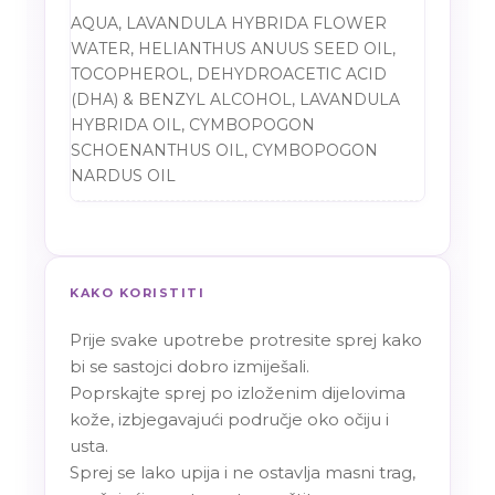
AQUA, LAVANDULA HYBRIDA FLOWER
WATER, HELIANTHUS ANUUS SEED OIL,
TOCOPHEROL, DEHYDROACETIC ACID
(DHA) & BENZYL ALCOHOL, LAVANDULA
HYBRIDA OIL, CYMBOPOGON
SCHOENANTHUS OIL, CYMBOPOGON
NARDUS OIL
KAKO KORISTITI
Prije svake upotrebe protresite sprej kako
bi se sastojci dobro izmiješali.
Poprskajte sprej po izloženim dijelovima
kože, izbjegavajući područje oko očiju i
usta.
Sprej se lako upija i ne ostavlja masni trag,