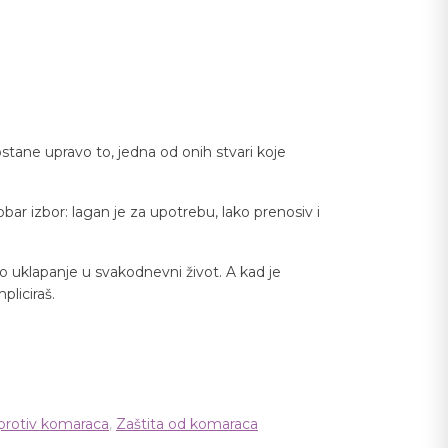
postane upravo to, jedna od onih stvari koje
bar izbor: lagan je za upotrebu, lako prenosiv i
ko uklapanje u svakodnevni život. A kad je
pliciraš.
 protiv komaraca
,
Zaštita od komaraca