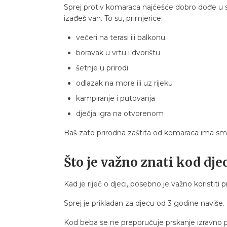
Sprej protiv komaraca najčešće dobro dođe u sv
izađeš van. To su, primjerice:
večeri na terasi ili balkonu
boravak u vrtu i dvorištu
šetnje u prirodi
odlazak na more ili uz rijeku
kampiranje i putovanja
dječja igra na otvorenom
Baš zato prirodna zaštita od komaraca ima smis
Što je važno znati kod dje
Kad je riječ o djeci, posebno je važno koristiti 
Sprej je prikladan za djecu od 3 godine naviše.
Kod beba se ne preporučuje prskanje izravno po ko