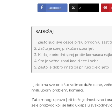
Facebook
X
SADRŽAJ
1. Zašto ljudi sve češće biraju prirodniju zaštit
2. Zašto je sprej praktičan izbor ljeti
3. Kada je prirodni sprej protiv komaraca najkor
4. Što je važno znati kod djece i beba
5. Zašto je dobro imati ga pri ruci cijelo ljeto
Ljeto ima sve ono što volimo: duže dane, večeri
mali, uporni problem, komarci.
Zato mnogi upravo ljeti traže jednostavno i pr
žele proizvod koji se lako uklapa u svakodnevi