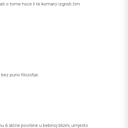
ti o tome hoće li te komarci izgristi čim
bez puno filozofije.
u ili slične površine u bebinoj blizini, umjesto