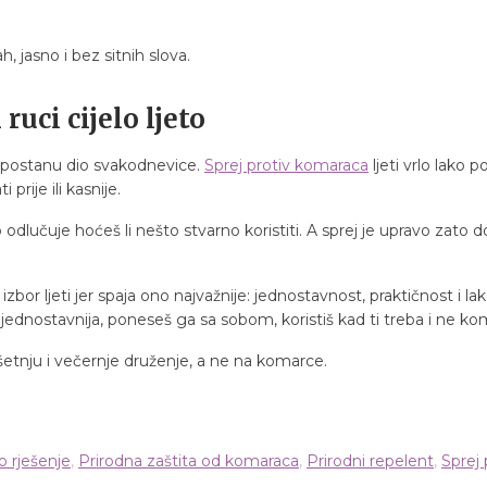
h, jasno i bez sitnih slova.
ruci cijelo ljeto
i postanu dio svakodnevice.
Sprej protiv komaraca
ljeti vrlo lako 
 prije ili kasnije.
lučuje hoćeš li nešto stvarno koristiti. A sprej je upravo zato do
bor ljeti jer spaja ono najvažnije: jednostavnost, praktičnost i la
š jednostavnija, poneseš ga sa sobom, koristiš kad ti treba i ne kom
šetnju i večernje druženje, a ne na komarce.
o rješenje
,
Prirodna zaštita od komaraca
,
Prirodni repelent
,
Sprej