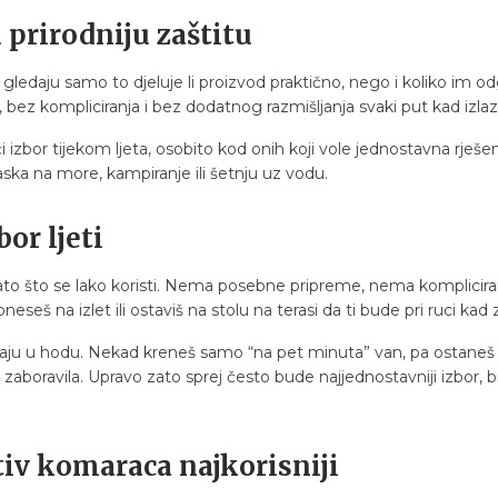
u prirodniju zaštitu
ne gledaju samo to djeluje li proizvod praktično, nego i koliko 
 bez kompliciranja i bez dodatnog razmišljanja svaki put kad izlaz
i izbor tijekom ljeta, osobito kod onih koji vole jednostavna rješe
aska na more, kampiranje ili šetnju uz vodu.
bor ljeti
 zato što se lako koristi. Nema posebne pripreme, nema komplici
seš na izlet ili ostaviš na stolu na terasi da ti bude pri ruci kad 
enjaju u hodu. Nekad kreneš samo “na pet minuta” van, pa ostaneš
 zaboravila. Upravo zato sprej često bude najjednostavniji izbor, br
tiv komaraca najkorisniji