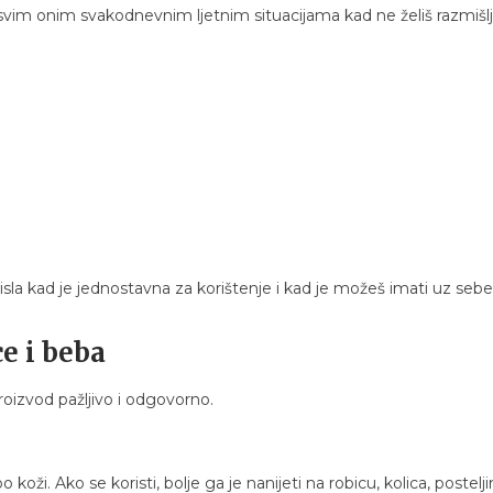
im onim svakodnevnim ljetnim situacijama kad ne želiš razmišlja
la kad je jednostavna za korištenje i kad je možeš imati uz sebe 
ce i beba
proizvod pažljivo i odgovorno.
ži. Ako se koristi, bolje ga je nanijeti na robicu, kolica, posteljin