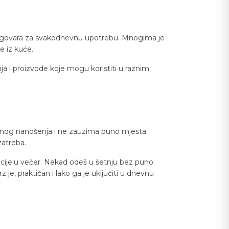
im odgovara za svakodnevnu upotrebu. Mnogima je
e iz kuće.
nja i proizvode koje mogu koristiti u raznim
ranog nanošenja i ne zauzima puno mjesta.
zatreba.
 cijelu večer. Nekad odeš u šetnju bez puno
z je, praktičan i lako ga je uključiti u dnevnu