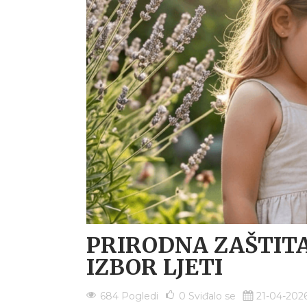
PRIRODNA ZAŠTITA
IZBOR LJETI
684 Pogledi
0
Sviđalo se
21-04-202