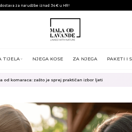
dostava za narudžbe iznad 34€ u HR!
 TIJELA
NJEGA KOSE
ZA NJEGA
PAKETI I 
a od komaraca: zašto je sprej praktičan izbor ljeti