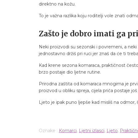
direktno na kožu.
To je važna razlika koju roditelji vole znati odma
Zašto je dobro imati ga pri 
Neki proizvodi su sezonski i povremeni, a nek
jednostavno držiš pri ruci jer znaš da će ti trebati
Kad krene sezona komaraca, praktičnost često od
brzo postaje dio ljetne rutine.
Prirodna zaštita od komaraca mnogima je prvi iz
proizvod u obliku spreja, cijela priča postaje jo
Ljeto je ipak puno ljepše kad misliš na odmor, 
Oznake :
Komarci
,
Ljetni izlasci
,
Ljeto
,
Praktičn