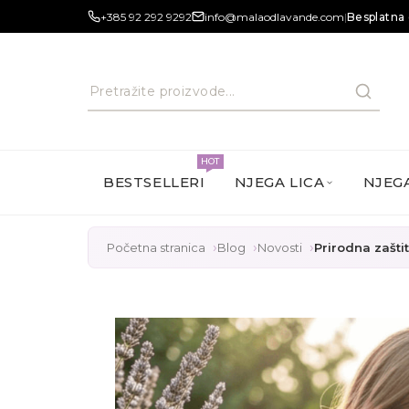
+385 92 292 9292
info@malaodlavande.com
|
Besplatna 
HOT
BESTSELLERI
NJEGA LICA
NJEGA
Početna stranica
Blog
Novosti
Prirodna zaštit