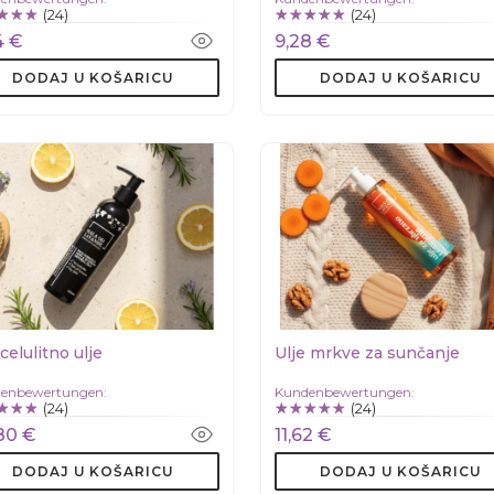
(24)
(24)
4 €
9,28 €
DODAJ U KOŠARICU
DODAJ U KOŠARICU
celulitno ulje
Ulje mrkve za sunčanje
enbewertungen:
Kundenbewertungen:
(24)
(24)
80 €
11,62 €
DODAJ U KOŠARICU
DODAJ U KOŠARICU