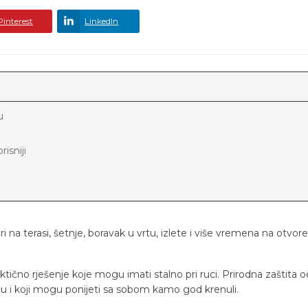
Pinterest
LinkedIn
u
isniji
 na terasi, šetnje, boravak u vrtu, izlete i više vremena na otvore
aktično rješenje koje mogu imati stalno pri ruci. Prirodna zaštita
cu i koji mogu ponijeti sa sobom kamo god krenuli.