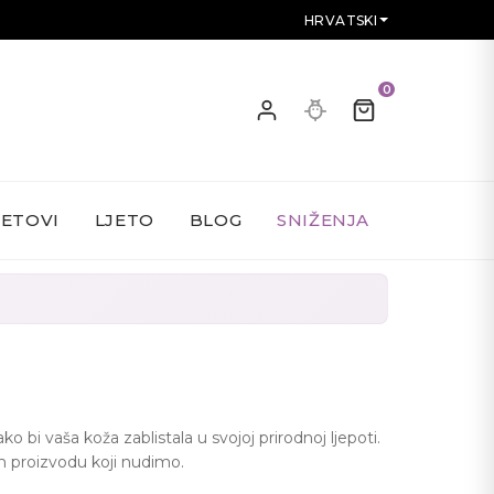
HRVATSKI
0
SETOVI
LJETO
BLOG
SNIŽENJA
o bi vaša koža zablistala u svojoj prirodnoj ljepoti.
om proizvodu koji nudimo.