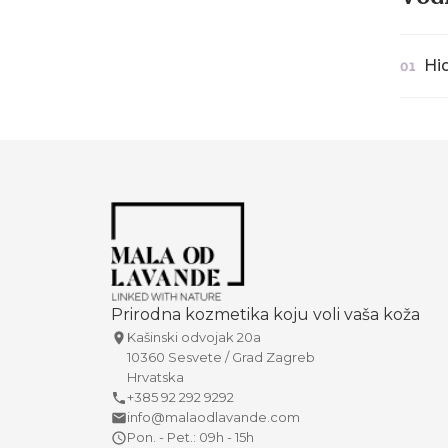
Hid
01
Prirodna kozmetika koju voli vaša koža
Kašinski odvojak 20a
10360 Sesvete / Grad Zagreb
Hrvatska
+385 92 292 9292
info@malaodlavande.com
Pon. - Pet.: 09h - 15h