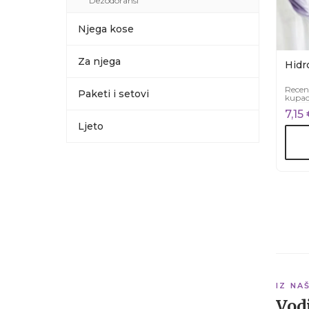
Dezodoransi
Njega kose
Za njega
Hidr
Recen
Paketi i setovi
kupac
7,15
Ljeto
IZ NA
Vodi