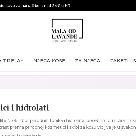
dostava za narudžbe iznad 34€ u HR!
 TIJELA
NJEGA KOSE
ZA NJEGA
PAKETI I 
ci i hidrolati
te širok izbor prirodnih tonika i hidrolata, posebno formuliranih kak
rast prema prirodnoj kozmetici i skrbi za kožu vidljiva je u svak