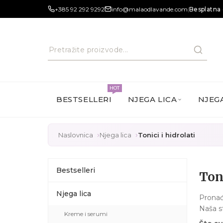
+385 92 292 9292
info@malaodlavande.com
|
Besplatna 
HOT
BESTSELLERI
NJEGA LICA
NJEGA
Naslovnica
Njega lica
Tonici i hidrolati
Bestselleri
Toni
Njega lica
Pronađi
Naša st
Kreme i serumi