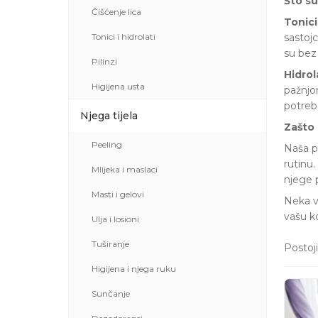
Što su
Čišćenje lica
Tonici
Tonici i hidrolati
sastojc
su bez
Pilinzi
Hidrol
Higijena usta
pažnjo
potre
Njega tijela
Zašto 
Peeling
Naša p
rutinu.
Mlijeka i maslaci
njege 
Masti i gelovi
Neka va
vašu ko
Ulja i losioni
Tuširanje
Postoji
Higijena i njega ruku
Sunčanje