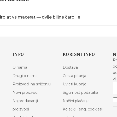
rolat vs macerat — dvije biljne čarolije
INFO
KORISNI INFO
N
Pr
po
O nama
Dostava
po
Drugi o nama
Česta pitanja
vi
Proizvodi na sniženju
Uvjeti kupnje
Novi proizvodi
Sigurnost podataka
Najprodavaniji
Načini plaćanja
proizvodi
Kolačići (eng. cookies)