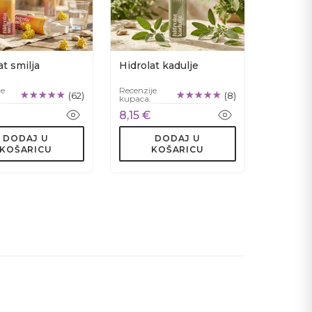
at smilja
Hidrolat kadulje
je
Recenzije
(62)
(8)
kupaca:
8,15 €
DODAJ U
DODAJ U
KOŠARICU
KOŠARICU