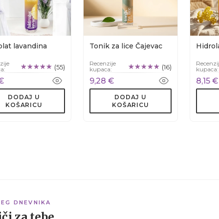
olat lavandina
Tonik za lice Čajevac
Hidrol
zije
Recenzije
Recenzi
(55)
(16)
a:
kupaca:
kupaca:
 €
9,28 €
8,15 €
DODAJ U
DODAJ U
KOŠARICU
KOŠARICU
ŠEG DNEVNIKA
či za tebe