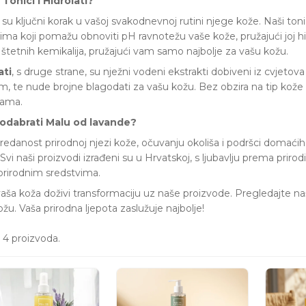
 Tonici i Hidrolati?
su ključni korak u vašoj svakodnevnoj rutini njege kože. Naši toni
ima koji pomažu obnoviti pH ravnotežu vaše kože, pružajući joj hidr
 štetnih kemikalija, pružajući vam samo najbolje za vašu kožu.
ati
, s druge strane, su nježni vodeni ekstrakti dobiveni iz cvjetova i b
m, te nude brojne blagodati za vašu kožu. Bez obzira na tip kože k
bama.
odabrati Malu od lavande?
redanost prirodnoj njezi kože, očuvanju okoliša i podršci domaći
 Svi naši proizvodi izrađeni su u Hrvatskoj, s ljubavlju prema prirodi.
prirodnim sredstvima.
ša koža doživi transformaciju uz naše proizvode. Pregledajte našu
žu. Vaša prirodna ljepota zaslužuje najbolje!
 4 proizvoda.