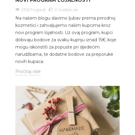
NOVI PROGRAM LOJALNOSTI
2176 Pogledi
0
Sviđalo se
Na našem blogu slavimo ljubav prema prirodnoj
kozmetici i zahvaljujemo našim kupcima kroz
novi program lojalnosti. Uz ovaj program, kupci
dobivaju bodove za svaku kupnju iznad 15€, koje
mogu iskoristiti za popuste pri sljedećim
narudžbama, te dodatne bodove za preporuke
novih kupaca.
Pročitaj više