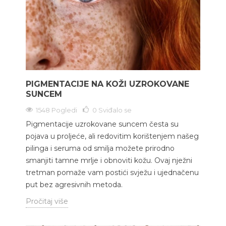
PIGMENTACIJE NA KOŽI UZROKOVANE
SUNCEM
1548 Pogledi
0
Sviđalo se
Pigmentacije uzrokovane suncem česta su
pojava u proljeće, ali redovitim korištenjem našeg
pilinga i seruma od smilja možete prirodno
smanjiti tamne mrlje i obnoviti kožu. Ovaj nježni
tretman pomaže vam postići svježu i ujednačenu
put bez agresivnih metoda.
Pročitaj više