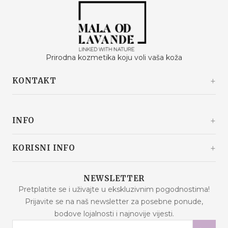
Prirodna kozmetika koju voli vaša koža
KONTAKT
Kašinski odvojak 20a
10360 Sesvete / Grad Zagreb
INFO
Hrvatska
+385 92 292 9292
info@malaodlavande.com
O nama
KORISNI INFO
Pon. - Pet.: 09h - 15h
Drugi o nama
Dostava
Proizvodi na sniženju
NEWSLETTER
Česta pitanja
Pretplatite se i uživajte u ekskluzivnim pogodnostima!
Novi proizvodi
Prijavite se na naš newsletter za posebne ponude,
Uvjeti kupnje
Najprodavaniji proizvodi
bodove lojalnosti i najnovije vijesti.
Sigurnost podataka
Kontaktirajte nas