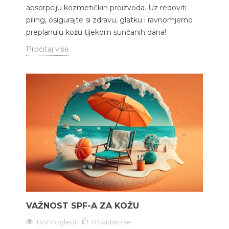
apsorpciju kozmetičkih proizvoda. Uz redoviti
piling, osigurajte si zdravu, glatku i ravnomjerno
preplanulu kožu tijekom sunčanih dana!
Pročitaj više
VAŽNOST SPF-A ZA KOŽU
1341 Pogledi
0
Sviđalo se