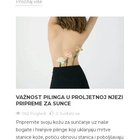
Pročitaj više
VAŽNOST PILINGA U PROLJETNOJ NJEZI
PRIPREME ZA SUNCE
1162 Pogledi
0
Sviđalo se
Pripremite svoju kožu za sunčanje uz naše
bogate i hranjive pilinge koji uklanjaju mrtve
stanice kože, potiču obnovu stanica i poboljšavaju