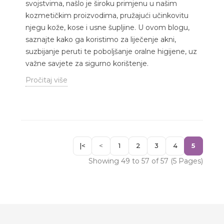
svojstvima, našlo je široku primjenu u našim
kozmetičkim proizvodima, pružajući učinkovitu
njegu kože, kose i usne šupljine. U ovom blogu,
saznajte kako ga koristimo za liječenje akni,
suzbijanje peruti te poboljšanje oralne higijene, uz
važne savjete za sigurno korištenje.
Pročitaj više
|<
<
1
2
3
4
5
Showing 49 to 57 of 57 (5 Pages)