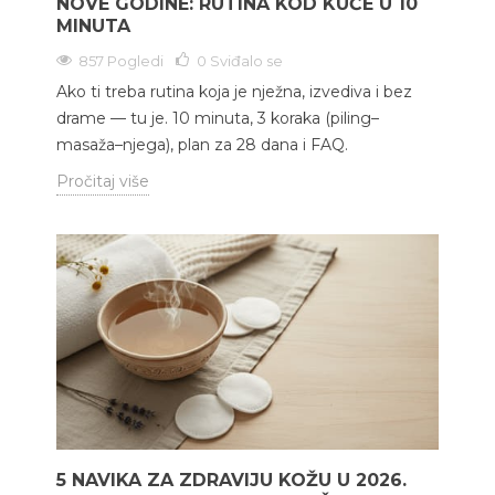
NOVE GODINE: RUTINA KOD KUĆE U 10
MINUTA
857 Pogledi
0
Sviđalo se
Ako ti treba rutina koja je nježna, izvediva i bez
drame — tu je. 10 minuta, 3 koraka (piling–
masaža–njega), plan za 28 dana i FAQ.
Pročitaj više
5 NAVIKA ZA ZDRAVIJU KOŽU U 2026.