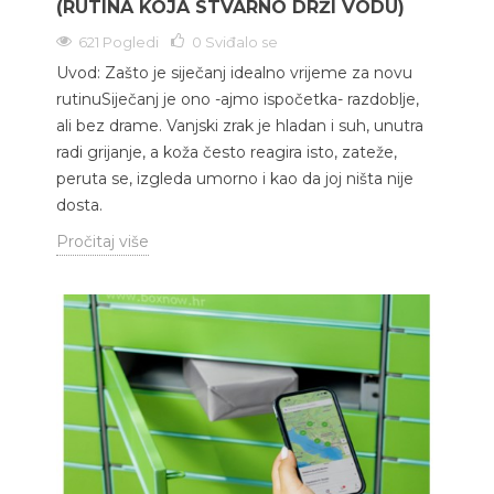
(RUTINA KOJA STVARNO DRŽI VODU)
621 Pogledi
0
Sviđalo se
Uvod: Zašto je siječanj idealno vrijeme za novu
rutinuSiječanj je ono -ajmo ispočetka- razdoblje,
ali bez drame. Vanjski zrak je hladan i suh, unutra
radi grijanje, a koža često reagira isto, zateže,
peruta se, izgleda umorno i kao da joj ništa nije
dosta.
Pročitaj više