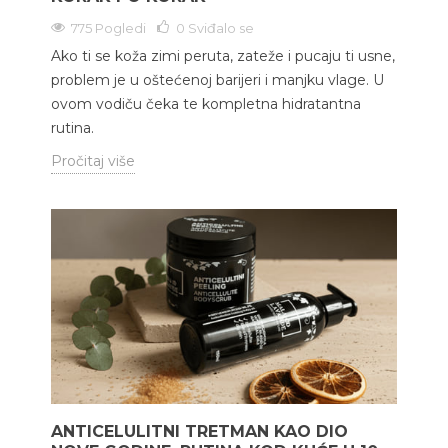
775 Pogledi
0
Sviđalo se
Ako ti se koža zimi peruta, zateže i pucaju ti usne,
problem je u oštećenoj barijeri i manjku vlage. U
ovom vodiču čeka te kompletna hidratantna
rutina.
Pročitaj više
ANTICELULITNI TRETMAN KAO DIO