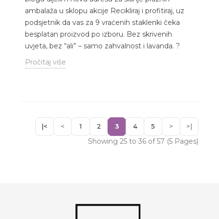
ambalaža u sklopu akcije Recikliraj i profitiraj, uz
podsjetnik da vas za 9 vraćenih staklenki čeka
besplatan proizvod po izboru. Bez skrivenih
uvjeta, bez “ali” – samo zahvalnost i lavanda. ?
Pročitaj više
|<
<
1
2
3
4
5
>
>|
Showing 25 to 36 of 57 (5 Pages)