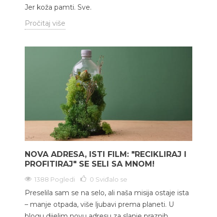
Jer koža pamti. Sve.
Pročitaj više
NOVA ADRESA, ISTI FILM: "RECIKLIRAJ I
PROFITIRAJ" SE SELI SA MNOM!
1388 Pogledi
0
Sviđalo se
Preselila sam se na selo, ali naša misija ostaje ista
– manje otpada, više ljubavi prema planeti. U
blogu dijelim novu adresu za slanje praznih