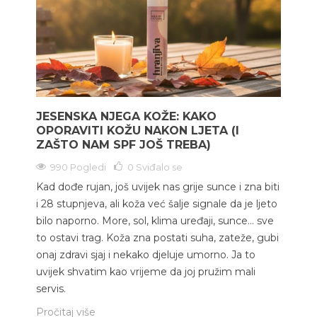
JESENSKA NJEGA KOŽE: KAKO
OPORAVITI KOŽU NAKON LJETA (I
ZAŠTO NAM SPF JOŠ TREBA)
990 Pogledi
0
Sviđalo se
Kad dođe rujan, još uvijek nas grije sunce i zna biti
i 28 stupnjeva, ali koža već šalje signale da je ljeto
bilo naporno. More, sol, klima uređaji, sunce… sve
to ostavi trag. Koža zna postati suha, zateže, gubi
onaj zdravi sjaj i nekako djeluje umorno. Ja to
uvijek shvatim kao vrijeme da joj pružim mali
servis.
Pročitaj više