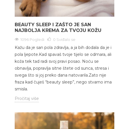
BEAUTY SLEEP I ZAŠTO JE SAN
NAJBOLJA KREMA ZA TVOJU KOŽU
1096 Pogledi
0
Sviđalo se
Kažu da je san pola zdravlja, a ja bih dodala da je i
pola ljepote.Kad spavaš tvoje tijelo se odmara, ali
koža tek tad radi svoj pravi posao. Noću se
obnavlja, popravlja sitne štete od sunca, stresa i
svega što si joj preko dana natovarila.Zato nije
fraza kad čuješ “beauty sleep”, nego stvarno ima
smisla.
Pročitaj više