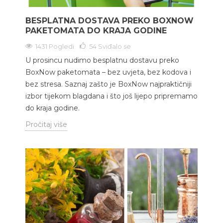
BESPLATNA DOSTAVA PREKO BOXNOW
PAKETOMATA DO KRAJA GODINE
1431 Pogledi
54
Sviđalo se
U prosincu nudimo besplatnu dostavu preko
BoxNow paketomata – bez uvjeta, bez kodova i
bez stresa. Saznaj zašto je BoxNow najpraktičniji
izbor tijekom blagdana i što još lijepo pripremamo
do kraja godine.
Pročitaj više