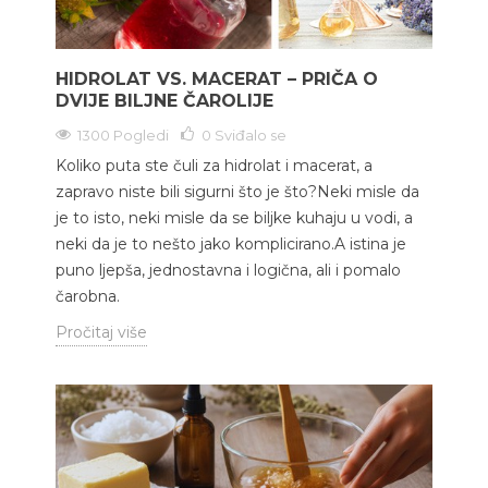
HIDROLAT VS. MACERAT – PRIČA O
DVIJE BILJNE ČAROLIJE
1300 Pogledi
0
Sviđalo se
Koliko puta ste čuli za hidrolat i macerat, a
zapravo niste bili sigurni što je što?Neki misle da
je to isto, neki misle da se biljke kuhaju u vodi, a
neki da je to nešto jako komplicirano.A istina je
puno ljepša, jednostavna i logična, ali i pomalo
čarobna.
Pročitaj više