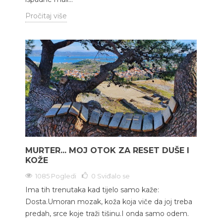
Pročitaj više
MURTER... MOJ OTOK ZA RESET DUŠE I
KOŽE
1085 Pogledi
0
Sviđalo se
Ima tih trenutaka kad tijelo samo kaže:
Dosta.Umoran mozak, koža koja viče da joj treba
predah, srce koje traži tišinu.I onda samo odem.