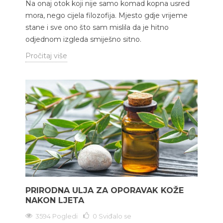
Na onaj otok koji nije samo komad kopna usred
mora, nego cijela filozofija. Mjesto gdje vrijeme
stane i sve ono što sam mislila da je hitno
odjednom izgleda smiješno sitno.
Pročitaj više
PRIRODNA ULJA ZA OPORAVAK KOŽE
NAKON LJETA
3594 Pogledi
0
Sviđalo se