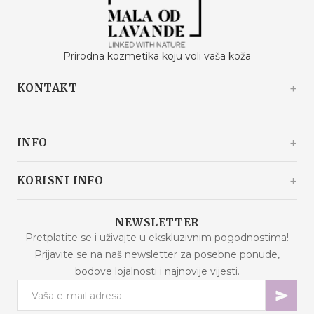
Prirodna kozmetika koju voli vaša koža
KONTAKT
Kašinski odvojak 20a
10360 Sesvete / Grad Zagreb
INFO
Hrvatska
+385 92 292 9292
info@malaodlavande.com
O nama
KORISNI INFO
Pon. - Pet.: 09h - 15h
Drugi o nama
Dostava
Proizvodi na sniženju
NEWSLETTER
Česta pitanja
Pretplatite se i uživajte u ekskluzivnim pogodnostima!
Novi proizvodi
Prijavite se na naš newsletter za posebne ponude,
Uvjeti kupnje
Najprodavaniji proizvodi
bodove lojalnosti i najnovije vijesti.
Sigurnost podataka
Kontaktirajte nas
Načini plaćanja
Mapa stranice