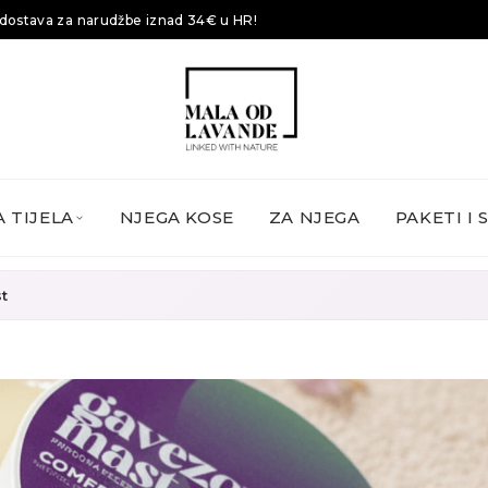
dostava za narudžbe iznad 34€ u HR!
 TIJELA
NJEGA KOSE
ZA NJEGA
PAKETI I 
t