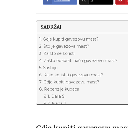
SADRŽAJ
1. Gdje kupiti gavezovu mast?
2. Što je gavezova mast?
3. Za što se koristi
4. Zašto odabrati našu gavezovu mast?
5. Sastojci
6. Kako koristiti gavezovu mast?
7. Gdje kupiti gavezovu mast?
8. Recenzije kupaca
8.1. Dalia S.
8.2. Ivana J.
8.3. Meri P.
8.4. Martina K.
8.5. Ozren P.