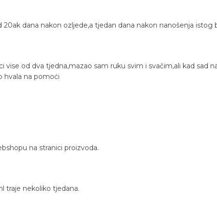
 20ak dana nakon ozljede,a tjedan dana nakon nanošenja istog bo
ci vise od dva tjedna,mazao sam ruku svim i svačim,ali kad sa
no hvala na pomoći
ebshopu na stranici proizvoda.
 traje nekoliko tjedana.