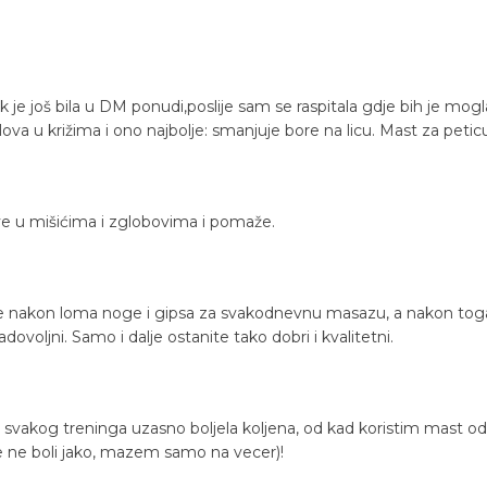
je još bila u DM ponudi,poslije sam se raspitala gdje bih je mog
ova u križima i ono najbolje: smanjuje bore na licu. Mast za petic
ve u mišićima i zglobovima i pomaže.
ete nakon loma noge i gipsa za svakodnevnu masazu, a nakon toga k
voljni. Samo i dalje ostanite tako dobri i kvalitetni.
svakog treninga uzasno boljela koljena, od kad koristim mast od
 ne boli jako, mazem samo na vecer)!