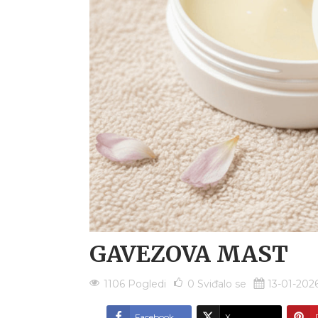
GAVEZOVA MAST
1106 Pogledi
0
Sviđalo se
13-01-202
Facebook
X