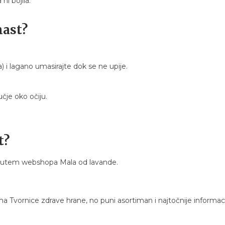
ni bojila.
mast?
) i lagano umasirajte dok se ne upije.
čje oko očiju.
t?
putem webshopa Mala od lavande.
vornice zdrave hrane, no puni asortiman i najtočnije informacij