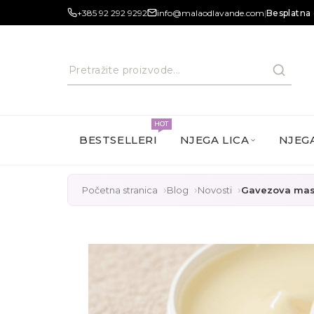
+385 92 292 9292
info@malaodlavande.com
|
Besplatna 
HOT
BESTSELLERI
NJEGA LICA
NJEGA
Početna stranica
Blog
Novosti
Gavezova mas