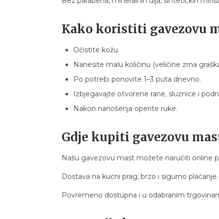
Bez parabena, mineralnih ulja, sintetičkih mirisa 
Kako koristiti gavezovu 
Očistite kožu.
Nanesite malu količinu (veličine zrna graška
Po potrebi ponovite 1–3 puta dnevno.
Izbjegavajte otvorene rane, sluznice i podru
Nakon nanošenja operite ruke.
Gdje kupiti gavezovu mas
Našu gavezovu mast možete naručiti online 
Dostava na kućni prag, brzo i sigurno plaćanje.
Povremeno dostupna i u odabranim trgovinama T