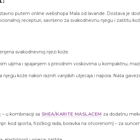
t?
tavno putem online webshopa Mala od lavande. Dostava je dostu
adicionalnoj recepturi, savršeno za svakodnevnu njegu i zaštitu kož
enjena svakodnevnoj njezi kože.
jnim uljima i spajanjem s prirodnim voskovima u kompaktnu, mazi
ima?
 za njegu kože nakon raznih vanjskih utjecaja i napora. Naša gav
e
– u kombinaciji sa
SHEA/KARITE MASLACEM
za dodatnu mek
pr. kod sporta, fizičkog rada, boravka na otvorenom) – za sunce
elastičnost i osjećaj zaštite.