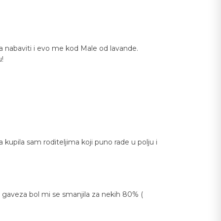
la nabaviti i evo me kod Male od lavande.
u!
upila sam roditeljima koji puno rade u polju i
 gaveza bol mi se smanjila za nekih 80% (