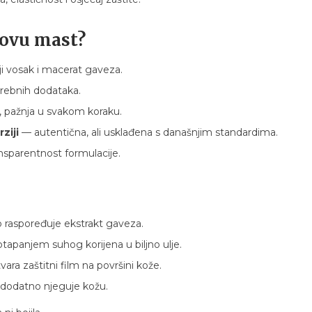
zovu mast?
nji vosak i macerat gaveza.
rebnih dodataka.
 pažnja u svakom koraku.
ziji
— autentična, ali usklađena s današnjim standardima.
sparentnost formulacije.
 raspoređuje ekstrakt gaveza.
tapanjem suhog korijena u biljno ulje.
vara zaštitni film na površini kože.
 i dodatno njeguje kožu.