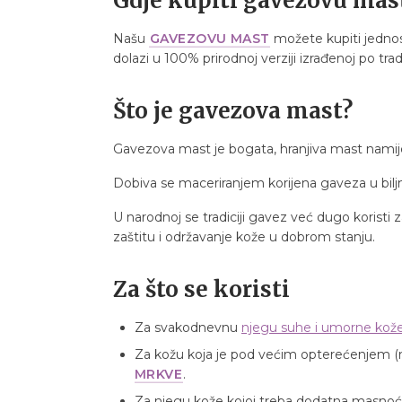
Gdje kupiti gavezovu mas
8.6. Vedran B.
9. FAQ – Česta pitanja
Našu
GAVEZOVU MAST
možete kupiti jednos
9.1. Koliko košta gavezova mast?
dolazi u 100% prirodnoj verziji izrađenoj po tr
9.2. Koliko traje jedno pakiranje?
9.3. Rok trajanja?
Što je gavezova mast?
9.4. Je li sigurna za djecu?
9.5. Smije li se koristiti u trudnoći/dojenju?
Gavezova mast je bogata, hranjiva mast namij
9.6. Može li se koristiti na licu?
Dobiva se maceriranjem korijena gaveza u bil
9.7. Kako ju kombinirati s drugim proizvod
9.8. Kako čuvati mast?
U narodnoj se tradiciji gavez već dugo koristi
zaštitu i održavanje kože u dobrom stanju.
Za što se koristi
Za svakodnevnu
njegu suhe i umorne kož
Za kožu koja je pod većim opterećenjem (n
MRKVE
.
Za njegu kože kojoj treba dodatna masnoća, 