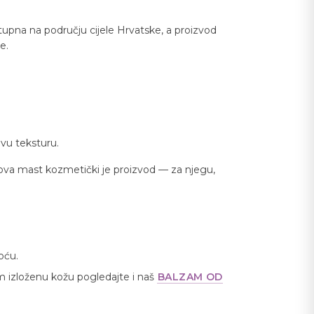
pna na području cijele Hrvatske, a proizvod
e.
vu teksturu.
ezova mast kozmetički je proizvod — za njegu,
oću.
m izloženu kožu pogledajte i naš
BALZAM OD