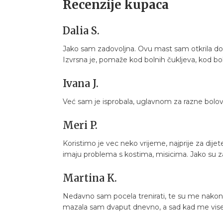
Recenzije kupaca
Dalia S.
Jako sam zadovoljna. Ovu mast sam otkrila dok 
Izvrsna je, pomaže kod bolnih čukljeva, kod bol
Ivana J.
Već sam je isprobala, uglavnom za razne bolo
Meri P.
Koristimo je vec neko vrijeme, najprije za dij
imaju problema s kostima, misicima. Jako su zado
Martina K.
Nedavno sam pocela trenirati, te su me nakon 
mazala sam dvaput dnevno, a sad kad me vise