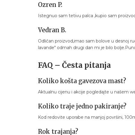
Ozren P.
Istegnuo sam tetivu palca ,kupio sam proizvod
Vedran B.
Odličan proizvod,imao sam bolove u desnoj ru
lavande" odmah drugi dan mi je bilo bolje.Pu
FAQ – Česta pitanja
Koliko košta gavezova mast?
Aktualnu cijenu i akcije pogledajte u našem w
Koliko traje jedno pakiranje?
Kod redovite uporabe na manjoj površini, 100ml
Rok trajanja?