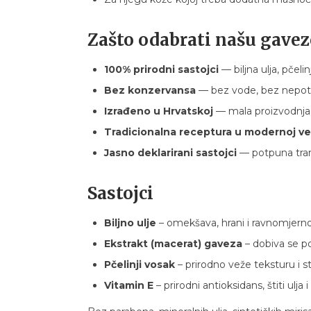
Zašto odabrati našu gave
100% prirodni sastojci
— biljna ulja, pčeli
Bez konzervansa
— bez vode, bez nepot
Izrađeno u Hrvatskoj
— mala proizvodnja,
Tradicionalna receptura u modernoj ver
Jasno deklarirani sastojci
— potpuna tran
Sastojci
Biljno ulje
– omekšava, hrani i ravnomjerno
Ekstrakt (macerat) gaveza
– dobiva se po
Pčelinji vosak
– prirodno veže teksturu i st
Vitamin E
– prirodni antioksidans, štiti ulja