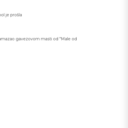
l je prošla
d namazao gavezovom masti od "Male od