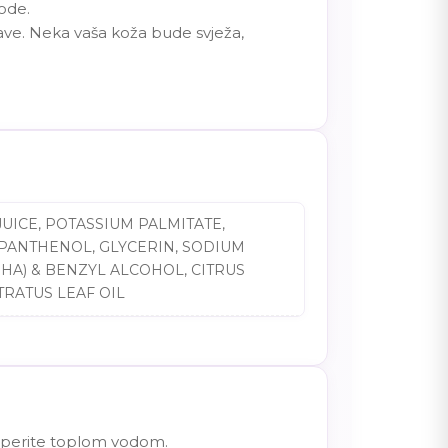
rode.
rave. Neka vaša koža bude svježa,
UICE, POTASSIUM PALMITATE,
PANTHENOL, GLYCERIN, SODIUM
HA) & BENZYL ALCOHOL, CITRUS
RATUS LEAF OIL
o isperite toplom vodom.