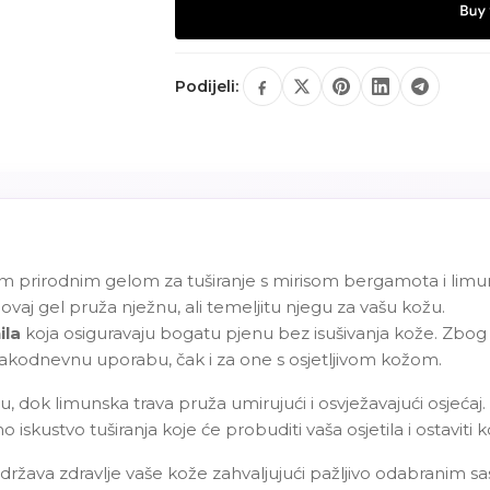
Podijeli:
ašim prirodnim gelom za tuširanje s mirisom bergamota i lim
, ovaj gel pruža nježnu, ali temeljitu njegu za vašu kožu.
ila
koja osiguravaju bogatu pjenu bez isušivanja kože. Zbog od
vakodnevnu uporabu, čak i za one s osjetljivom kožom.
u, dok limunska trava pruža umirujući i osvježavajući osjećaj.
iskustvo tuširanja koje će probuditi vaša osjetila i ostaviti
država zdravlje vaše kože zahvaljujući pažljivo odabranim sast