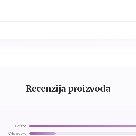
Recenzija proizvoda
Izvrsno
Vrlo dobro