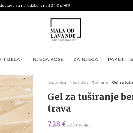
dostava za narudžbe iznad 34€ u HR!
 TIJELA
NJEGA KOSE
ZA NJEGA
PAKETI I 
Naslovnica
Njega tijela
Tuširanje
Gel za tuš
Gel za tuširanje b
trava
7,28 €
29,12 € Po litri