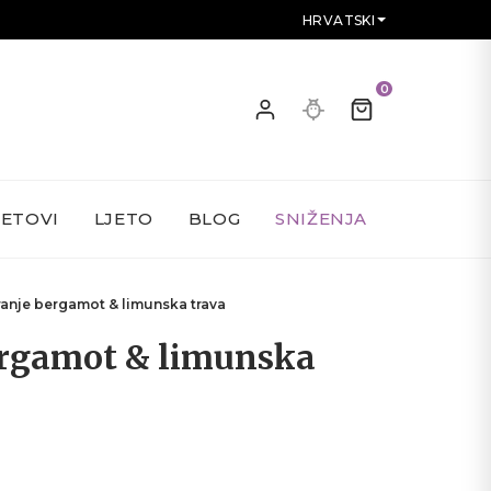
HRVATSKI
0
SETOVI
LJETO
BLOG
SNIŽENJA
iranje bergamot & limunska trava
ergamot & limunska