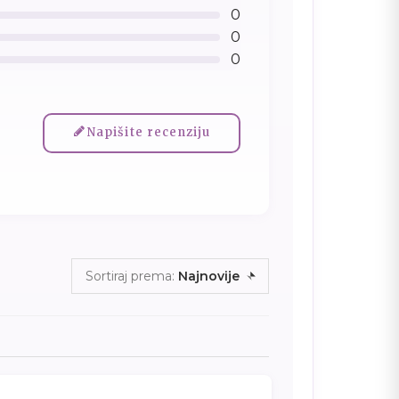
0
0
0
Napišite recenziju
Sortiraj prema:
Najnovije