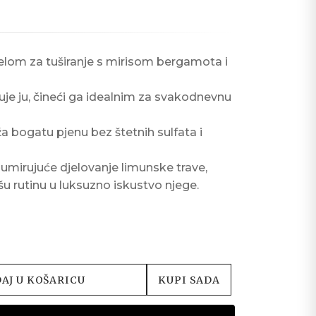
gelom za tuširanje s mirisom bergamota i
šuje ju, čineći ga idealnim za svakodnevnu
 bogatu pjenu bez štetnih sulfata i
 umirujuće djelovanje limunske trave,
ašu rutinu u luksuzno iskustvo njege.
AJ U KOŠARICU
KUPI SADA