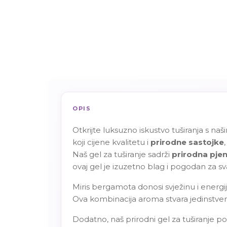
OPIS
Otkrijte luksuzno iskustvo tuširanja s n
koji cijene kvalitetu i
prirodne sastojke
Naš gel za tuširanje sadrži
prirodna pjen
ovaj gel je izuzetno blag i pogodan za s
Miris bergamota donosi svježinu i energij
Ova kombinacija aroma stvara jedinstveno 
Dodatno, naš prirodni gel za tuširanje po