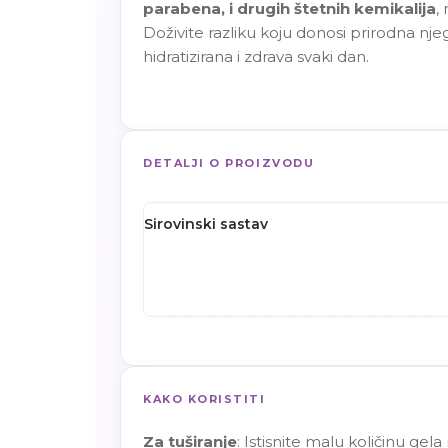
parabena, i drugih štetnih kemikalija
,
Doživite razliku koju donosi prirodna nj
hidratizirana i zdrava svaki dan.
DETALJI O PROIZVODU
Sirovinski sastav
KAKO KORISTITI
Za tuširanje
: Istisnite malu količinu gel