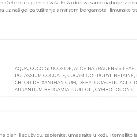
 možete biti sigurni da vaša koža dobiva samo najbolje iz pri
ega uz naš gel za tuširanje s mirisom bergamota i limunske t
AQUA, COCO GLUCOSIDE, ALOE BARBADENSIS LEAF J
POTASSIUM COCOATE, COCAMIDOPROPYL BETAINE, 
CHLORIDE, XANTHAN GUM, DEHYDROACETIC ACID (D
AURANTIUM BERGAMIA FRUIT OIL, CYMBOPOGON CIT
a na dlan ili spužvicu, zapjenite, umasirajte u kožu i temeljit