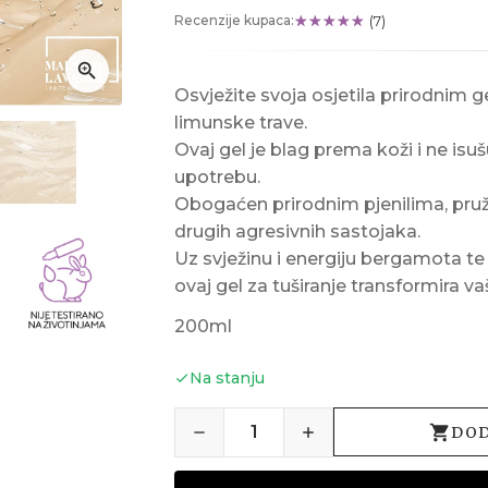
Recenzije kupaca:
(7)
Osvježite svoja osjetila prirodnim 
limunske trave.
Ovaj gel je blag prema koži i ne isu
upotrebu.
Obogaćen prirodnim pjenilima, pruža
drugih agresivnih sastojaka.
Uz svježinu i energiju bergamota te
ovaj gel za tuširanje transformira v
200ml
Na stanju
DOD