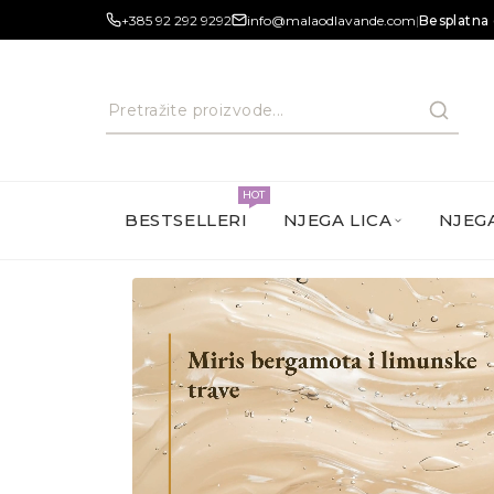
+385 92 292 9292
info@malaodlavande.com
|
Besplatna 
HOT
BESTSELLERI
NJEGA LICA
NJEGA