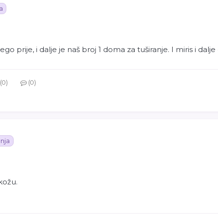
a
go prije, i dalje je naš broj 1 doma za tuširanje. I miris i dalje
0
0
nja
kožu.