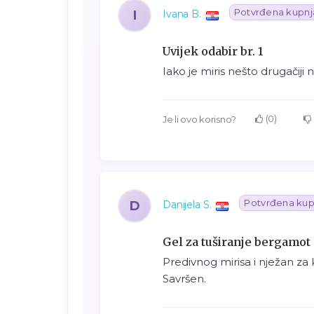
Potvrđena kupnj
I
Ivana B.
Uvijek odabir br. 1
Iako je miris nešto drugačiji ne
0
Je li ovo korisno?
Potvrđena kup
D
Danijela S.
Gel za tuširanje bergamot
Predivnog mirisa i nježan za 
Savršen.