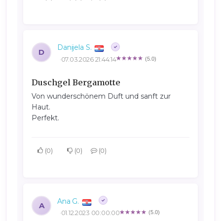
Danijela S.
D
07.03.2026 21:44:14
(5.0)
Duschgel Bergamotte
Von wunderschönem Duft und sanft zur
Haut.
Perfekt.
0
0
0
Ana G.
A
01.12.2023 00:00:00
(5.0)