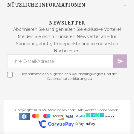
info@malaodlavande.com
Über uns
NÜTZLICHE INFORMATIONEN
Mo. - Fr.: 09 - 15 Uhr
Pressestimmen
Lieferung
Produkte im Angebot
NEWSLETTER
Häufig gestellte Fragen
Abonnieren Sie und genießen Sie exklusive Vorteile!
Neue Produkte
Melden Sie sich für unseren Newsletter an – für
Kaufbedingungen
Bestseller
Sonderangebote, Treuepunkte und die neuesten
Datensicherheit
Kontakt
Nachrichten.
Zahlungsarten
Sitemap
Cookies – Erklärung
Online-Streitbeilegung
Ich stimme den allgemeinen Kaufbedingungen und der
Treueprogramm
Datenschutzerklärung zu
Vertragswiderruf
Copyright © 2026 Mala od lavande. Alle Rechte vorbehalten.