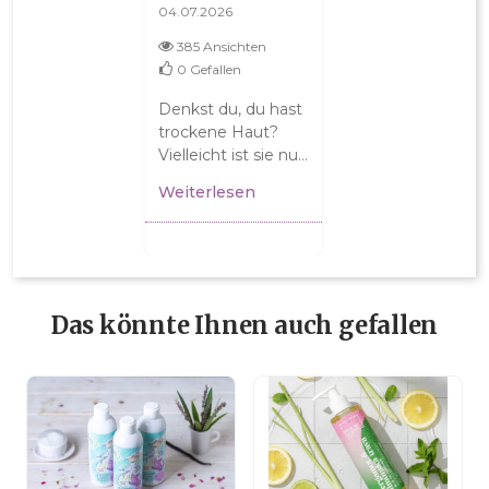
DASSELBE
04.07.2026
385 Ansichten
0
Gefallen
Denkst du, du hast
trockene Haut?
Vielleicht ist sie nur
dehydriert! Kläre
Weiterlesen
die Pflege-
Dilemmas und
erfahre, wie deine...
Das könnte Ihnen auch gefallen