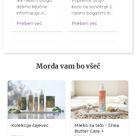
Na našem blogu
Pripravite svojo
e
Zašč
delimo ključne
kožo na sončenje z
sonc
informacije o
našimi bogatimi in
v
za o
pomenu SPF in
hranljivimi pilingi, ki
Preberi več
Preberi več
zdra
zaščite pred
odstranjujejo
Pre
mlad
soncem za zdravje
odmrle kožne
..
naša
kože. Izvedite,
celice,...
min
kako...
za...
Morda vam bo všeč
Kolekcija čajevec
Mleko za telo - Shea
Butter Care +