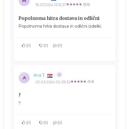
M
19.07.2024 01:12:37
(5.0)
Popolnoma hitra dostava in odlični
Popolnoma hitra dostava in odlični izdelki.
0
0
0
Ana T.
A
23.03.2024 00:39:32
(5.0)
?
?
0
0
0