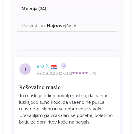
Mnenja (24)
Razvrsti po:
Najnovejše
Tena Ž.
T
03.08.2026 10:03:51
(5.0)
Reševalno maslo
To maslo je edino dovolj mastno, da nahrani
luskajočo suho kožo, pa vseeno ne pušča
mastnega sledu in se dobro vpije v kožo.
Uporabljam ga vsak dan, še posebej poleti po
britju za pomiritev kože na nogah.