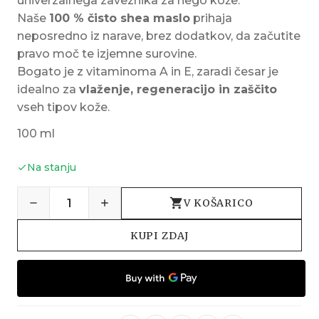
univerzalnega zaveznika za nego kože.
Naše
100 % čisto shea maslo
prihaja
neposredno iz narave, brez dodatkov, da začutite
pravo moč te izjemne surovine.
Bogato je z vitaminoma A in E, zaradi česar je
idealno za
vlaženje, regeneracijo in zaščito
vseh tipov kože.
100 ml
Na stanju
V KOŠARICO
KUPI ZDAJ