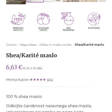
Domov
Nega telesa
Mleka in masla za telo
Shea/Karité maslo
Shea/Karité maslo
6,63 €
53,04 € Po litri
Mnenja kupcev:
(24)
100 % shea maslo
Odkrijte čarobnost naravnega shea masla,