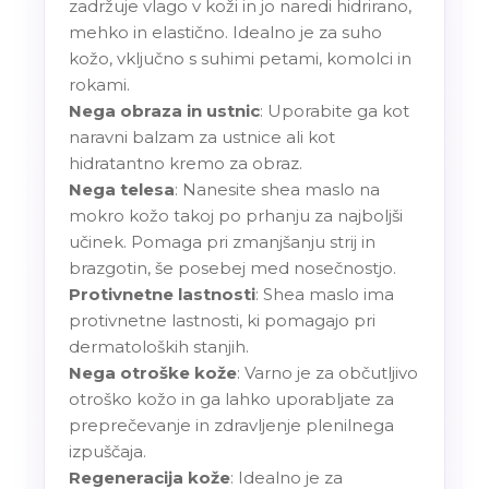
zadržuje vlago v koži in jo naredi hidrirano,
mehko in elastično. Idealno je za suho
kožo, vključno s suhimi petami, komolci in
rokami.
Nega obraza in ustnic
: Uporabite ga kot
naravni balzam za ustnice ali kot
hidratantno kremo za obraz.
Nega telesa
: Nanesite shea maslo na
mokro kožo takoj po prhanju za najboljši
učinek. Pomaga pri zmanjšanju strij in
brazgotin, še posebej med nosečnostjo.
Protivnetne lastnosti
: Shea maslo ima
protivnetne lastnosti, ki pomagajo pri
dermatoloških stanjih.
Nega otroške kože
: Varno je za občutljivo
otroško kožo in ga lahko uporabljate za
preprečevanje in zdravljenje plenilnega
izpuščaja.
Regeneracija kože
: Idealno je za