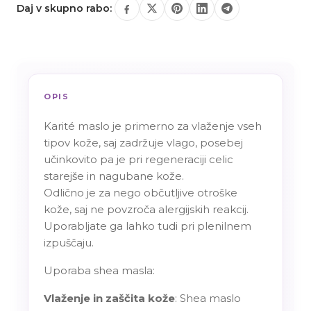
Daj v skupno rabo:
OPIS
Karité maslo je primerno za vlaženje vseh
tipov kože, saj zadržuje vlago, posebej
učinkovito pa je pri regeneraciji celic
starejše in nagubane kože.
Odlično je za nego občutljive otroške
kože, saj ne povzroča alergijskih reakcij.
Uporabljate ga lahko tudi pri plenilnem
izpuščaju.
Uporaba shea masla:
Vlaženje in zaščita kože
: Shea maslo