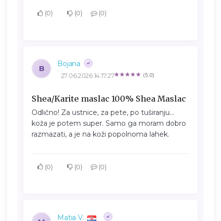
0
0
0
Bojana
B
27.06.2026 14:17:27
(5.0)
Shea/Karite maslac 100% Shea Maslac
Odlično! Za ustnice, za pete, po tuširanju...
koža je potem super. Samo ga moram dobro
razmazati, a je na koži popolnoma lahek.
0
0
0
Matia V.