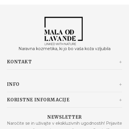
Naravna kozmetika, ki jo bo vaša koža vzljubila
KONTAKT
Kašinski odvojak 20a
10360 Sesvete / Grad Zagreb
INFO
Hrvaška
+385 92 292 9292
info@malaodlavande.com
O nas
KORISTNE INFORMACIJE
Pon. - Pet.: 09h - 15h
Drugi o nas
Dostava
Znižana cena
NEWSLETTER
Pogosta vprašanja
Naročite se in uživajte v ekskluzivnih ugodnostih! Prijavite
Novosti