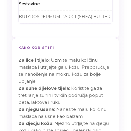
Sestavine
BUTYROSPERMUM PARKII (SHEA) BUTTER
KAKO KORISTITI
Za lice i tijelo
: Uzmite malu količinu
maslaca i utrljajte ga u kožu. Preporučuje
se nanošenje na mokru kožu za bolje
upijanje.
Za suhe dijelove tijel
a: Koristite ga za
tretiranje suhih i tvrdih područja poput
peta, laktova i ruku.
Za njegu usan
a: Nanesite malu količinu
maslaca na usne kao balzam.
Za dječju kožu
: Nježno utrljajte na dječju
kožu kako biste spriječili pelenski osip i