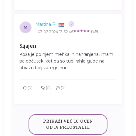
Martina R.
M
03.03.2024 13:32:46
(5.0)
Sijajen
Koža je po njem mehka in nahranjena, imam
pa občutek, kot da so tudi rahle gube na
obrazu bolj zategnjene
0
0
0
PRIKAŽI VEČ 10 OCEN
OD 19 PREOSTALIH