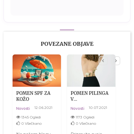
POVEZANE OBJAVE
POMEN SPF ZA
POMEN PILINGA
MIN
KOŽO
V
KE
SPOMLADANSKI
ZA 
12.06.2021
10.07.2021
Novo
Novosti
Novosti
NEGI ZA
27.0
PRIPRAVO NA
1345 Ogledi
1173 Ogledi
SONCE
13
0
Všečkano
0
Všečkano
0