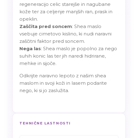
regeneracijo celic starejše in nagubane
kože ter za celjenje manjših ran, prask in
opeklin.
Zaščita pred soncem
: Shea maslo
vsebuje cimetovo kislino, ki nudi naravni
zaščitni faktor pred soncem.
Nega las
: Shea maslo je popolno za nego
suhih konic las ter jih naredi hidrirane,
mehke in sijoče.
Odkrijte naravno lepoto z našim shea
maslom in svoji koži in lasem podarite
nego, ki si jo zaslužita.
TEHNIČNE LASTNOSTI