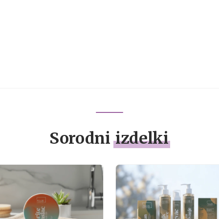
Sorodni
izdelki