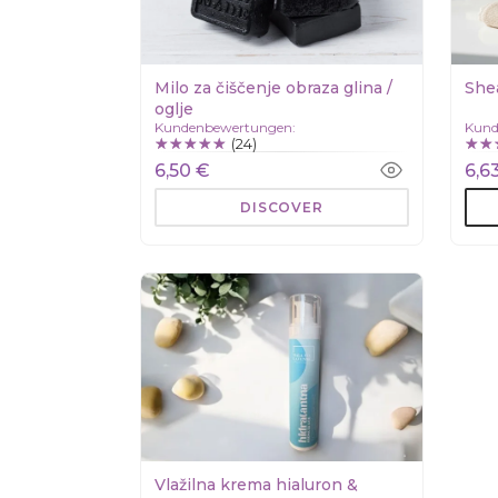
Milo za čiščenje obraza glina /
She
oglje
Kundenbewertungen:
Kund
(24)
6,50 €
6,6
DISCOVER
Vlažilna krema hialuron &