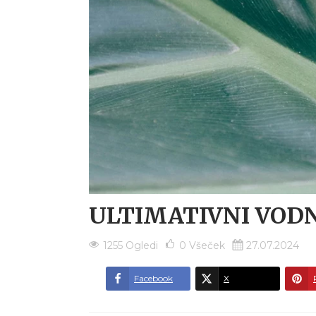
ULTIMATIVNI VODN
1255 Ogledi
0
Všeček
27.07.2024
Facebook
X