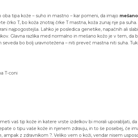
jo oba tipa kože – suho in mastno – kar pomeni, da imajo
mešano
ete črko T, bo koža znotraj črke T mastna, koža zunaj nje pa suha
strani najpogostejša. Lahko je posledica genetike, napačnih ali sl
ikov. Glavna razlika med normalno in mešano kožo je v tem, da bo
 seveda bo bolj uravnotežena – niti preveč mastna niti suha. Tuk
na T-coni
ti vaš tip kože in katere vrste izdelkov bi morali uporabljati, da
ate o tipu vaše kože in njenem zdravju, in to še posebej, če im
je, ampak z zdravnikom ?. Veliko vem o koži, vendar nisem usposobl