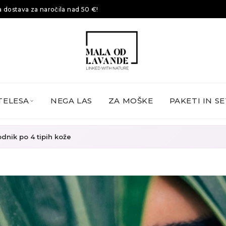
 dostava za naročila nad 50 €!
TELESA
NEGA LAS
ZA MOŠKE
PAKETI IN SE
odnik po 4 tipih kože