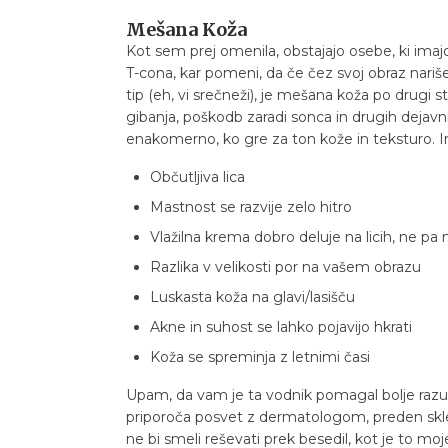
Mešana Koža
Kot sem prej omenila, obstajajo osebe, ki ima
T-cona, kar pomeni, da če čez svoj obraz nariš
tip (eh, vi srečneži), je mešana koža po drugi 
gibanja, poškodb zaradi sonca in drugih dejavn
enakomerno, ko gre za ton kože in teksturo. In
Občutljiva lica
Mastnost se razvije zelo hitro
Vlažilna krema dobro deluje na licih, ne pa 
Razlika v velikosti por na vašem obrazu
Luskasta koža na glavi/lasišču
Akne in suhost se lahko pojavijo hkrati
Koža se spreminja z letnimi časi
Upam, da vam je ta vodnik pomagal bolje razume
priporoča posvet z dermatologom, preden sklep
ne bi smeli reševati prek besedil, kot je to mo