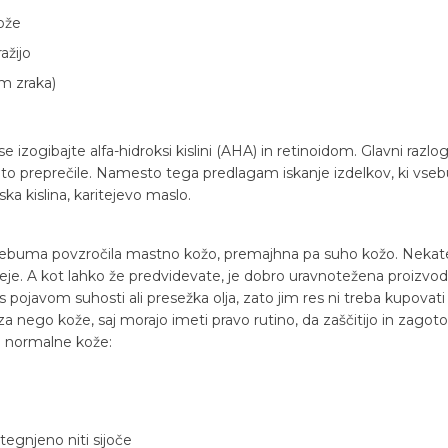
ože
ažijo
om zraka)
izogibajte alfa-hidroksi kislini (AHA) in retinoidom. Glavni razlo
 to preprečile. Namesto tega predlagam iskanje izdelkov, ki vsebuj
nska kislina, karitejevo maslo.
ebuma povzročila mastno kožo, premajhna pa suho kožo. Nekateri 
eje. A kot lahko že predvidevate, je dobro uravnotežena proizvo
pojavom suhosti ali presežka olja, zato jim res ni treba kupovati 
i za nego kože, saj morajo imeti pravo rutino, da zaščitijo in za
ti normalne kože:
tegnjeno niti sijoče