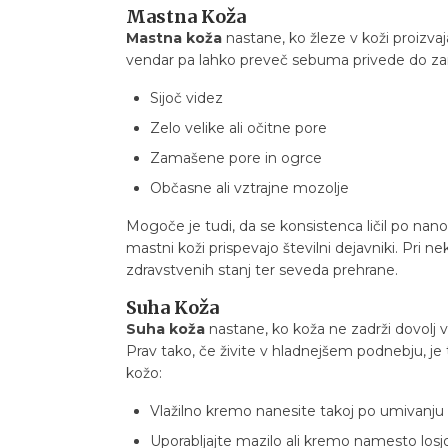
Mastna Koža
Mastna koža
nastane, ko žleze v koži proizvaj
vendar pa lahko preveč sebuma privede do zam
Sijoč videz
Zelo velike ali očitne pore
Zamašene pore in ogrce
Občasne ali vztrajne mozolje
Mogoče je tudi, da se konsistenca ličil po nan
mastni koži prispevajo številni dejavniki. Pri n
zdravstvenih stanj ter seveda prehrane.
Suha Koža
Suha koža
nastane, ko koža ne zadrži dovolj 
Prav tako, če živite v hladnejšem podnebju, je 
kožo:
Vlažilno kremo nanesite takoj po umivanju
Uporabljajte mazilo ali kremo namesto losj