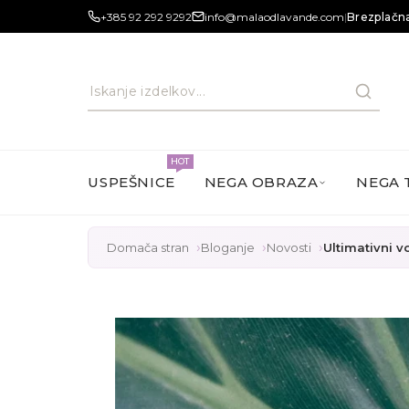
+385 92 292 9292
info@malaodlavande.com
|
Brezplačna
HOT
USPEŠNICE
NEGA OBRAZA
NEGA 
Domača stran
Bloganje
Novosti
Ultimativni v