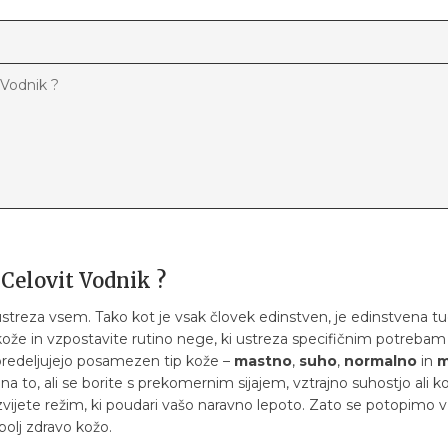
 Vodnik ?
Celovit Vodnik ?
reza vsem. Tako kot je vsak človek edinstven, je edinstvena tudi
p kože in vzpostavite rutino nege, ki ustreza specifičnim potreba
predeljujejo posamezen tip kože –
mastno
,
suho
,
normalno
in
m
na to, ali se borite s prekomernim sijajem, vztrajno suhostjo a
ijete režim, ki poudari vašo naravno lepoto. Zato se potopimo v
bolj zdravo kožo.