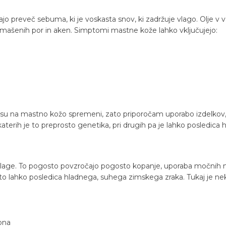
ajo preveč sebuma, ki je voskasta snov, ki zadržuje vlago. Olje v va
ašenih por in aken. Simptomi mastne kože lahko vključujejo:
osu na mastno kožo spremeni, zato priporočam uporabo izdelkov, k
ekaterih je to preprosto genetika, pri drugih pa je lahko posledica 
vlage. To pogosto povzročajo pogosto kopanje, uporaba močnih mil
to lahko posledica hladnega, suhega zimskega zraka. Tukaj je nekaj 
ona