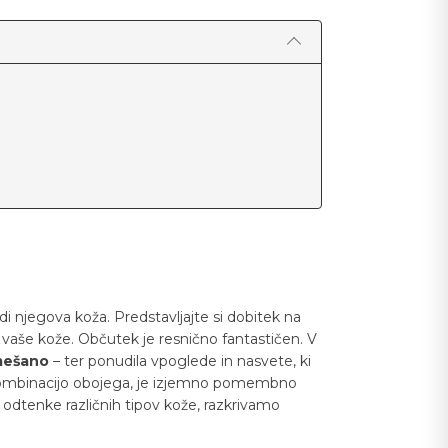
 njegova koža. Predstavljajte si dobitek na
m vaše kože. Občutek je resnično fantastičen. V
ešano
– ter ponudila vpoglede in nasvete, ki
li kombinacijo obojega, je izjemno pomembno
 odtenke različnih tipov kože, razkrivamo