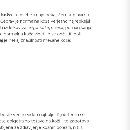
 kožo
. Te osebe imajo nekaj, čemur pravimo
. Čeprav je normalna koža verjetno najredkejši
abih izdelkov za nego kože, stresa, pomanjkanja
 normalna koža videti in se občutiti bolj
aj je nekaj značilnosti mešane kože:
 boste vedno videti najbolje. Kljub temu se
ate dolgotrajno težavo na koži – te zagotovo
jena za zdravljenje kožnih bolezni, niti z