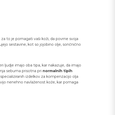
g za to je pomagati vaši koži, da povrne svoja
ejo sestavine, kot so jojobino olje, sončnično
ljudje imajo oba tipa, kar nakazuje, da imajo
dnja sebuma prisotna pri
normalnih tipih
specializiranih izdelkov za kompenzacijo olja
gotovijo nenehno navlaženost kože, kar pomaga