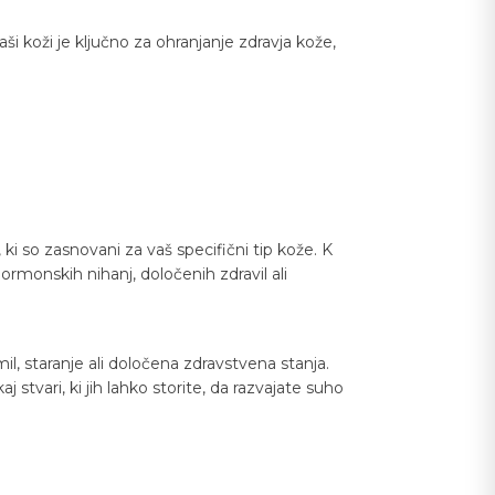
ši koži je ključno za ohranjanje zdravja kože,
i so zasnovani za vaš specifični tip kože. K
hormonskih nihanj, določenih zdravil ali
, staranje ali določena zdravstvena stanja.
stvari, ki jih lahko storite, da razvajate suho