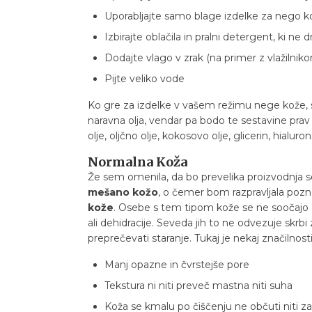
Uporabljajte samo blage izdelke za nego k
Izbirajte oblačila in pralni detergent, ki ne dr
Dodajte vlago v zrak (na primer z vlažilnik
Pijte veliko vode
Ko gre za izdelke v vašem režimu nege kože, se 
naravna olja, vendar pa bodo te sestavine prav
olje, oljčno olje, kokosovo olje, glicerin, hialuro
Normalna Koža
Že sem omenila, da bo prevelika proizvodnja s
mešano kožo
, o čemer bom razpravljala pozn
kože
. Osebe s tem tipom kože se ne soočajo s 
ali dehidracije. Seveda jih to ne odvezuje skrb
preprečevati staranje. Tukaj je nekaj značilnos
Manj opazne in čvrstejše pore
Tekstura ni niti preveč mastna niti suha
Koža se kmalu po čiščenju ne občuti niti za