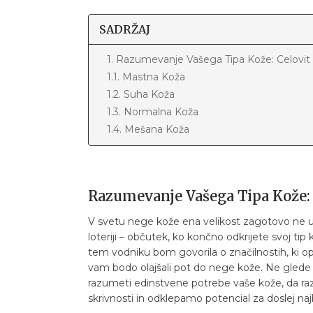
SADRŽAJ
1. Razumevanje Vašega Tipa Kože: Celovit
1.1. Mastna Koža
1.2. Suha Koža
1.3. Normalna Koža
1.4. Mešana Koža
Razumevanje Vašega Tipa Kože: 
V svetu nege kože ena velikost zagotovo ne ust
loteriji – občutek, ko končno odkrijete svoj ti
tem vodniku bom govorila o značilnostih, ki o
vam bodo olajšali pot do nege kože. Ne glede 
razumeti edinstvene potrebe vaše kože, da razv
skrivnosti in odklepamo potencial za doslej naj