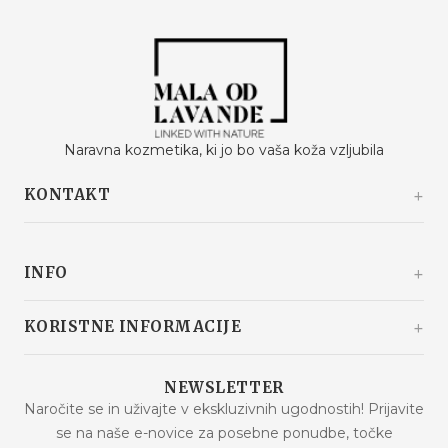
Naravna kozmetika, ki jo bo vaša koža vzljubila
KONTAKT
Kašinski odvojak 20a
10360 Sesvete / Grad Zagreb
INFO
Hrvaška
+385 92 292 9292
info@malaodlavande.com
O nas
KORISTNE INFORMACIJE
Pon. - Pet.: 09h - 15h
Drugi o nas
Dostava
Znižana cena
NEWSLETTER
Pogosta vprašanja
Naročite se in uživajte v ekskluzivnih ugodnostih! Prijavite
Novosti
se na naše e-novice za posebne ponudbe, točke
Pogoji nakupa
Najbolje prodajano