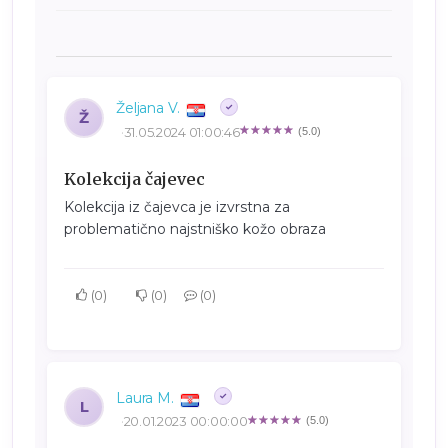
Željana V.
Ž
31.05.2024 01:00:46
(5.0)
Kolekcija čajevec
Kolekcija iz čajevca je izvrstna za
problematično najstniško kožo obraza
0
0
0
Laura M.
L
20.01.2023 00:00:00
(5.0)