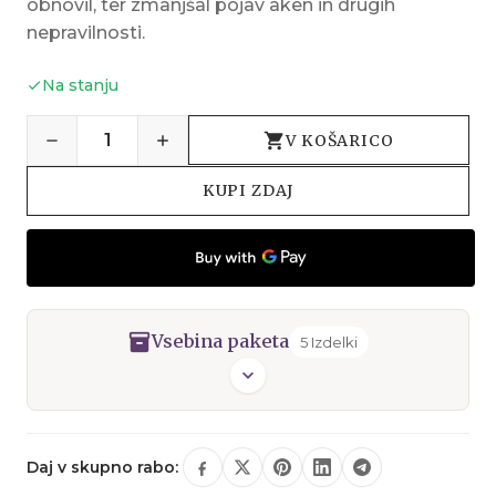
obnovil, ter zmanjšal pojav aken in drugih
nepravilnosti.
Na stanju
V KOŠARICO
KUPI ZDAJ
inventory_2
Vsebina paketa
5 Izdelki
expand_more
Gel za umivanje čajevec
1 kos
Daj v skupno rabo:
Krema za obraz čajevec