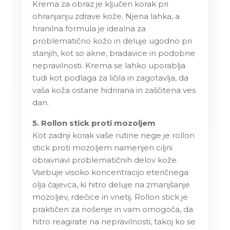
Krema za obraz je ključen korak pri
ohranjanju zdrave kože. Njena lahka, a
hranilna formula je idealna za
problematično kožo in deluje ugodno pri
stanjih, kot so akne, bradavice in podobne
nepravilnosti. Krema se lahko uporablja
tudi kot podlaga za ličila in zagotavlja, da
vaša koža ostane hidrirana in zaščitena ves
dan.
5. Rollon stick proti mozoljem
Kot zadnji korak vaše rutine nege je rollon
stick proti mozoljem namenjen ciljni
obravnavi problematičnih delov kože.
Vsebuje visoko koncentracijo eteričnega
olja čajevca, ki hitro deluje na zmanjšanje
mozoljev, rdečice in vnetij. Rollon stick je
praktičen za nošenje in vam omogoča, da
hitro reagirate na nepravilnosti, takoj ko se