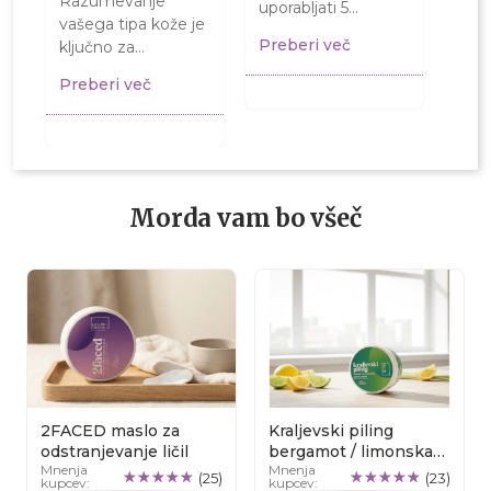
Razumevanje
kož
uporabljati 5
vašega tipa kože je
samo
izdelkov iz Kolekcije
Preberi več
ključno za
Razj
čajevec v jutranji in
Pre
vzpostavitev
gled
večerni rutini za...
Preberi več
učinkovite rutine
izve
nege. Odkrijte
vrniti
značilnosti in
nasvete za...
Morda vam bo všeč
2FACED maslo za
Kraljevski piling
odstranjevanje ličil
bergamot / limonska
Mnenja
Mnenja
trava
(25)
(23)
kupcev:
kupcev: