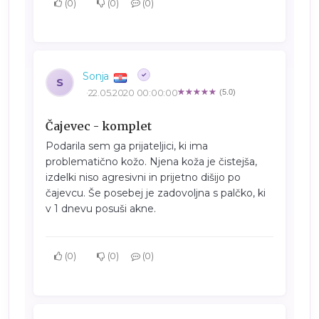
0
0
0
Sonja
S
22.05.2020 00:00:00
(5.0)
Čajevec - komplet
Podarila sem ga prijateljici, ki ima
problematično kožo. Njena koža je čistejša,
izdelki niso agresivni in prijetno dišijo po
čajevcu. Še posebej je zadovoljna s palčko, ki
v 1 dnevu posuši akne.
0
0
0