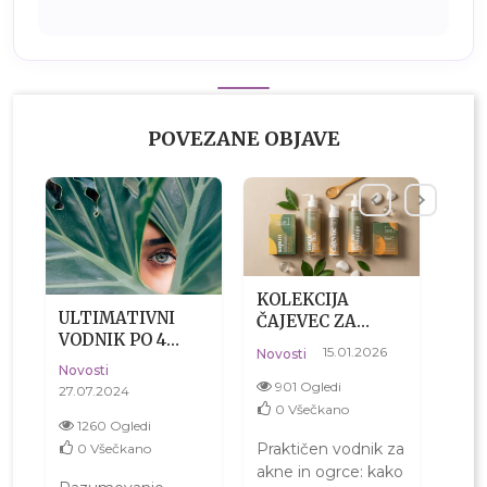
POVEZANE OBJAVE
KOLEKCIJA
SUH
ULTIMATIVNI
ČAJEVEC ZA
DE
VODNIK PO 4
PROBLEMATIČNO
KOŽ
15.01.2026
Novo
Novosti
TIPIH KOŽE
KOŽO – NARAVNA
Novosti
04.0
RUTINA ZA ČISTO
901 Ogledi
27.07.2024
KOŽO BREZ
39
0
Všečkano
1260 Ogledi
IZSUŠEVANJA
0
Praktičen vodnik za
0
Všečkano
ho
Misl
akne in ogrce: kako