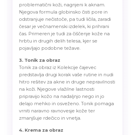
problematični koži, nagnjeni k aknam.
Njegova formula globinsko čisti pore in
odstranjuje nečistoče, pa tudi ličila, zaradi
česar je večnamenski izdelek, ki prihrani
čas. Primeren je tudi za čiščenje kože na
hrbtu in drugih delih telesa, kjer se
pojavljajo podobne težave.
3. Tonik za obraz
Tonik za obraz iz Kolekcije čajevec
predstavlja drugi korak vaše rutine in nudi
hitro rešitev za akne in druge nepravilnosti
na koži. Njegove vlažilne lastnosti
pripravijo kožo na nadaljnjo nego in jo
delajo mehko in osveženo. Tonik pomaga
vrniti naravno ravnovesje kože ter
zmanjšuje rdečico in vnetja.
4. Krema za obraz