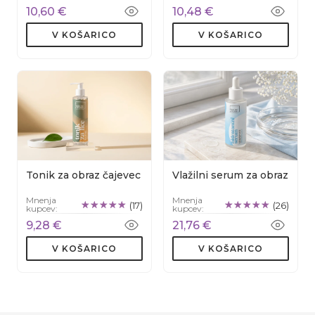
10,60 €
10,48 €
V KOŠARICO
V KOŠARICO
Tonik za obraz čajevec
Vlažilni serum za obraz
Mnenja
Mnenja
(17)
(26)
kupcev:
kupcev:
9,28 €
21,76 €
V KOŠARICO
V KOŠARICO