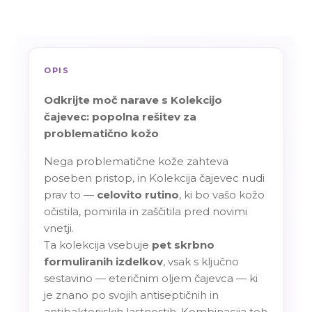
1 kos
Rollon stick čajevec
1 kos
OPIS
Milo za čiščenje obraza čajevec
Odkrijte moč narave s Kolekcijo
1 kos
čajevec: popolna rešitev za
problematično kožo
Tonik za obraz čajevec
Nega problematične kože zahteva
1 kos
poseben pristop, in Kolekcija čajevec nudi
prav to —
celovito rutino
, ki bo vašo kožo
očistila, pomirila in zaščitila pred novimi
vnetji.
Ta kolekcija vsebuje
pet skrbno
formuliranih izdelkov
, vsak s ključno
sestavino — eteričnim oljem čajevca — ki
je znano po svojih antiseptičnih in
antibakterijskih lastnostih. Kombinacija teh