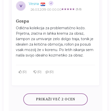
Vesna
V
26.03.2019 00:00:00
(5.0)
Gospa
Odlična kolekcija za problematično kožo.
Prijetna, zračna in lahka krema za obraz,
šampon za umivanje zelo dolgo traja, tonik je
idealen za kritična območja, rollon pa posuši
vsak mozolj že v korenu. Po letih iskanja sem
našla svojo idealno kozmetiko za obraz.
0
0
0
PRIKAŽI VEČ 2 OCEN