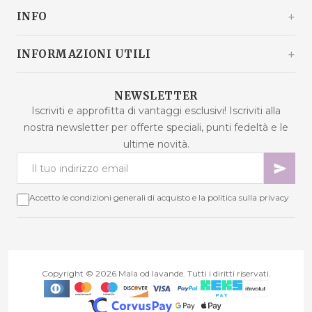
10360 Sesvete / Grad Zagreb
INFO
Croazia
+385 92 292 9292
info@malaodlavande.com
Chi siamo
INFORMAZIONI UTILI
Lun - Ven: 9:00 - 15:00
Parlano di noi
Spedizione
Prodotti in saldo
NEWSLETTER
Domande frequenti
Iscriviti e approfitta di vantaggi esclusivi! Iscriviti alla
Nuovi prodotti
nostra newsletter per offerte speciali, punti fedeltà e le
Termini di acquisto
Prodotti più venduti
ultime novità.
Sicurezza dei dati
Contattaci
Metodi di pagamento
Mappa del sito
Cookie - spiegazione
Accetto le condizioni generali di acquisto e la politica sulla privacy
Risoluzione delle controversie
Punti fedeltà
Diritto di recesso
Copyright © 2026 Mala od lavande. Tutti i diritti riservati.