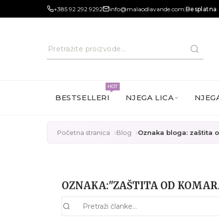
+385 92 292 9292
info@malaodlavande.com
|
Besplatna 
HOT
BESTSELLERI
NJEGA LICA
NJEGA
Početna stranica
Blog
Oznaka bloga: zaštita
OZNAKA:"ZAŠTITA OD KOMAR