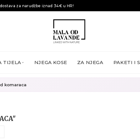
dostava za narudžbe iznad 34€ u HR!
 TIJELA
NJEGA KOSE
ZA NJEGA
PAKETI I 
 od komaraca
ACA"