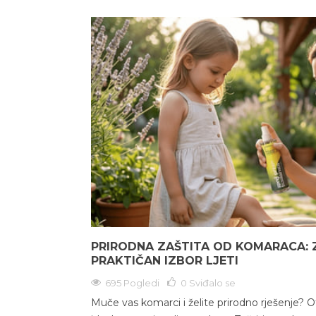
PRIRODNA ZAŠTITA OD KOMARACA: 
PRAKTIČAN IZBOR LJETI
695 Pogledi
0
Sviđalo se
Muče vas komarci i želite prirodno rješenje? Otk