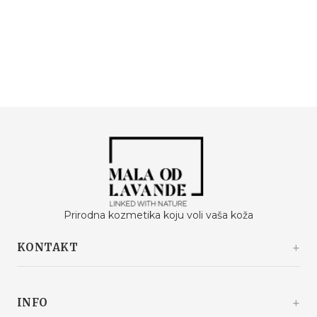
Prirodna kozmetika koju voli vaša koža
KONTAKT
Kašinski odvojak 20a
10360 Sesvete / Grad Zagreb
INFO
Hrvatska
+385 92 292 9292