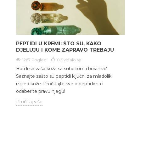
PEPTIDI U KREMI: ŠTO SU, KAKO
DJELUJU I KOME ZAPRAVO TREBAJU
1267 Pogledi
0
Sviđalo se
Bori li se vaša koža sa suhoćom i borama?
Saznajte zašto su peptidi ključni za mladolik
izgled kože. Pročitajte sve o peptidima i
odaberite pravu njegu!
Pročitaj više