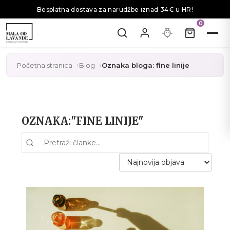
Besplatna dostava za narudžbe iznad 34€ u HR!
0
Početna stranica
Blog
Oznaka bloga: fine linije
OZNAKA:"FINE LINIJE"