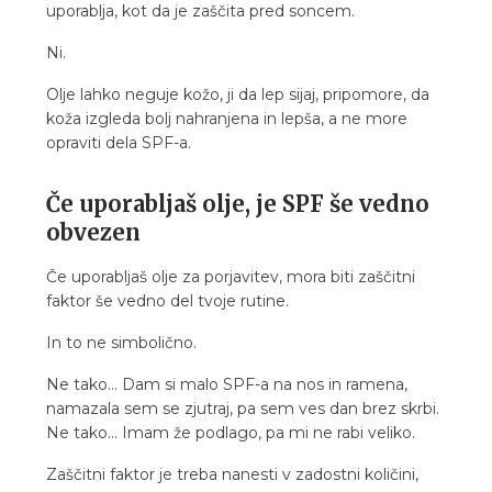
uporablja, kot da je zaščita pred soncem.
Ni.
Olje lahko neguje kožo, ji da lep sijaj, pripomore, da
koža izgleda bolj nahranjena in lepša, a ne more
opraviti dela SPF-a.
Če uporabljaš olje, je SPF še vedno
obvezen
Če uporabljaš olje za porjavitev, mora biti zaščitni
faktor še vedno del tvoje rutine.
In to ne simbolično.
Ne tako... Dam si malo SPF-a na nos in ramena,
namazala sem se zjutraj, pa sem ves dan brez skrbi.
Ne tako... Imam že podlago, pa mi ne rabi veliko.
Zaščitni faktor je treba nanesti v zadostni količini,