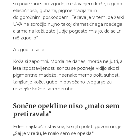
so povezani s prezgodnjim staranjem kože, izgubo
elastičnosti, gubami, pigmentacijami in
dolgoročnimi poškodbami. Težava je v tem, da žarki
UVA ne sprožijo nujno takoj dramatičnega rdečega
alarma na koži, zato ljudje pogosto mislijo, da se „ni
nič zgodilo".
A zgodilo se je.
Koža si zapomni. Morda ne danes, morda ne jutri, a
leta izpostavljenosti soncu se pozneje vidijo skozi
pigmentne madeže, neenakomerno polt, suhost,
tanjšanje kože, gube in povečano tveganje za
resnejše kožne spremembe.
Sončne opekline niso „malo sem
pretiravala"
Eden najslabših stavkov, ki si jih poleti govorimo, je:
„Saj je v redu, le malo sem se opekla."