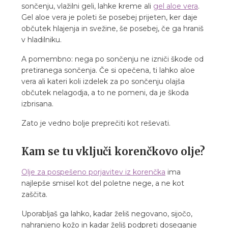
sončenju, vlažilni geli, lahke kreme ali
gel aloe vera
.
Gel aloe vera je poleti še posebej prijeten, ker daje
občutek hlajenja in svežine, še posebej, če ga hraniš
v hladilniku.
A pomembno: nega po sončenju ne izniči škode od
pretiranega sončenja. Če si opečena, ti lahko aloe
vera ali kateri koli izdelek za po sončenju olajša
občutek nelagodja, a to ne pomeni, da je škoda
izbrisana.
Zato je vedno bolje preprečiti kot reševati.
Kam se tu vključi korenčkovo olje?
Olje za pospešeno porjavitev iz korenčka
ima
najlepše smisel kot del poletne nege, a ne kot
zaščita.
Uporabljaš ga lahko, kadar želiš negovano, sijočo,
nahranjeno kožo in kadar želiš podpreti doseganje