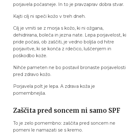
porjavela počasneje. In to je pravzaprav dobra stvar.
Kajti cilj ni speči kožo v treh dneh.
Cilj je vrniti se z morja s kožo, ki ni ožgana,
dehidrirana, boleča in jezna nate. Lepa porjavelost, ki
pride počasi, ob zaščiti, je vedno boljša od hitre
porjavitve, ki se konča z rdečico, luščenjem in
poškodbo kože.
Nihče pameten ne bo postavil bronaste porjavelosti
pred zdravo kožo.
Porjavela polt je lepa. A zdrava koža je
pomembnejša.
Zaščita pred soncem ni samo SPF
To je zelo pomembno: zaščita pred soncem ne
pomeni le namazati se s kremo.