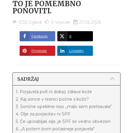
TO JE POMEMBNO
PONOVITI.
1235 Ogledi
0
Všeček
27.06.2026
Facebook
X
Pinterest
LinkedIn
SADRŽAJ
1. Porjavela polt ni dokaz zdrave kože
2. Kaj sonce v resnici počne s kožo?
3. Sončne opekline niso „malo sem pretiravala"
4. Olje za porjavitev ni SPF
5. Če uporabljaš olje, je SPF še vedno obvezen
6. „A potem bom počasneje porjavela"