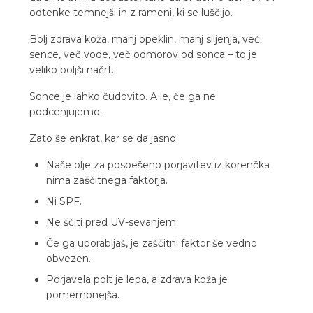
odtenke temnejši in z rameni, ki se luščijo.
Bolj zdrava koža, manj opeklin, manj siljenja, več
sence, več vode, več odmorov od sonca – to je
veliko boljši načrt.
Sonce je lahko čudovito. A le, če ga ne
podcenjujemo.
Zato še enkrat, kar se da jasno:
Naše olje za pospešeno porjavitev iz korenčka
nima zaščitnega faktorja.
Ni SPF.
Ne ščiti pred UV-sevanjem.
Če ga uporabljaš, je zaščitni faktor še vedno
obvezen.
Porjavela polt je lepa, a zdrava koža je
pomembnejša.