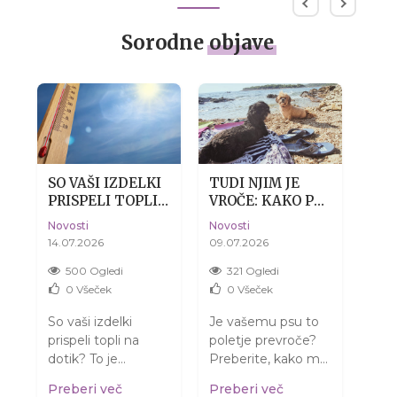
Sorodne
objave
SO VAŠI IZDELKI
TUDI NJIM JE
SUH
PRISPELI TOPLI?
VROČE: KAKO PSU
DE
BREZ SKRBI, TO
POMAGATI
KOŽ
Novosti
Novosti
Novo
JE POVSEM
PREŽIVETI
14.07.2026
09.07.2026
04.0
NORMALNO.
POLETJE BREZ
DRAME
500 Ogledi
321 Ogledi
3
0
Všeček
0
Všeček
s
So vaši izdelki
Je vašemu psu to
Misl
prispeli topli na
poletje prevroče?
kož
dotik? To je
Preberite, kako mu
samo
normalno in NE
pomagati in mu
Razj
Preberi več
Preberi več
Pre
pomeni, da so se
zagotoviti varno
gled