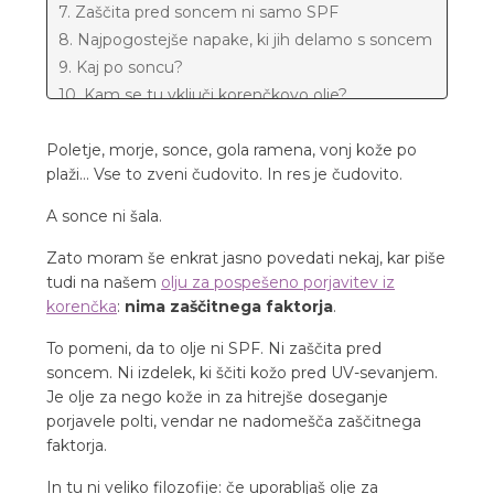
7. Zaščita pred soncem ni samo SPF
8. Najpogostejše napake, ki jih delamo s soncem
9. Kaj po soncu?
10. Kam se tu vključi korenčkovo olje?
11. Poletje ni tekmovanje, kdo bo bolj porjavel
Poletje, morje, sonce, gola ramena, vonj kože po
plaži… Vse to zveni čudovito. In res je čudovito.
A sonce ni šala.
Zato moram še enkrat jasno povedati nekaj, kar piše
tudi na našem
olju za pospešeno porjavitev iz
korenčka
:
nima zaščitnega faktorja
.
To pomeni, da to olje ni SPF. Ni zaščita pred
soncem. Ni izdelek, ki ščiti kožo pred UV-sevanjem.
Je olje za nego kože in za hitrejše doseganje
porjavele polti, vendar ne nadomešča zaščitnega
faktorja.
In tu ni veliko filozofije: če uporabljaš olje za