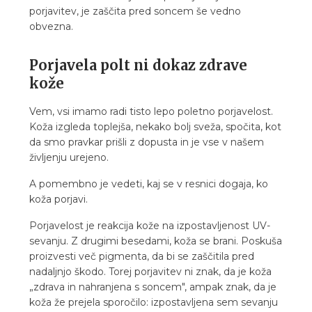
porjavitev, je zaščita pred soncem še vedno
obvezna.
Porjavela polt ni dokaz zdrave
kože
Vem, vsi imamo radi tisto lepo poletno porjavelost.
Koža izgleda toplejša, nekako bolj sveža, spočita, kot
da smo pravkar prišli z dopusta in je vse v našem
življenju urejeno.
A pomembno je vedeti, kaj se v resnici dogaja, ko
koža porjavi.
Porjavelost je reakcija kože na izpostavljenost UV-
sevanju. Z drugimi besedami, koža se brani. Poskuša
proizvesti več pigmenta, da bi se zaščitila pred
nadaljnjo škodo. Torej porjavitev ni znak, da je koža
„zdrava in nahranjena s soncem", ampak znak, da je
koža že prejela sporočilo: izpostavljena sem sevanju