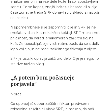
enakomerno in na vse dele kože, ki so izpostavljeni
soncu. Če se kopaš, znojiš, brišeš z brisačo ali si dlje
časa zunaj, je treba SPF obnavljati v skladu z navodili
na izdelku.
Najpomembneje si je zapomniti: olje in SPF se ne
mešata v dlani kot nekakšen koktajl. SPF mora imeti
priložnost, da naredi enakomeren zaščitni sloj na
koži. Če uporabljaš olje v isti rutini, pusti, da se izdelki
lepo vpijejo, in ne redči zaščitnega faktorja z oljem.
SPF je tisti, ki opravlja zaščitno delo. Olje je nega. To
sta dve različni vlogi.
„A potem bom počasneje
porjavela"
Morda.
Če uporabljaš dober zaščitni faktor, predvsem
mineralno zaščito ali visok SPF, je možno, da boš