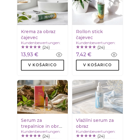
Krema za obraz
Rollon stick
čajevec
čajevec
Kundenbewertungen:
Kundenbewertungen:
(24)
(24)
13,93 €
7,42 €
V KOŠARICO
V KOŠARICO
Serum za
Vlažilni serum za
trepalnice in obrvi
obraz
Kundenbewertungen:
Kundenbewertungen:
- naravni booster
(24)
(24)