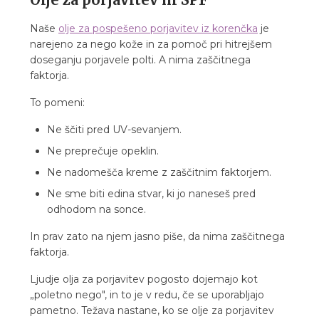
Naše
olje za pospešeno porjavitev iz korenčka
je
narejeno za nego kože in za pomoč pri hitrejšem
doseganju porjavele polti. A nima zaščitnega
faktorja.
To pomeni:
Ne ščiti pred UV-sevanjem.
Ne preprečuje opeklin.
Ne nadomešča kreme z zaščitnim faktorjem.
Ne sme biti edina stvar, ki jo naneseš pred
odhodom na sonce.
In prav zato na njem jasno piše, da nima zaščitnega
faktorja.
Ljudje olja za porjavitev pogosto dojemajo kot
„poletno nego", in to je v redu, če se uporabljajo
pametno. Težava nastane, ko se olje za porjavitev