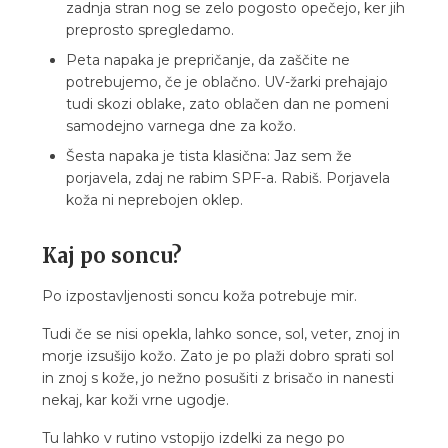
zadnja stran nog se zelo pogosto opečejo, ker jih
preprosto spregledamo.
Peta napaka je prepričanje, da zaščite ne
potrebujemo, če je oblačno. UV-žarki prehajajo
tudi skozi oblake, zato oblačen dan ne pomeni
samodejno varnega dne za kožo.
Šesta napaka je tista klasična: Jaz sem že
porjavela, zdaj ne rabim SPF-a. Rabiš. Porjavela
koža ni neprebojen oklep.
Kaj po soncu?
Po izpostavljenosti soncu koža potrebuje mir.
Tudi če se nisi opekla, lahko sonce, sol, veter, znoj in
morje izsušijo kožo. Zato je po plaži dobro sprati sol
in znoj s kože, jo nežno posušiti z brisačo in nanesti
nekaj, kar koži vrne ugodje.
Tu lahko v rutino vstopijo izdelki za nego po