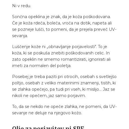
Ni v redu.
Sončna opeklina je znak, da je koža poškodovana.
Če je koža rdeča, boleča, vroča na dotik, napeta ali
se pozneje lušči, to pomeni, da je prejela preveč UV-
sevanja.
Luščenje kože ni „obnavljanje porjavelosti". To je
koža, ki se poskuša znebiti poškodovanih celic. In
zato opeklin ne smemo romantizirati, ignorirati ali
imeti za normalen del poletja.
Posebej je treba paziti pri otrocih, osebah s svetlejšo
poltjo, osebah z veliko materinimi znamenji, tistih, ki
se zlahka opečejo, pa tudi pri vseh, ki mislijo... Jaz se
nikoli ne opečem, jaz samo porjavim.
To, da se nekdo ne opeče zlahka, ne pomeni, da UV-
sevanje ne deluje na njegovo kožo.
Olje za porjavitev ni SPF