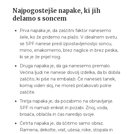
Najpogostejše napake, ki jih
delamo s soncem
Prva napaka je, da zaščitni faktor nanesemo
šele, ko že pridemo na plažo. V idealnem svetu
se SPF nanese pred izpostavljenostjo soncu,
mirno, enakomerno, brez naglice in brez peska,
ki se je že prijel nog.
Druga napaka je, da ga nanesemo premalo.
Večina ljudi ne nanese dovolj izdelka, da bi dobila
zaščito, ki piše na embalaži. Če naneseš tanek,
komaj viden sloj, ne moreš pričakovati polne
zaščite.
Tretja napaka je, da pozabimo na obnavljanje.
SPF ni namaži enkrat in pozabi. Znoj, voda,
brisača, oblačila in čas naredijo svoje.
Četrta napaka je, da ščitimo samo obraz.
Ramena, dekolte, vrat, ušesa, roke, stopala in