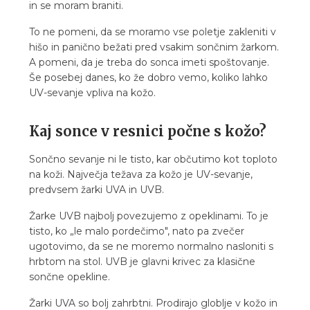
in se moram braniti.
To ne pomeni, da se moramo vse poletje zakleniti v
hišo in panično bežati pred vsakim sončnim žarkom.
A pomeni, da je treba do sonca imeti spoštovanje.
Še posebej danes, ko že dobro vemo, koliko lahko
UV-sevanje vpliva na kožo.
Kaj sonce v resnici počne s kožo?
Sončno sevanje ni le tisto, kar občutimo kot toploto
na koži. Največja težava za kožo je UV-sevanje,
predvsem žarki UVA in UVB.
Žarke UVB najbolj povezujemo z opeklinami. To je
tisto, ko „le malo pordečimo", nato pa zvečer
ugotovimo, da se ne moremo normalno nasloniti s
hrbtom na stol. UVB je glavni krivec za klasične
sončne opekline.
Žarki UVA so bolj zahrbtni. Prodirajo globlje v kožo in