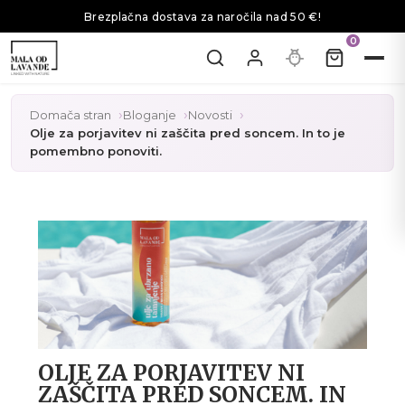
Brezplačna dostava za naročila nad 50 €!
0
Domača stran
Bloganje
Novosti
Olje za porjavitev ni zaščita pred soncem. In to je
pomembno ponoviti.
OLJE ZA PORJAVITEV NI
ZAŠČITA PRED SONCEM. IN