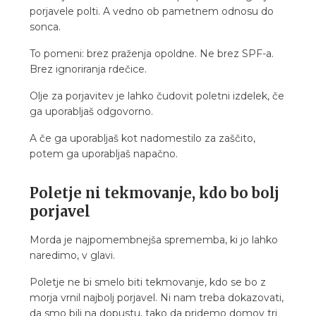
porjavele polti. A vedno ob pametnem odnosu do
sonca.
To pomeni: brez praženja opoldne. Ne brez SPF-a.
Brez ignoriranja rdečice.
Olje za porjavitev je lahko čudovit poletni izdelek, če
ga uporabljaš odgovorno.
A če ga uporabljaš kot nadomestilo za zaščito,
potem ga uporabljaš napačno.
Poletje ni tekmovanje, kdo bo bolj
porjavel
Morda je najpomembnejša sprememba, ki jo lahko
naredimo, v glavi.
Poletje ne bi smelo biti tekmovanje, kdo se bo z
morja vrnil najbolj porjavel. Ni nam treba dokazovati,
da smo bili na dopustu, tako da pridemo domov tri