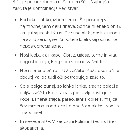
SPF je pomemben, a ni čaroben ščit. Najboljša
zaščita je kombinacija več stvari.
Kadarkoli lahko, izberi senco. Še posebej v
najmočnejšem delu dneva. Sonce ni enako ob 8.
uri zjutraj in ob 13. uri. Če si na plaži, poskusi imeti
naravno senco, senčnik, tendo ali vsaj odmor od
neposrednega sonca.
Nosi klobuk ali kapo. Obraz, ušesa, teme in vrat
pogosto trpijo, ker jih pozabimo zaščititi.
Nosi sončna očala z UV-zaščito. Koža okoli oči je
občutljiva, pa tudi oči potrebujejo zaščito.
Če si dolgo zunaj, so lahko lahka, zračna oblačila
boljša zaščita kot stalna izpostavljenost gole
kože. Lanena srajca, pareo, lahka obleka, majica
čez ramena, medtem ko hodiš do plaže... vse to
ima smisel.
In seveda SPF. V zadostni količini. Redno. Brez
skoparjenja.