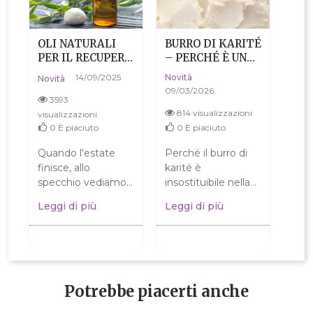
OLI NATURALI
BURRO DI KARITÉ
PER IL RECUPERO
– PERCHÉ È UNO
DELLA PELLE
DEGLI
14/09/2025
Novità
Novità
DOPO L'ESTATE
INGREDIENTI PIÙ
09/03/2026
APPREZZATI
3593
NELLA CURA
814 visualizzazioni
visualizzazioni
NATURALE
0
È piaciuto
0
È piaciuto
DELLA PELLE
Quando l'estate
Perché il burro di
finisce, allo
karité è
specchio vediamo
insostituibile nella
spesso le
cura della pelle? Il
Leggi di più
Leggi di più
“conseguenze delle
suo potere sta nel
vacanze”. La pelle
proteggere e
che per tutta
trattenere...
l'estate...
Potrebbe piacerti anche