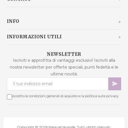
Kašinski odvojak 20a
10360 Sesvete / Grad Zagreb
INFO
Croazia
+385 92 292 9292
info@malaodlavande.com
Chi siamo
INFORMAZIONI UTILI
Lun - Ven: 9:00 - 15:00
Parlano di noi
Spedizione
Prodotti in saldo
NEWSLETTER
Domande frequenti
Iscriviti e approfitta di vantaggi esclusivi! Iscriviti alla
Nuovi prodotti
nostra newsletter per offerte speciali, punti fedeltà e le
Termini di acquisto
Prodotti più venduti
ultime novità.
Sicurezza dei dati
Contattaci
Metodi di pagamento
Mappa del sito
Cookie - spiegazione
Accetto le condizioni generali di acquisto e la politica sulla privacy
Risoluzione delle controversie
Punti fedeltà
Diritto di recesso
Copyright © 2026 Mala od lavande. Tutti i diritti riservati.