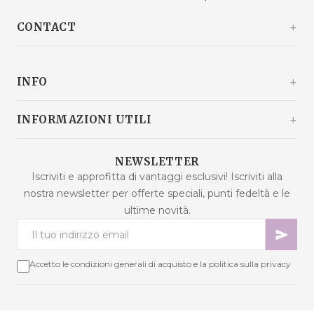
CONTACT
Kašinski odvojak 20a
10360 Sesvete / Grad Zagreb
INFO
Croazia
+385 92 292 9292
info@malaodlavande.com
Chi siamo
INFORMAZIONI UTILI
Lun - Ven: 9:00 - 15:00
Parlano di noi
Spedizione
Prodotti in saldo
NEWSLETTER
Domande frequenti
Iscriviti e approfitta di vantaggi esclusivi! Iscriviti alla
Nuovi prodotti
nostra newsletter per offerte speciali, punti fedeltà e le
Termini di acquisto
Prodotti più venduti
ultime novità.
Sicurezza dei dati
Contattaci
Metodi di pagamento
Mappa del sito
Cookie - spiegazione
Accetto le condizioni generali di acquisto e la politica sulla privacy
Risoluzione delle controversie
Punti fedeltà
Diritto di recesso