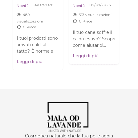
CALDI? NIENTE
COME AIUTARE
NON
14/07/2026
09/07/2026
Novi
Novità
Novità
PAURA, È DEL
IL TUO CANE A
CO
04/0
TUTTO
SOPRAVVIVERE
489
313 visualizzazioni
A
NORMALE.
ALL'ESTATE
3
visualizzazioni
0
Piace
SENZA DRAMMI
0
Piace
Il tuo cane soffre il
o
I tuoi prodotti sono
Pens
caldo estivo? Scopri
 e
arrivati caldi al
pell
come aiutarlo!
i
tatto? È normale e
è so
Consigli pratici per
Leggi di più
NON significa che
Chia
garantire al tuo
Leggi di più
Legg
siano rovinati!
sull
amico a quattro
Scopri cosa fare.
come
zampe...
Clicca...
alla..
Cosmetica naturale che la tua pelle adora