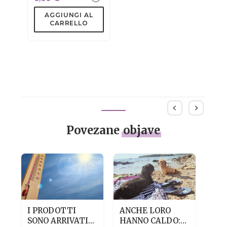
AGGIUNGI AL
CARRELLO
Povezane
objave
I PRODOTTI
ANCHE LORO
PEL
SONO ARRIVATI
HANNO CALDO:
DIS