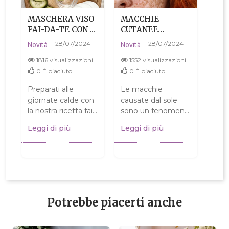
MASCHERA VISO
MACCHIE
LA 
FAI-DA-TE CON
CUTANEE
DEF
SOLI DUE
CAUSATE DAL
TIP
28/07/2024
28/07/2024
Novità
Novità
Novi
INGREDIENTI!
SOLE
1816 visualizzazioni
1552 visualizzazioni
12
0
È piaciuto
0
È piaciuto
0
Preparati alle
Le macchie
Com
o
giornate calde con
causate dal sole
tipo
e,
la nostra ricetta fai-
sono un fenomeno
fon
da-te per una
frequente in
stab
Leggi di più
Leggi di più
Legg
maschera viso
primavera, ma con
di c
ù
rinfrescante a base
un uso regolare del
Scop
di cetriolo e...
nostro scrub e
carat
siero...
Potrebbe piacerti anche