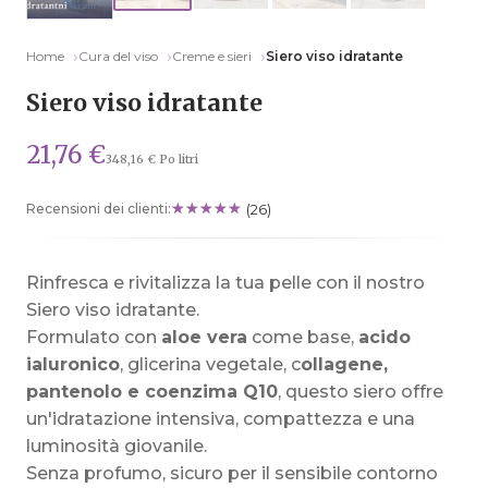
Home
Cura del viso
Creme e sieri
Siero viso idratante
Siero viso idratante
21,76 €
348,16 € Po litri
Recensioni dei clienti:
(26)
Rinfresca e rivitalizza la tua pelle con il nostro
Siero viso idratante.
Formulato con
aloe vera
come base,
acido
ialuronico
, glicerina vegetale, c
ollagene,
pantenolo e coenzima Q10
, questo siero offre
un'idratazione intensiva, compattezza e una
luminosità giovanile.
Senza profumo, sicuro per il sensibile contorno