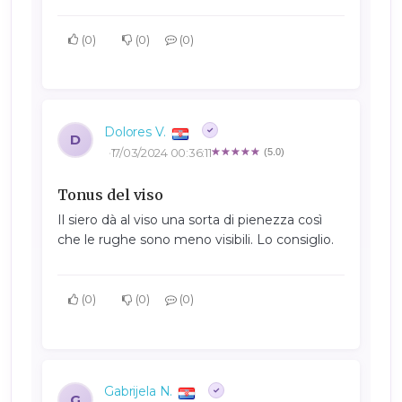
0
0
0
Dolores V.
D
17/03/2024 00:36:11
(5.0)
Tonus del viso
Il siero dà al viso una sorta di pienezza così
che le rughe sono meno visibili. Lo consiglio.
0
0
0
Gabrijela N.
G