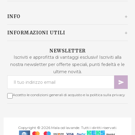
Kašinski odvojak 20a
10360 Sesvete / Grad Zagreb
INFO
Croazia
+385 92 292 9292
info@malaodlavande.com
Chi siamo
INFORMAZIONI UTILI
Lun - Ven: 9:00 - 15:00
Parlano di noi
Spedizione
Prodotti in saldo
NEWSLETTER
Domande frequenti
Iscriviti e approfitta di vantaggi esclusivi! Iscriviti alla
Nuovi prodotti
nostra newsletter per offerte speciali, punti fedeltà e le
Termini di acquisto
Prodotti più venduti
ultime novità.
Sicurezza dei dati
Contattaci
Metodi di pagamento
Mappa del sito
Cookie - spiegazione
Accetto le condizioni generali di acquisto e la politica sulla privacy
Risoluzione delle controversie
Punti fedeltà
Diritto di recesso
Copyright © 2026 Mala od lavande. Tutti i diritti riservati.