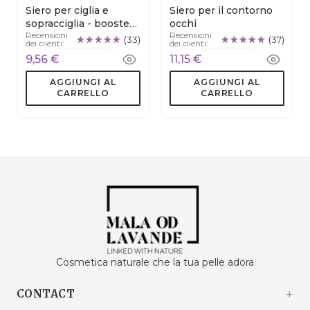
Siero per ciglia e
Siero per il contorno
sopracciglia - booster
occhi
Recensioni
Recensioni
naturale
(33)
(37)
dei clienti:
dei clienti:
9,56 €
11,15 €
AGGIUNGI AL
AGGIUNGI AL
CARRELLO
CARRELLO
Cosmetica naturale che la tua pelle adora
CONTACT