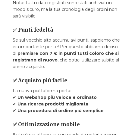
Nota:
Tutti i dati registrati sono stati archiviati in
modo sicuro, ma la tua cronologia degli ordini non
sarà visibile.
✅
Punti fedeltà
Se sul vecchio sito accumulavi punti, sappiamo che
era importante per te! Per questo abbiamo deciso
di
premiare con 7 € in punti tutti coloro che si
registrano di nuovo
, che potrai utilizzare subito al
primo acquisto.
✅
Acquisto più facile
La nuova piattaforma porta:
✔
Un webshop più veloce e ordinato
✔
Una ricerca prodotti migliorata
✔
Una procedura di ordine più semplice
✅
Ottimizzazione mobile
Il sito è ora ottimizzato in modo da poterlo
usare