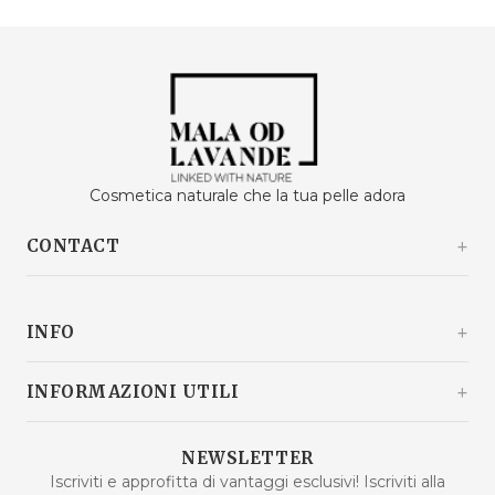
Cosmetica naturale che la tua pelle adora
CONTACT
Kašinski odvojak 20a
10360 Sesvete / Grad Zagreb
INFO
Croazia
+385 92 292 9292
info@malaodlavande.com
Chi siamo
INFORMAZIONI UTILI
Lun - Ven: 9:00 - 15:00
Parlano di noi
Spedizione
Prodotti in saldo
NEWSLETTER
Domande frequenti
Iscriviti e approfitta di vantaggi esclusivi! Iscriviti alla
Nuovi prodotti