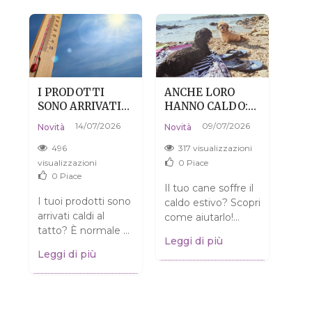
I PRODOTTI
ANCHE LORO
PEL
SONO ARRIVATI
HANNO CALDO:
DIS
CALDI? NIENTE
COME AIUTARE
NON
14/07/2026
09/07/2026
Novi
Novità
Novità
PAURA, È DEL
IL TUO CANE A
CO
04/0
TUTTO
SOPRAVVIVERE
496
317 visualizzazioni
A
NORMALE.
ALL'ESTATE
3
visualizzazioni
0
Piace
SENZA DRAMMI
0
Piace
visua
Il tuo cane soffre il
o
I tuoi prodotti sono
caldo estivo? Scopri
Pens
 e
arrivati caldi al
come aiutarlo!
pell
i
tatto? È normale e
Consigli pratici per
Leggi di più
è so
NON significa che
garantire al tuo
Leggi di più
Chia
siano rovinati!
amico a quattro
Legg
sull
Scopri cosa fare.
zampe...
come
Clicca...
alla..