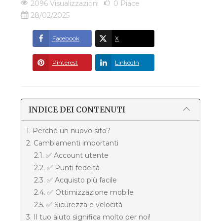
2096 Visualizzazioni
0
Piace
28/02/2025
Facebook
X
Pinterest
LinkedIn
INDICE DEI CONTENUTI
1. Perché un nuovo sito?
2. Cambiamenti importanti
2.1. ✅ Account utente
2.2. ✅ Punti fedeltà
2.3. ✅ Acquisto più facile
2.4. ✅ Ottimizzazione mobile
2.5. ✅ Sicurezza e velocità
3. Il tuo aiuto significa molto per noi!