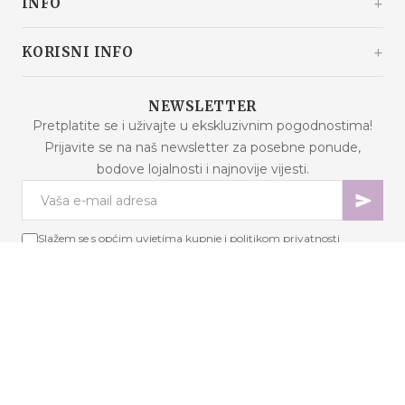
INFO
Hrvatska
+385 92 292 9292
info@malaodlavande.com
O nama
KORISNI INFO
Pon. - Pet.: 09h - 15h
Drugi o nama
Dostava
Proizvodi na sniženju
NEWSLETTER
Česta pitanja
Pretplatite se i uživajte u ekskluzivnim pogodnostima!
Novi proizvodi
Prijavite se na naš newsletter za posebne ponude,
Uvjeti kupnje
Najprodavaniji proizvodi
bodove lojalnosti i najnovije vijesti.
Sigurnost podataka
Kontaktirajte nas
Načini plaćanja
Mapa stranice
Kolačići (eng. cookies) - objašnjenje
Slažem se s općim uvjetima kupnje i politikom privatnosti
Internetsko rješavanje sporova
Bodovi lojalnosti
Raskid ugovora
Copyright © 2026 Mala od lavande. Sva prava pridržana.