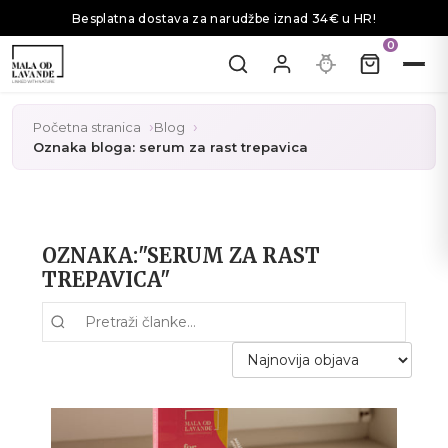
Besplatna dostava za narudžbe iznad 34€ u HR!
0
Početna stranica
Blog
Oznaka bloga: serum za rast trepavica
OZNAKA:"SERUM ZA RAST
TREPAVICA"