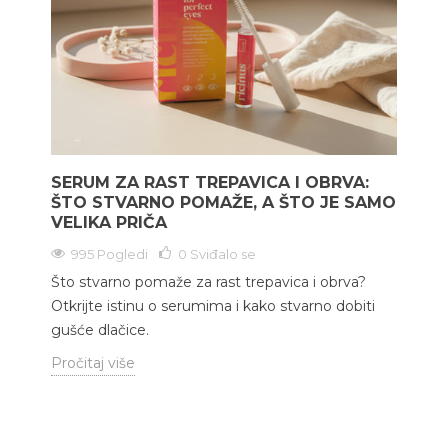
SERUM ZA RAST TREPAVICA I OBRVA:
ŠTO STVARNO POMAŽE, A ŠTO JE SAMO
VELIKA PRIČA
995 Pogledi
0
Sviđalo se
Što stvarno pomaže za rast trepavica i obrva?
Otkrijte istinu o serumima i kako stvarno dobiti
gušće dlačice.
Pročitaj više