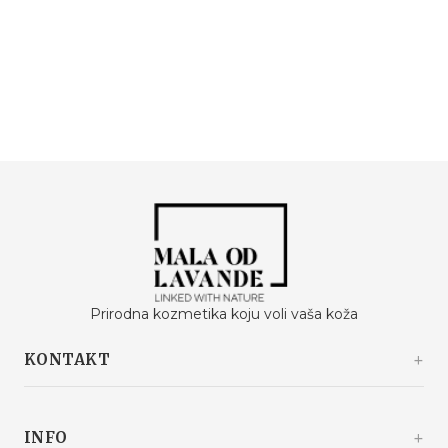
Prirodna kozmetika koju voli vaša koža
KONTAKT
Kašinski odvojak 20a
10360 Sesvete / Grad Zagreb
INFO
Hrvatska