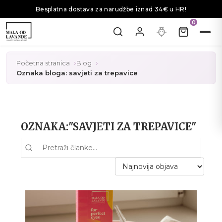
Besplatna dostava za narudžbe iznad 34€ u HR!
0
Početna stranica
Blog
Oznaka bloga: savjeti za trepavice
OZNAKA:"SAVJETI ZA TREPAVICE"