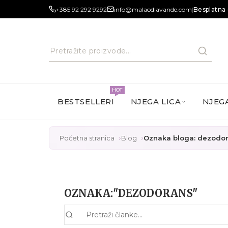
+385 92 292 9292
info@malaodlavande.com
|
Besplatna 
HOT
BESTSELLERI
NJEGA LICA
NJEGA
Početna stranica
Blog
Oznaka bloga: dezodo
OZNAKA:"DEZODORANS"