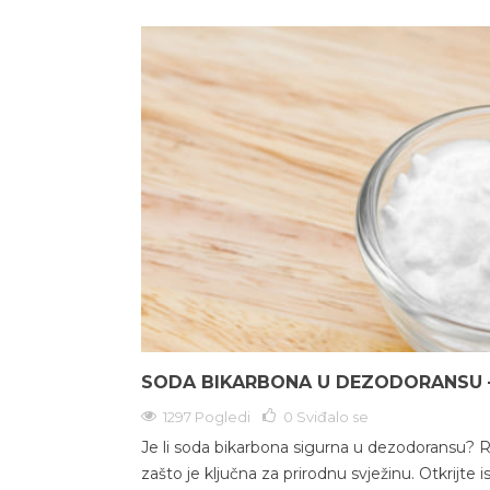
SODA BIKARBONA U DEZODORANSU – 
1297 Pogledi
0
Sviđalo se
Je li soda bikarbona sigurna u dezodoransu? R
zašto je ključna za prirodnu svježinu. Otkrijte i