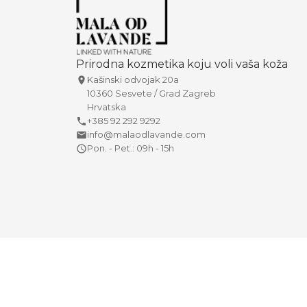
Prirodna kozmetika koju voli vaša koža
Kašinski odvojak 20a
10360 Sesvete / Grad Zagreb
Hrvatska
+385 92 292 9292
info@malaodlavande.com
Pon. - Pet.: 09h - 15h
Copyright © 2026 Mala od lavande. Sva prava pridržana