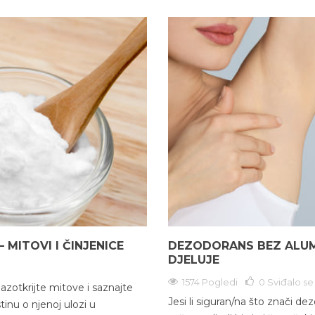
MITOVI I ČINJENICE
DEZODORANS BEZ ALUMI
DJELUJE
1574 Pogledi
0
Sviđalo se
azotkrijte mitove i saznajte
Jesi li siguran/na što znači de
stinu o njenoj ulozi u