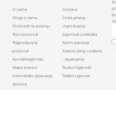
Pr
po
O nama
Dostava
po
Drugi o nama
Česta pitanja
vi
Proizvodi na sniženju
Uvjeti kupnje
Novi proizvodi
Sigurnost podataka
Najprodavaniji
Načini plaćanja
proizvodi
Kolačići (eng. cookies)
Kontaktirajte nas
- objašnjenje
Mapa stranice
Bodovi lojalnosti
Internetsko rješavanje
Raskid ugovora
sporova
.