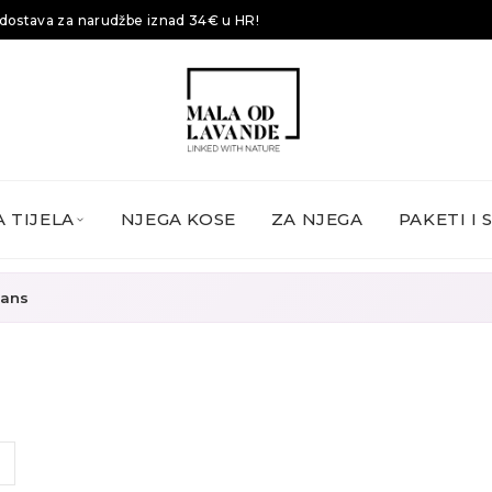
dostava za narudžbe iznad 34€ u HR!
 TIJELA
NJEGA KOSE
ZA NJEGA
PAKETI I 
rans