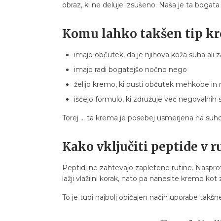
obraz, ki ne deluje izsušeno. Naša je ta bogata 
Komu lahko takšen tip kr
imajo občutek, da je njihova koža suha ali 
imajo radi bogatejšo nočno nego
želijo kremo, ki pusti občutek mehkobe in 
iščejo formulo, ki združuje več negovalnih
Torej ... ta krema je posebej usmerjena na suh
Kako vključiti peptide v r
Peptidi ne zahtevajo zapletene rutine. Nasprot
lažji vlažilni korak, nato pa nanesite kremo ko
To je tudi najbolj običajen način uporabe takšn