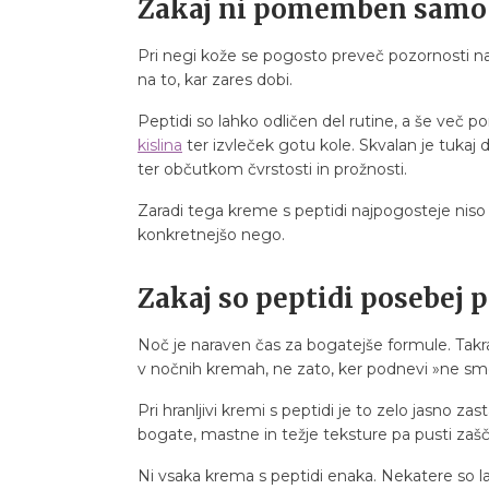
Zakaj ni pomemben samo
Pri negi kože se pogosto preveč pozornosti nam
na to, kar zares dobi.
Peptidi so lahko odličen del rutine, a še več 
kislina
ter izvleček gotu kole. Skvalan je tukaj 
ter občutkom čvrstosti in prožnosti.
Zaradi tega kreme s peptidi najpogosteje niso i
konkretnejšo nego.
Zakaj so peptidi posebej p
Noč je naraven čas za bogatejše formule. Takrat
v nočnih kremah, ne zato, ker podnevi »ne smej
Pri hranljivi kremi s peptidi je to zelo jasno z
bogate, mastne in težje teksture pa pusti zašči
Ni vsaka krema s peptidi enaka. Nekatere so lah