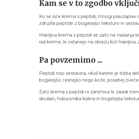
Kam se v to zgodbo vključ
Ko se išče krema s peptidi, mnogi pravzaprav n
združila peptide z bogatejšo teksturo in sestav
Hranljiva krema s peptidi se zato ne naslanj
rad kreme, ki ostanejo na obrazu kot hranljiva, z
Pa povzemimo ...
Peptidi niso sestavina, okoli katere je treba dela
bogatejšo, resnejšo nego kože, posebej zveče
Zato krema s peptidi ni zanimiva le zaradi tren
skvalan, hialuronska kislina in bogatejša tekst