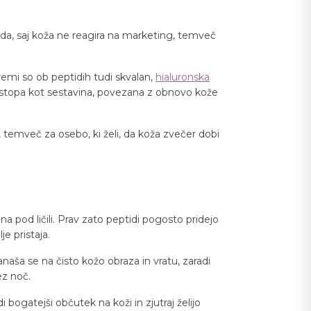
oda, saj koža ne reagira na marketing, temveč
remi so ob peptidih tudi skvalan,
hialuronska
a izstopa kot sestavina, povezana z obnovo kože
, temveč za osebo, ki želi, da koža zvečer dobi
a pod ličili. Prav zato peptidi pogosto pridejo
e pristaja.
anaša se na čisto kožo obraza in vratu, zaradi
ez noč.
bogatejši občutek na koži in zjutraj želijo