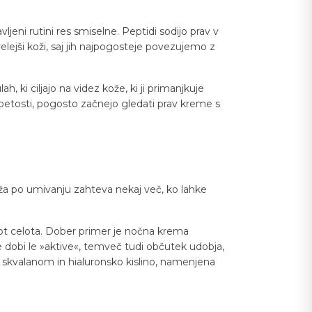
vljeni rutini res smiselne. Peptidi sodijo prav v
elejši koži, saj jih najpogosteje povezujemo z
, ki ciljajo na videz kože, ki ji primanjkuje
napetosti, pogosto začnejo gledati prav kreme s
koža po umivanju zahteva nekaj več, ko lahke
 kot celota. Dober primer je nočna krema
 ne dobi le »aktive«, temveč tudi občutek udobja,
, skvalanom in hialuronsko kislino, namenjena