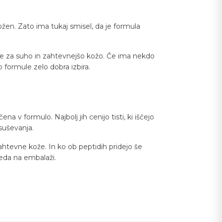
žen. Zato ima tukaj smisel, da je formula
ge za suho in zahtevnejšo kožo. Če ima nekdo
ip formule zelo dobra izbira.
na v formulo. Najbolj jih cenijo tisti, ki iščejo
suševanja.
zahtevne kože. In ko ob peptidih pridejo še
seda na embalaži.