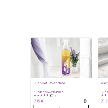
Hidrolat lavandina
Vlaž
Kundenbewertungen:
Kund
(24)
7,15 €
21,