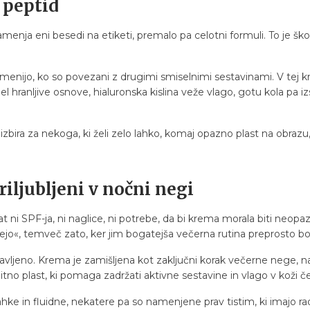
 peptid
enja eni besedi na etiketi, premalo pa celotni formuli. To je šk
pomenijo, ko so povezani z drugimi smiselnimi sestavinami. V tej k
del hranljive osnove, hialuronska kislina veže vlago, gotu kola p
zbira za nekoga, ki želi zelo lahko, komaj opazno plast na obrazu
riljubljeni v nočni negi
 ni SPF-ja, ni naglice, ni potrebe, da bi krema morala biti neopazn
o«, temveč zato, ker jim bogatejša večerna rutina preprosto bolj
astavljeno. Krema je zamišljena kot zaključni korak večerne nege, n
tno plast, ki pomaga zadržati aktivne sestavine in vlago v koži č
ke in fluidne, nekatere pa so namenjene prav tistim, ki imajo radi 