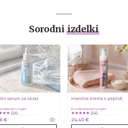
Sorodni
izdelki
ilni serum za obraz
Hranilna krema s peptidi
enbewertungen:
Kundenbewertungen:
(24)
(24)
76 €
24,40 €