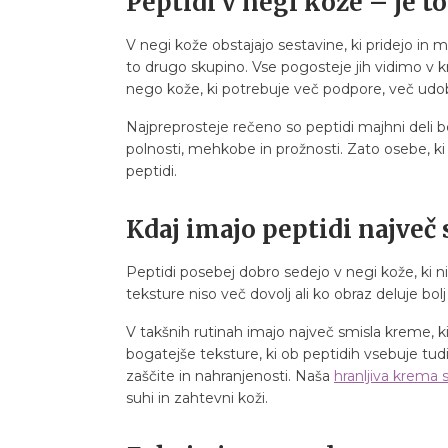
Peptidi v negi kože – je t
V negi kože obstajajo sestavine, ki pridejo in mi
to drugo skupino. Vse pogosteje jih vidimo v kr
nego kože, ki potrebuje več podpore, več udob
Najpreprosteje rečeno so peptidi majhni deli bel
polnosti, mehkobe in prožnosti. Zato osebe, ki 
peptidi.
Kdaj imajo peptidi največ
Peptidi posebej dobro sedejo v negi kože, ki ni
teksture niso več dovolj ali ko obraz deluje bol
V takšnih rutinah imajo največ smisla kreme, k
bogatejše teksture, ki ob peptidih vsebuje tudi 
zaščite in nahranjenosti. Naša
hranljiva krema s
suhi in zahtevni koži.