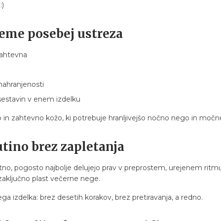
:)
eme posebej ustreza
zahtevna
nahranjenosti
 sestavin v enem izdelku
o in zahtevno kožo, ki potrebuje hranljivejšo nočno nego in močn
utino brez zapletanja
no, pogosto najbolje delujejo prav v preprostem, urejenem ritmu.
t zaključno plast večerne nege.
ega izdelka: brez desetih korakov, brez pretiravanja, a redno.