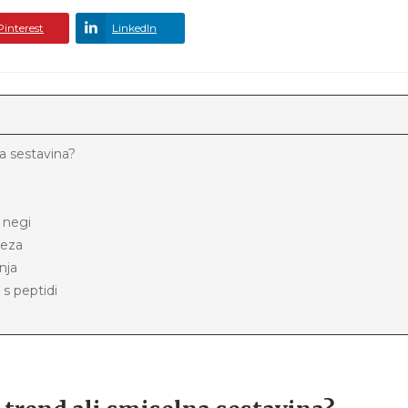
Pinterest
LinkedIn
na sestavina?
i negi
reza
nja
 s peptidi