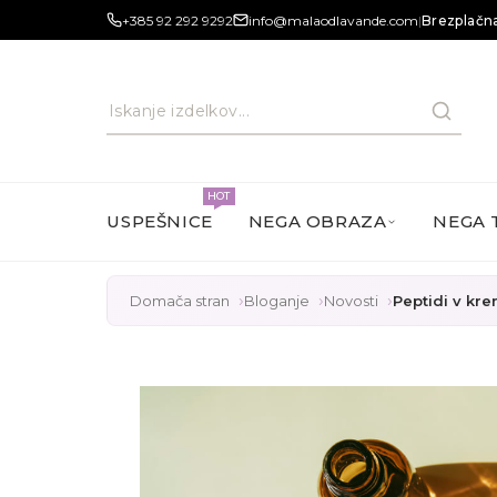
+385 92 292 9292
info@malaodlavande.com
|
Brezplačna
HOT
USPEŠNICE
NEGA OBRAZA
NEGA 
Domača stran
Bloganje
Novosti
Peptidi v kre