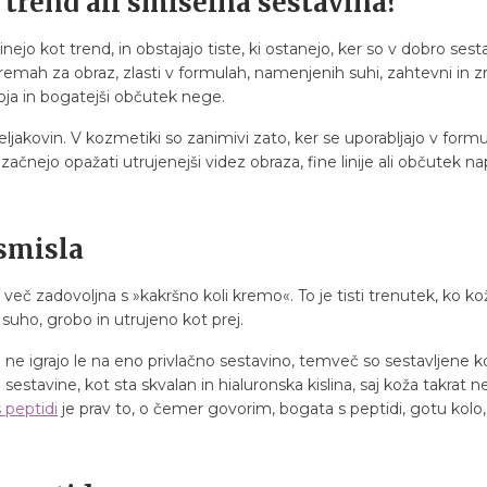
o trend ali smiselna sestavina?
nejo kot trend, in obstajajo tiste, ki ostanejo, ker so v dobro sesta
emah za obraz, zlasti v formulah, namenjenih suhi, zahtevni in zr
ja in bogatejši občutek nege.
jakovin. V kozmetiki so zanimivi zato, ker se uporabljajo v formulah
začnejo opažati utrujenejši videz obraza, fine linije ali občutek 
 smisla
 več zadovoljna s »kakršno koli kremo«. To je tisti trenutek, ko 
j suho, grobo in utrujeno kot prej.
i ne igrajo le na eno privlačno sestavino, temveč so sestavljene
sestavine, kot sta skvalan in hialuronska kislina, saj koža takrat
 peptidi
je prav to, o čemer govorim, bogata s peptidi, gotu kolo