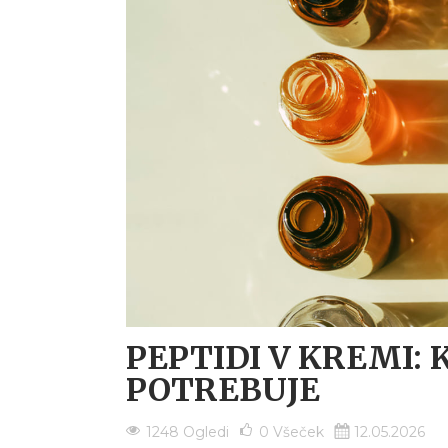
PEPTIDI V KREMI: 
POTREBUJE
1248 Ogledi
0
Všeček
12.05.2026