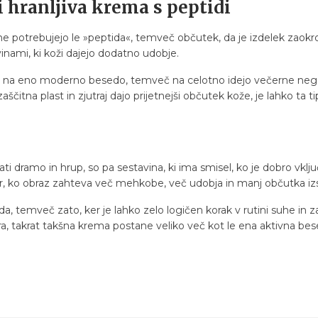
i hranljiva krema s peptidi
e potrebujejo le »peptida«, temveč občutek, da je izdelek zaokro
inami, ki koži dajejo dodatno udobje.
a le na eno moderno besedo, temveč na celotno idejo večerne ne
aščitna plast in zjutraj dajo prijetnejši občutek kože, je lahko ta t
ti dramo in hrup, so pa sestavina, ki ima smisel, ko je dobro vključe
r, ko obraz zahteva več mehkobe, več udobja in manj občutka iz
da, temveč zato, ker je lahko zelo logičen korak v rutini suhe in 
ura, takrat takšna krema postane veliko več kot le ena aktivna be