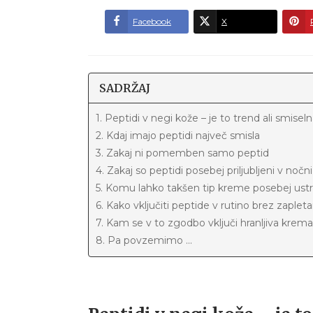
Facebook
X
SADRŽAJ
1. Peptidi v negi kože – je to trend ali smisel
2. Kdaj imajo peptidi največ smisla
3. Zakaj ni pomemben samo peptid
4. Zakaj so peptidi posebej priljubljeni v nočn
5. Komu lahko takšen tip kreme posebej ust
6. Kako vključiti peptide v rutino brez zapleta
7. Kam se v to zgodbo vključi hranljiva krema
8. Pa povzemimo ...