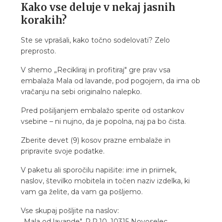
Kako vse deluje v nekaj jasnih
korakih?
Ste se vprašali, kako točno sodelovati? Zelo
preprosto.
V shemo „Recikliraj in profitiraj" gre prav vsa
embalaža Mala od lavande, pod pogojem, da ima ob
vračanju na sebi originalno nalepko.
Pred pošiljanjem embalažo sperite od ostankov
vsebine – ni nujno, da je popolna, naj pa bo čista.
Zberite devet (9) kosov prazne embalaže in
pripravite svoje podatke.
V paketu ali sporočilu napišite: ime in priimek,
naslov, številko mobitela in točen naziv izdelka, ki
vam ga želite, da vam ga pošljemo.
Vse skupaj pošljite na naslov:
„Mala od lavande", P.P.10, 10315 Novoselec.