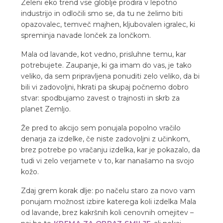
Zeleni eko trend vse globlje prodira v lepotno
industrijo in odločili smo se, da tu ne želimo biti
opazovalec, temveč majhen, kljubovalen igralec, ki
spreminja navade lonček za lončkom.
Mala od lavande, kot vedno, prisluhne temu, kar
potrebujete. Zaupanje, ki ga imam do vas, je tako
veliko, da sem pripravljena ponuditi zelo veliko, da bi
bili vi zadovoljni, hkrati pa skupaj počnemo dobro
stvar: spodbujamo zavest o trajnosti in skrb za
planet Zemljo.
Že pred to akcijo sem ponujala popolno vračilo
denarja za izdelke, če niste zadovoljni z učinkom,
brez potrebe po vračanju izdelka, kar je pokazalo, da
tudi vi zelo verjamete v to, kar nanašamo na svojo
kožo.
Zdaj grem korak dlje: po načelu staro za novo vam
ponujam možnost izbire katerega koli izdelka Mala
od lavande, brez kakršnih koli cenovnih omejitev –