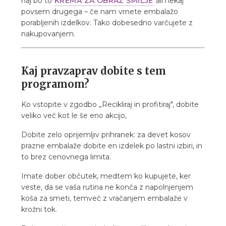
naj bo to
KREMA ZA OBRAZ SMILJE
ali nekaj
povsem drugega – če nam vrnete embalažo
porabljenih izdelkov. Tako dobesedno varčujete z
nakupovanjem.
Kaj pravzaprav dobite s tem
programom?
Ko vstopite v zgodbo „Recikliraj in profitiraj", dobite
veliko več kot le še eno akcijo,
Dobite zelo oprijemljiv prihranek: za devet kosov
prazne embalaže dobite en izdelek po lastni izbiri, in
to brez cenovnega limita.
Imate dober občutek, medtem ko kupujete, ker
veste, da se vaša rutina ne konča z napolnjenjem
koša za smeti, temveč z vračanjem embalaže v
krožni tok.