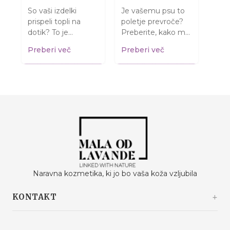
So vaši izdelki
Je vašemu psu to
Misl
prispeli topli na
poletje prevroče?
kož
dotik? To je
Preberite, kako mu
samo
normalno in NE
pomagati in mu
Razj
i
Preberi več
Preberi več
Pre
pomeni, da so se
zagotoviti varno
gled
pokvarili! Preberite,
poletje ter prijetne
izve
kaj storiti....
sprehode....
vrniti
Naravna kozmetika, ki jo bo vaša koža vzljubila
KONTAKT
Kašinski odvojak 20a
10360 Sesvete / Grad Zagreb