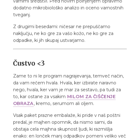
varnimi sredstvi. Pred novim polnjenjem opravimo
dodatno mikrobiološko analizo in oceno varnostnih
tveganj.
Z drugimi besedami: ničesar ne prepuščamo
naključju, ne ko gre za vašo kožo, ne ko gre za
odpadke, ki jih skupaj ustvarjamo.
Čustvo <3
Zame to ni le program nagrajevanja, temveč način,
da vam rečem hvala. Hvala, ker izbirate naravno
nego, hvala, ker vam je mar za sestavo, pa tudi za
to, kar ostane za vsakim
MILOM ZA ČIŠČENJE
OBRAZA
, kremo, serumom ali oljem.
Vsak paket prazne embalaže, ki pride v naš poštni
predal, je majhen opomnik, da nismo sami, da
obstaja cela majhna skupnost ljudi, ki razmišlja
enako: en lonček manj odpadkov pomeni veliko več