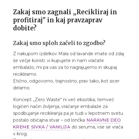
Zakaj smo zagnali „Recikliraj in
profitiraj" in kaj pravzaprav
dobite?
Zakaj smo sploh začeli to zgodbo?
Z nakupom izdelkov Mala od lavande imate od zdaj
še večje koristi: vi kupujete in nam vračate
embalažo, mi pa vas za to nagrajujemo in skupaj
recikliramo.
Etično, odgovorno, trajnostno, prav tako, kot sicer
delamo.
Koncept „Zero Waste" ni več eksotika, temveč
logičen način življenja, vračanje embalaže za
spodbujanje recikliranja pa je tudi v lepotnem svetu
postalo običajna stvar – od lončka
NARAVNE DEO
KREME SIVKA / VANILIJA
do seruma, vse se vrača
v krog.