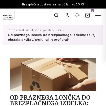
Brezplačna dostava za naročila nad 50 €!
0
Domača stran
Bloganje
Novosti
Od praznega lončka do brezplačnega izdelka: zakaj
obstaja akcija „Recikliraj in profitiraj"
OD PRAZNEGA LONČKA DO
BREZPLAČNEGA IZDELKA: