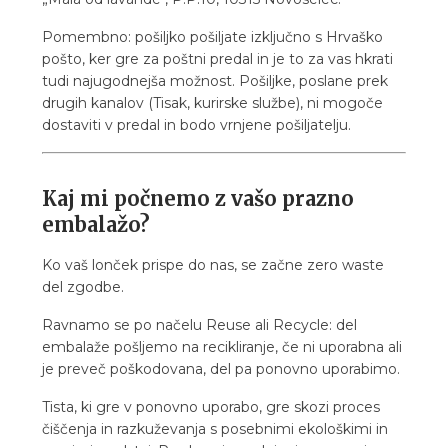
Pomembno: pošiljko pošiljate izključno s Hrvaško
pošto, ker gre za poštni predal in je to za vas hkrati
tudi najugodnejša možnost. Pošiljke, poslane prek
drugih kanalov (Tisak, kurirske službe), ni mogoče
dostaviti v predal in bodo vrnjene pošiljatelju.
Kaj mi počnemo z vašo prazno
embalažo?
Ko vaš lonček prispe do nas, se začne zero waste
del zgodbe.
Ravnamo se po načelu Reuse ali Recycle: del
embalaže pošljemo na recikliranje, če ni uporabna ali
je preveč poškodovana, del pa ponovno uporabimo.
Tista, ki gre v ponovno uporabo, gre skozi proces
čiščenja in razkuževanja s posebnimi ekološkimi in