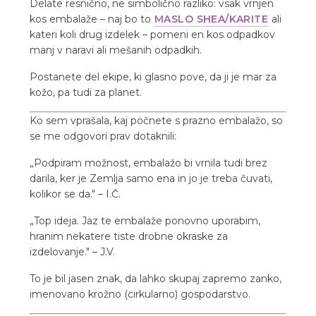
Delate resnično, ne simbolično razliko: vsak vrnjen
kos embalaže – naj bo to
MASLO SHEA/KARITE
ali
kateri koli drug izdelek – pomeni en kos odpadkov
manj v naravi ali mešanih odpadkih.
Postanete del ekipe, ki glasno pove, da ji je mar za
kožo, pa tudi za planet.
Ko sem vprašala, kaj počnete s prazno embalažo, so
se me odgovori prav dotaknili:
„Podpiram možnost, embalažo bi vrnila tudi brez
darila, ker je Zemlja samo ena in jo je treba čuvati,
kolikor se da." – I.Č.
„Top ideja. Jaz te embalaže ponovno uporabim,
hranim nekatere tiste drobne okraske za
izdelovanje." – J.V.
To je bil jasen znak, da lahko skupaj zapremo zanko,
imenovano krožno (cirkularno) gospodarstvo.