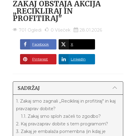
ZAKAJ OBSTAJA AKCIJA
„RECIKLIRAJ IN
PROFITIRAJ"
701 Ogledi
0
Všeček
28.01.2026
Facebook
X
Pinterest
LinkedIn
SADRŽAJ
1. Zakaj smo zagnali „Recikliraj in profitiraj" in kaj
pravzaprav dobite?
1.1. Zakaj smo sploh začeli to zgodbo?
2. Kaj pravzaprav dobite s tem programom?
3. Zakaj je embalaža pomembna (in kdaj je