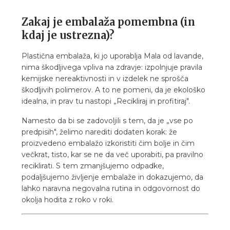
Zakaj je embalaža pomembna (in
kdaj je ustrezna)?
Plastična embalaža, ki jo uporablja Mala od lavande,
nima škodljivega vpliva na zdravje: izpolnjuje pravila
kemijske nereaktivnosti in v izdelek ne sprošča
škodljivih polimerov. A to ne pomeni, da je ekološko
idealna, in prav tu nastopi „Recikliraj in profitiraj".
Namesto da bi se zadovoljili s tem, da je „vse po
predpisih", želimo narediti dodaten korak: že
proizvedeno embalažo izkoristiti čim bolje in čim
večkrat, tisto, kar se ne da več uporabiti, pa pravilno
reciklirati. S tem zmanjšujemo odpadke,
podaljšujemo življenje embalaže in dokazujemo, da
lahko naravna negovalna rutina in odgovornost do
okolja hodita z roko v roki.