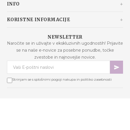
INFO
Hrvaška
+385 92 292 9292
info@malaodlavande.com
O nas
KORISTNE INFORMACIJE
Pon. - Pet.: 09h - 15h
Drugi o nas
Dostava
Znižana cena
NEWSLETTER
Pogosta vprašanja
Naročite se in uživajte v ekskluzivnih ugodnostih! Prijavite
Novosti
se na naše e-novice za posebne ponudbe, točke
Pogoji nakupa
Najbolje prodajano
zvestobe in najnovejše novice.
Varnost podatkov
Kontakt
Načini plačila
Zemljevid strani
Piškotki – razlaga
Strinjam se s splošnimi pogoji nakupa in politiko zasebnosti
Spletno reševanje sporov
Program zvestobe
Odstop od pogodbe
Copyright © 2026 Mala od lavande. Vse pravice pridržane.