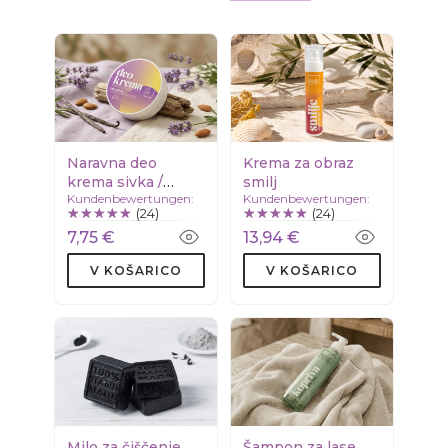
Naravna deo
Krema za obraz
krema sivka /
smilj
Kundenbewertungen:
Kundenbewertungen:
vanilija
(24)
(24)
7,75 €
13,94 €
V KOŠARICO
V KOŠARICO
Milo za čiščenje
Šampon za lase