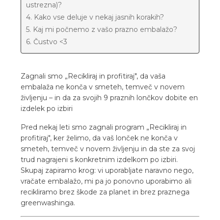
ustrezna)?
4. Kako vse deluje v nekaj jasnih korakih?
5. Kaj mi počnemo z vašo prazno embalažo?
6. Čustvo <3
Zagnali smo „Recikliraj in profitiraj", da vaša
embalaža ne konča v smeteh, temveč v novem
življenju – in da za svojih 9 praznih lončkov dobite en
izdelek po izbiri
Pred nekaj leti smo zagnali program „Recikliraj in
profitiraj", ker želimo, da vaš lonček ne konča v
smeteh, temveč v novem življenju in da ste za svoj
trud nagrajeni s konkretnim izdelkom po izbiri.
Skupaj zapiramo krog: vi uporabljate naravno nego,
vračate embalažo, mi pa jo ponovno uporabimo ali
recikliramo brez škode za planet in brez praznega
greenwashinga.