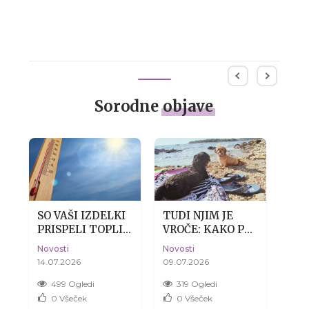
Sorodne
objave
SO VAŠI IZDELKI
TUDI NJIM JE
SUH
PRISPELI TOPLI?
VROČE: KAKO PSU
DE
ES
BREZ SKRBI, TO
POMAGATI
KOŽ
Novosti
Novosti
Novo
JE POVSEM
PREŽIVETI
14.07.2026
09.07.2026
04.0
NORMALNO.
POLETJE BREZ
DRAME
499 Ogledi
319 Ogledi
3
0
Všeček
0
Všeček