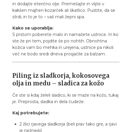
in dodajte eterično olje. Premešajte in vlijte v
kakšen majhen kozarček ali škatlico. Pustite, da se
strdi, in to je to – vaš mali žepni spa.
Kako se uporablja:
S prstom poberete malo in namažete ustnice. In ko
ste že pri tem, pojdite še po nohtih. Obnohtna
kožica vam bo mehka in urejena, ustnice pa nikoli
več ne bodo sredi dneva prosjačile za balzam.
Piling iz sladkorja, kokosovega
olja in medu – sladica za kožo
Če ste si kdaj želeli sladico, ki se maže na kožo, tukaj
je. Preprosta, sladka in dela čudeže.
Kaj potrebujete:
2 žlici rjavega sladkorja (beli prav tako gre, a rjavi
je nežnejši)