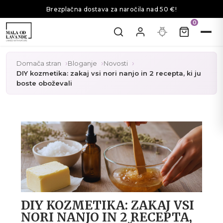
Brezplačna dostava za naročila nad 50 €!
0
Domača stran
Bloganje
Novosti
DIY kozmetika: zakaj vsi nori nanjo in 2 recepta, ki ju
boste oboževali
DIY KOZMETIKA: ZAKAJ VSI
NORI NANJO IN 2 RECEPTA,