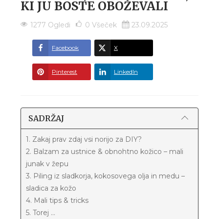
KI JU BOSTE OBOŽEVALI
1277 Ogledi
0
Všeček
23.09.2025
Facebook
X
Pinterest
LinkedIn
SADRŽAJ
1. Zakaj prav zdaj vsi norijo za DIY?
2. Balzam za ustnice & obnohtno kožico – mali
junak v žepu
3. Piling iz sladkorja, kokosovega olja in medu –
sladica za kožo
4. Mali tips & tricks
5. Torej ...