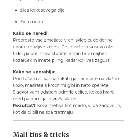
žlica kokosovega olja
žlica medu
Kako se naredi:
Preprosto vse zmešate v eni skledici, dokler ne
dobite mazljive zmesi. Če je vaše kokosovo olje
trdo, ga prej malo stopite. Shranite v majhen
kozarček in imate piling, kadar koli vas zagušti.
Kako se uporablja:
Pod tušem ali kar na rokah ga nanesete na vlažno
kožo, masirate s krožnimi gibi in nato sperete.
Sladkor vam odstrani odmrle celice, kokos hrani,
med pa pomirja in vrača vlago.
Rezultat?
Koža mehka kot maslo, vi pa zadovoljni,
kot da bi bili na spa tretmaju.
Mali tips & tricks