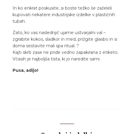
In ko enkrat poskusite, si boste težko še zaželeli
kupovati nekatere industrijske izdelke v plastičnih
tubah.
Zato, ko vas naslednjič ujame ustvarjalni val –
zgrabite kokos, sladkor in med, prižgite glasbo in si
doma sestavite mali spa ritual. ?
Kajti skrb zase ne pride vedno zapakirana z etiketo.
Včasih je najboljša tista, ki jo naredite sami.
Pusa, adijo!