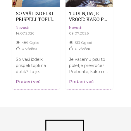
SO VAŠI IZDELKI
TUDI NJIM JE
SUH
PRISPELI TOPLI?
VROČE: KAKO PSU
DE
ES
BREZ SKRBI, TO
POMAGATI
KOŽ
Novosti
Novosti
Novo
JE POVSEM
PREŽIVETI
14.07.2026
09.07.2026
04.0
NORMALNO.
POLETJE BREZ
DRAME
489 Ogledi
313 Ogledi
3
0
Všeček
0
Všeček
So vaši izdelki
Je vašemu psu to
Misl
prispeli topli na
poletje prevroče?
kož
dotik? To je
Preberite, kako mu
samo
normalno in NE
pomagati in mu
Razj
i
Preberi več
Preberi več
Pre
pomeni, da so se
zagotoviti varno
gled
pokvarili! Preberite,
poletje ter prijetne
izve
kaj storiti....
sprehode....
vrniti