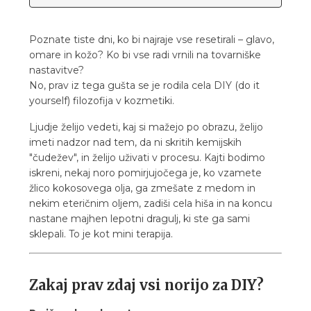
Poznate tiste dni, ko bi najraje vse resetirali – glavo,
omare in kožo? Ko bi vse radi vrnili na tovarniške
nastavitve?
No, prav iz tega gušta se je rodila cela DIY (do it
yourself) filozofija v kozmetiki.
Ljudje želijo vedeti, kaj si mažejo po obrazu, želijo
imeti nadzor nad tem, da ni skritih kemijskih
"čudežev", in želijo uživati v procesu. Kajti bodimo
iskreni, nekaj noro pomirjujočega je, ko vzamete
žlico kokosovega olja, ga zmešate z medom in
nekim eteričnim oljem, zadiši cela hiša in na koncu
nastane majhen lepotni dragulj, ki ste ga sami
sklepali. To je kot mini terapija.
Zakaj prav zdaj vsi norijo za DIY?