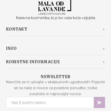
Naravna kozmetika, ki jo bo vaša koža vzljubila
KONTAKT
Kašinski odvojak 20a
10360 Sesvete / Grad Zagreb
INFO
Hrvaška
+385 92 292 9292
info@malaodlavande.com
O nas
KORISTNE INFORMACIJE
Pon. - Pet.: 09h - 15h
Drugi o nas
Dostava
Znižana cena
NEWSLETTER
Pogosta vprašanja
Naročite se in uživajte v ekskluzivnih ugodnostih! Prijavite
Novosti
se na naše e-novice za posebne ponudbe, točke
Pogoji nakupa
Najbolje prodajano
zvestobe in najnovejše novice.
Varnost podatkov
Kontakt
Načini plačila
Zemljevid strani