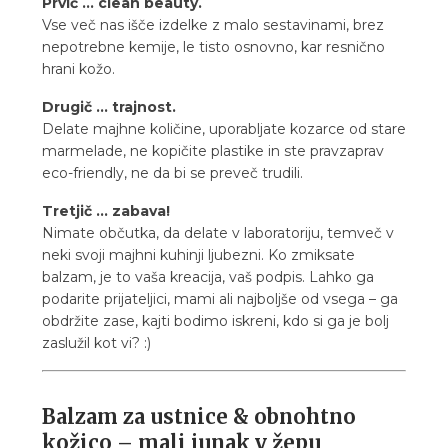
Prvič ... clean beauty.
Vse več nas išče izdelke z malo sestavinami, brez
nepotrebne kemije, le tisto osnovno, kar resnično
hrani kožo.
Drugič ... trajnost.
Delate majhne količine, uporabljate kozarce od stare
marmelade, ne kopičite plastike in ste pravzaprav
eco-friendly, ne da bi se preveč trudili.
Tretjič ... zabava!
Nimate občutka, da delate v laboratoriju, temveč v
neki svoji majhni kuhinji ljubezni. Ko zmiksate
balzam, je to vaša kreacija, vaš podpis. Lahko ga
podarite prijateljici, mami ali najboljše od vsega – ga
obdržite zase, kajti bodimo iskreni, kdo si ga je bolj
zaslužil kot vi? :)
Balzam za ustnice & obnohtno
kožico – mali junak v žepu