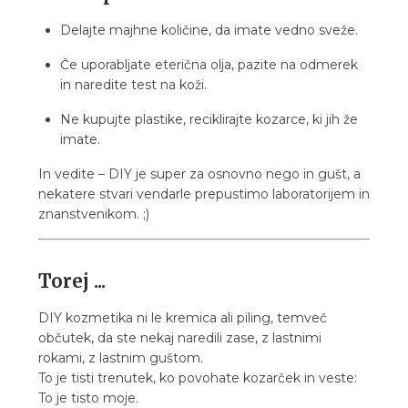
Delajte majhne količine, da imate vedno sveže.
Če uporabljate eterična olja, pazite na odmerek
in naredite test na koži.
Ne kupujte plastike, reciklirajte kozarce, ki jih že
imate.
In vedite – DIY je super za osnovno nego in gušt, a
nekatere stvari vendarle prepustimo laboratorijem in
znanstvenikom. ;)
Torej ...
DIY kozmetika ni le kremica ali piling, temveč
občutek, da ste nekaj naredili zase, z lastnimi
rokami, z lastnim guštom.
To je tisti trenutek, ko povohate kozarček in veste:
To je tisto moje.