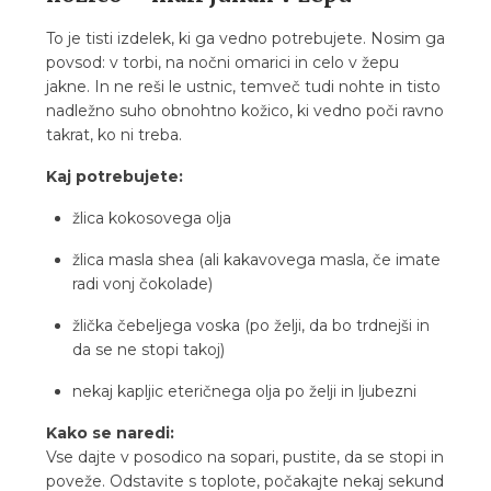
To je tisti izdelek, ki ga vedno potrebujete. Nosim ga
povsod: v torbi, na nočni omarici in celo v žepu
jakne. In ne reši le ustnic, temveč tudi nohte in tisto
nadležno suho obnohtno kožico, ki vedno poči ravno
takrat, ko ni treba.
Kaj potrebujete:
žlica kokosovega olja
žlica masla shea (ali kakavovega masla, če imate
radi vonj čokolade)
žlička čebeljega voska (po želji, da bo trdnejši in
da se ne stopi takoj)
nekaj kapljic eteričnega olja po želji in ljubezni
Kako se naredi:
Vse dajte v posodico na sopari, pustite, da se stopi in
poveže. Odstavite s toplote, počakajte nekaj sekund