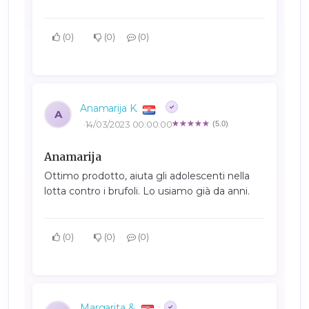
0
0
0
Anamarija K.
A
14/03/2023 00:00:00
(5.0)
Anamarija
Ottimo prodotto, aiuta gli adolescenti nella
lotta contro i brufoli. Lo usiamo già da anni.
0
0
0
Margarita &.