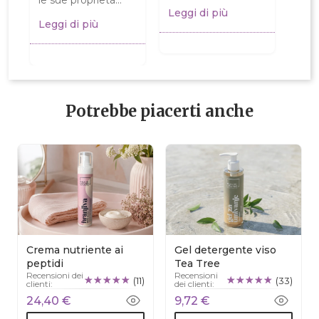
le sue proprietà
prodotti della
Leggi di più
antinfiammatorie,
Collezione albero
Leggi di più
antibatteriche e
del tè nella routine
antifungine, ha
mattutina e...
trovato...
Potrebbe piacerti anche
Crema nutriente ai
Gel detergente viso
peptidi
Tea Tree
Recensioni dei
Recensioni
(11)
(33)
clienti:
dei clienti:
24,40 €
9,72 €