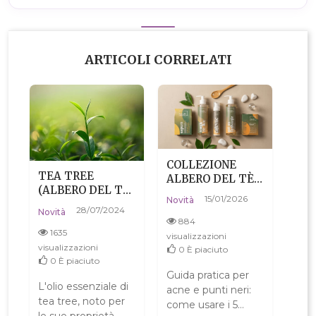
ARTICOLI CORRELATI
COLLEZIONE
TEA TREE
ALBERO DEL TÈ
(ALBERO DEL TÈ)
PER LA PELLE
15/01/2026
Novità
- UTILE DA
PROBLEMATICA -
28/07/2024
Novità
SAPERE
ROUTINE
884
1635
NATURALE PER
visualizzazioni
visualizzazioni
UNA PELLE
0
È piaciuto
0
È piaciuto
PULITA SENZA
Guida pratica per
SECCARLA
L'olio essenziale di
acne e punti neri:
tea tree, noto per
come usare i 5