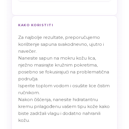
KAKO KORISTITI
Za najbolje rezultate, preporučujemo
korištenje sapuna svakodnevno, ujutro i
navečer.
Nanesite sapun na mokru kožu lica,
nježno masirajte kružnim pokretima,
posebno se fokusirajući na problematična
područja.
Isperite toplom vodom i osušite lice čistim
ručnikom.
Nakon čišćenja, nanesite hidratantnu
kremu prilagođenu vašem tipu kože kako
biste zadržali vlagu i dodatno nahranili
kožu.