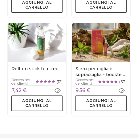
AGGIUNGI AL
AGGIUNGI AL
CARRELLO
CARRELLO
Roll-on stick tea tree
Siero per ciglia e
sopracciglia - booster
Recensioni
Recensioni
naturale
(12)
(33)
dei clienti:
dei clienti:
7,42 €
9,56 €
AGGIUNGI AL
AGGIUNGI AL
CARRELLO
CARRELLO