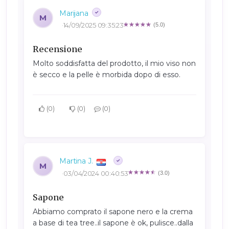
Marijana
M
14/09/2025 09:35:23
(5.0)
Recensione
Molto soddisfatta del prodotto, il mio viso non
è secco e la pelle è morbida dopo di esso.
0
0
0
Martina J.
M
03/04/2024 00:40:53
(3.0)
Sapone
Abbiamo comprato il sapone nero e la crema
a base di tea tree..il sapone è ok, pulisce..dalla