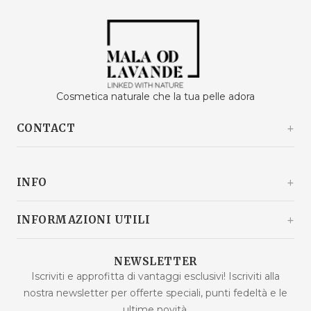
Cosmetica naturale che la tua pelle adora
CONTACT
Kašinski odvojak 20a
10360 Sesvete / Grad Zagreb
INFO
Croazia
+385 92 292 9292
info@malaodlavande.com
Chi siamo
INFORMAZIONI UTILI
Lun - Ven: 9:00 - 15:00
Parlano di noi
Spedizione
Prodotti in saldo
NEWSLETTER
Domande frequenti
Iscriviti e approfitta di vantaggi esclusivi! Iscriviti alla
Nuovi prodotti
nostra newsletter per offerte speciali, punti fedeltà e le
Termini di acquisto
Prodotti più venduti
ultime novità.