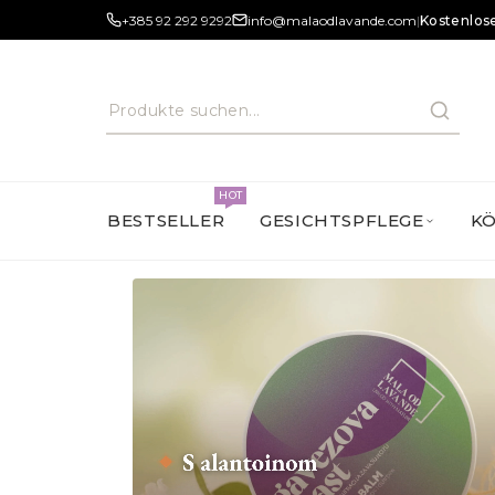
+385 92 292 9292
info@malaodlavande.com
|
Kostenlose
HOT
BESTSELLER
GESICHTSPFLEGE
K