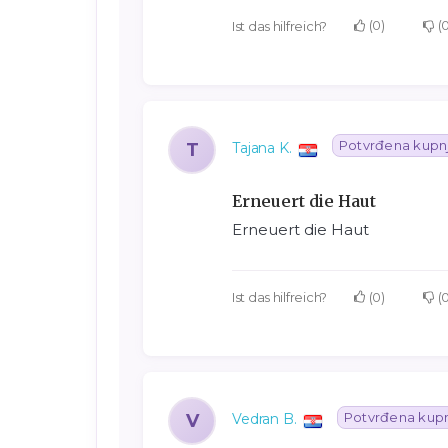
0
Ist das hilfreich?
Potvrđena kupn
T
Tajana K.
Erneuert die Haut
Erneuert die Haut
0
Ist das hilfreich?
Potvrđena kup
V
Vedran B.