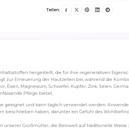
Teilen:
haltsstoffen hergestellt, die für ihre regenerativen Eigensc
ägt zur Erneuerung der Hautzellen bei, während die Kombi
hor, Eisen, Magnesium, Schwefel, Kupfer, Zink, Selen, Ger
umfassende Pflege bietet.
lege geeignet und kann täglich verwendet werden. Anwende
gen beschrieben haben, darunter ein Gefühl des Wohlbefi
ten unserer Großmütter, die Beinwell auf traditionelle Wei