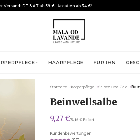
r Versand: DE & AT ab 59 € · Kroatien ab 34 €!
ÖRPERPFLEGE
HAARPFLEGE
FÜR IHN
GESC
Startseite
Körperpflege
Salben und Gele
Bei
Beinwellsalbe
9,27 €
74,16 € Po litri
Kundenbewertungen:
(83)