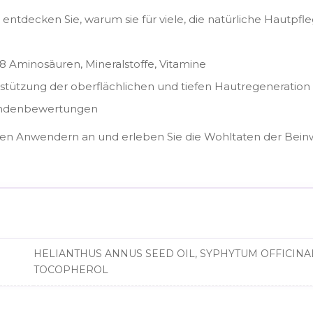
 entdecken Sie, warum sie für viele, die natürliche Hautpf
, 18 Aminosäuren, Mineralstoffe, Vitamine
rstützung der oberflächlichen und tiefen Hautregeneration
Kundenbewertungen
enen Anwendern an und erleben Sie die Wohltaten der Beinwe
HELIANTHUS ANNUS SEED OIL, SYPHYTUM OFFICINAL
TOCOPHEROL