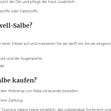
hützt die Öle und pflegt die Haut zusätzlich.
toffe oder Farbstoffe.
ell-Salbe?
einer Erbse) auf und massieren Sie sie sanft ein, bis sie eingezo
te und die Augenpartie.
de.
lbe kaufen?
r den Webshop von Mala od lavande bestellen.
chere Zahlung.
r Tvornica zdrave hrane erhältlich, das vollständige Sortiment u