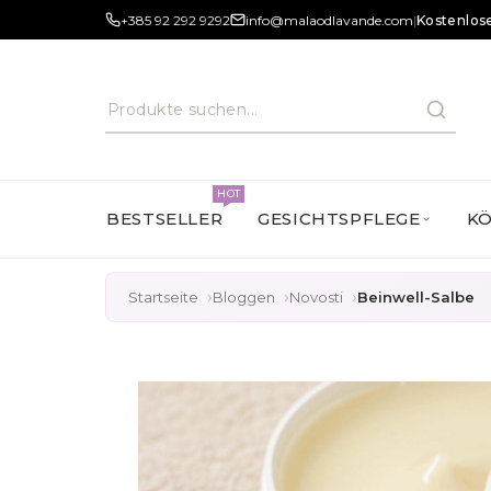
+385 92 292 9292
info@malaodlavande.com
|
Kostenlose
HOT
BESTSELLER
GESICHTSPFLEGE
K
Startseite
Bloggen
Novosti
Beinwell-Salbe