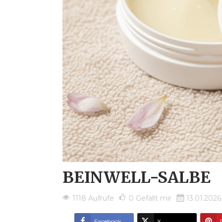
BEINWELL-SALBE
1118 Aufrufe
0
Gefällt mir
13.01.2026
Facebook
X