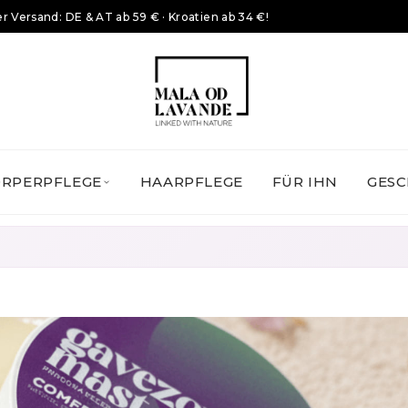
r Versand: DE & AT ab 59 € · Kroatien ab 34 €!
ÖRPERPFLEGE
HAARPFLEGE
FÜR IHN
GESC