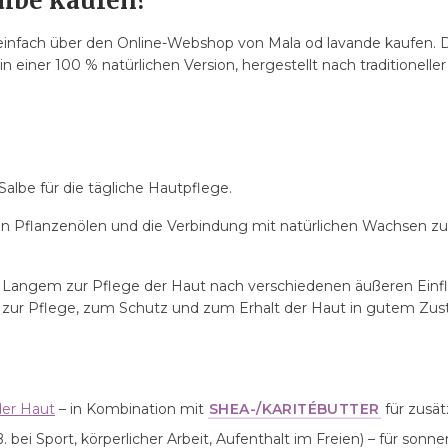
lbe kaufen?
infach über den Online-Webshop von Mala od lavande kaufen. D
einer 100 % natürlichen Version, hergestellt nach traditioneller
zeit verwendet werden?
Salbe für die tägliche Hautpflege.
n?
 Produkten?
 in Pflanzenölen und die Verbindung mit natürlichen Wachsen zu
seit Langem zur Pflege der Haut nach verschiedenen äußeren Ei
– zur Pflege, zum Schutz und zum Erhalt der Haut in gutem Zus
der Haut
– in Kombination mit
SHEA-/KARITÉBUTTER
für zusät
B. bei Sport, körperlicher Arbeit, Aufenthalt im Freien) – für so