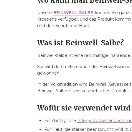
Wo kann man Beinwell-Sa
8.6. Vedran B.
9. FAQ – Häufige Fragen
Unsere
BEINWELL-SALBE
können Sie ganz e
9.1. Wie viel kostet die Beinwell-Salbe?
Kroatiens verfügbar, und das Produkt kommt in 
und den Schutz der Haut.
9.2. Wie lange reicht eine Packung?
9.3. Haltbarkeit?
Was ist Beinwell-Salbe?
9.4. Ist sie für Kinder sicher?
9.5. Darf sie in der Schwangerschaft/Still
Beinwell-Salbe ist eine reichhaltige, nährende 
9.6. Kann sie im Gesicht verwendet werde
9.7. Wie kombiniert man sie mit anderen
Sie wird durch Mazeration der Beinwellwurzel
9.8. Wie bewahrt man die Salbe auf?
gewonnen.
In der Volkstradition wird Beinwell (Gavez) 
Beinwell-Salbe ist ein kosmetisches Produkt 
Wofür sie verwendet wird
Für die tägliche
Pflege trockener und mü
Für Haut, die stärker beansprucht wird (z. 