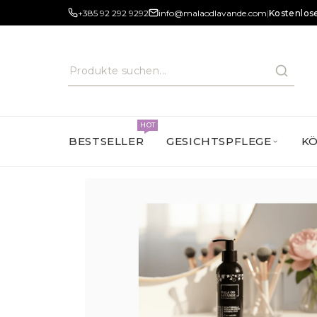
+385 92 292 9292
info@malaodlavande.com
|
Kostenlose
HOT
BESTSELLER
GESICHTSPFLEGE
K