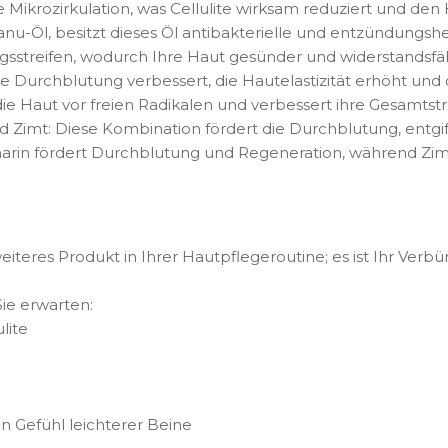
Mikrozirkulation, was Cellulite wirksam reduziert und den 
anu-Öl, besitzt dieses Öl antibakterielle und entzündungs
streifen, wodurch Ihre Haut gesünder und widerstandsfäh
 die Durchblutung verbessert, die Hautelastizität erhöht und 
die Haut vor freien Radikalen und verbessert ihre Gesamtstr
 Zimt: Diese Kombination fördert die Durchblutung, entgi
arin fördert Durchblutung und Regeneration, während Zimt 
 weiteres Produkt in Ihrer Hautpflegeroutine; es ist Ihr Ver
e erwarten:
lite
n Gefühl leichterer Beine