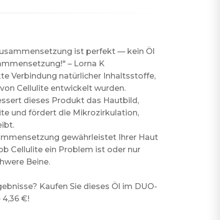
 Zusammensetzung ist perfekt — kein Öl
sammensetzung!" – Lorna K
kte Verbindung natürlicher Inhaltsstoffe,
on Cellulite entwickelt wurden.
sert dieses Produkt das Hautbild,
ite und fördert die Mikrozirkulation,
ibt.
ammensetzung gewährleistet Ihrer Haut
b Cellulite ein Problem ist oder nur
hwere Beine.
Ergebnisse? Kaufen Sie dieses Öl im DUO-
 4,36 €!
]