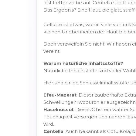
löst Fettgewebe auf, Centella strafft und
Das Ergebnis? Eine Haut, die glatt, straf
Cellulite ist etwas, womit viele von un
kleinen Unebenheiten der Haut bleiben
Doch verzweifeln Sie nicht! Wir haben ei
vereint.
Warum natürliche Inhaltsstoffe?
Natürliche Inhaltsstoffe sind voller Woh
Hier sind einige Schlüsselinhaltsstoffe u
Efeu-Mazerat
: Dieser zauberhafte Extr
Schwellungen, wodurch er ausgezeichnet 
Haselnussöl
: Dieses Öl ist ein wahrer S
Feuchtigkeit versorgen und nähren. Es v
wird.
Centella
: Auch bekannt als Gotu Kola, 