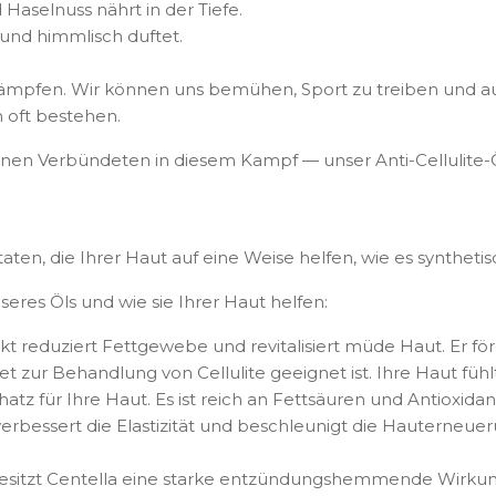
 Haselnuss nährt in der Tiefe.
f und himmlisch duftet.
s kämpfen. Wir können uns bemühen, Sport zu treiben und a
 oft bestehen.
nen Verbündeten in diesem Kampf — unser Anti-Cellulite-Öl,
ltaten, die Ihrer Haut auf eine Weise helfen, wie es synthet
nseres Öls und wie sie Ihrer Haut helfen:
akt reduziert Fettgewebe und revitalisiert müde Haut. Er f
zur Behandlung von Cellulite geeignet ist. Ihre Haut fühlt 
chatz für Ihre Haut. Es ist reich an Fettsäuren und Antioxida
erbessert die Elastizität und beschleunigt die Hauterneueru
besitzt Centella eine starke entzündungshemmende Wirkung.