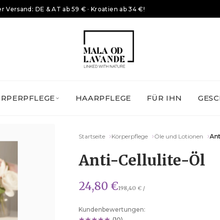
r Versand: DE & AT ab 59 € · Kroatien ab 34 €!
ÖRPERPFLEGE
HAARPFLEGE
FÜR IHN
GESC
Startseite
Körperpflege
Öle und Lotionen
Ant
Anti-Cellulite-Öl
24,80 €
198,40 € /
Kundenbewertungen:
(10)