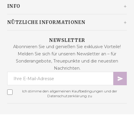
10360 Sesvete / Grad Zagreb
INFO
Kroatien
+385 92 292 9292
info@malaodlavande.com
Über uns
NÜTZLICHE INFORMATIONEN
Mo. - Fr.: 09 - 15 Uhr
Pressestimmen
Lieferung
Produkte im Angebot
NEWSLETTER
Häufig gestellte Fragen
Abonnieren Sie und genießen Sie exklusive Vorteile!
Neue Produkte
Melden Sie sich für unseren Newsletter an – für
Kaufbedingungen
Bestseller
Sonderangebote, Treuepunkte und die neuesten
Datensicherheit
Kontakt
Nachrichten.
Zahlungsarten
Sitemap
Cookies – Erklärung
Online-Streitbeilegung
Ich stimme den allgemeinen Kaufbedingungen und der
Treueprogramm
Datenschutzerklärung zu
Vertragswiderruf
Copyright © 2026 Mala od lavande. Alle Rechte vorbehalten.