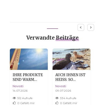
Verwandte
Beiträge
IHRE PRODUKTE
AUCH IHNEN IST
TRO
N
SIND WARM
HEISS: SO H
DE
ANGEKOMMEN?
ILFST DU D
HAU
Novosti
Novosti
Novo
KEINE SORGE,
EINEM HUND, D
DA
14.07.2026
09.07.2026
04.0
DAS IST VÖLLIG
EN SOMMER O
NORMAL.
HNE DRAMA ZU Ü
512 Aufrufe
334 Aufrufe
4
BERSTEHEN
0
Gefällt mir
0
Gefällt mir