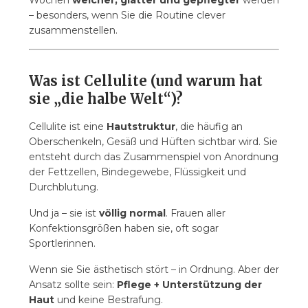
Wochen
weicher, glatter und gepflegter
werden
Cellulite?
– besonders, wenn Sie die Routine clever
6.6. 6) Wann ist die beste Zeit für die
zusammenstellen.
Behandlung – morgens oder abends?
6.7. 7) Hilft nur Creme/Öl ohne die anderen
Schritte?
Was ist Cellulite (und warum hat
6.8. 8) Können auch Männer Cellulite haben?
sie „die halbe Welt“)?
7. Und zum Schluss …
Cellulite ist eine
Hautstruktur
, die häufig an
Oberschenkeln, Gesäß und Hüften sichtbar wird. Sie
entsteht durch das Zusammenspiel von Anordnung
der Fettzellen, Bindegewebe, Flüssigkeit und
Durchblutung.
Und ja – sie ist
völlig normal
. Frauen aller
Konfektionsgrößen haben sie, oft sogar
Sportlerinnen.
Wenn sie Sie ästhetisch stört – in Ordnung. Aber der
Ansatz sollte sein:
Pflege + Unterstützung der
Haut
und keine Bestrafung.