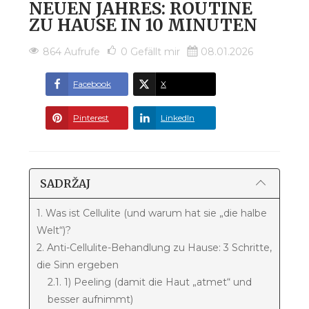
NEUEN JAHRES: ROUTINE
ZU HAUSE IN 10 MINUTEN
864 Aufrufe
0
Gefällt mir
08.01.2026
Facebook
X
Pinterest
LinkedIn
SADRŽAJ
1. Was ist Cellulite (und warum hat sie „die halbe
Welt“)?
2. Anti-Cellulite-Behandlung zu Hause: 3 Schritte,
die Sinn ergeben
2.1. 1) Peeling (damit die Haut „atmet“ und
besser aufnimmt)