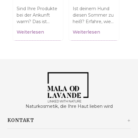
ür
Sind Ihre Produkte
Ist deinem Hund
Denk
n
bei der Ankunft
diesen Sommer zu
tro
warm? Das ist
heiß? Erfahre, wie
Viel
normal und
du ihm helfen
dehy
Weiterlesen
Weiterlesen
Wei
bedeutet NICHT,
kannst! Tipps für
die 
dass sie beschädigt
sichere
Dil
.
sind! Erfahren Sie,...
Spaziergänge und
erfa
einen...
Naturkosmetik, die Ihre Haut lieben wird
KONTAKT
Kašinski odvojak 20a