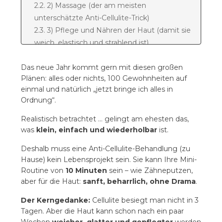
2.2. 2) Massage (der am meisten
unterschätzte Anti-Cellulite-Trick)
2.3. 3) Pflege und Nähren der Haut (damit sie
weich, elastisch und strahlend ist)
3. Mini-Spa-Protokoll für zu Hause: 10 Minuten
Das neue Jahr kommt gern mit diesen großen
3.1. Unter der Dusche (2–3× pro Woche)
Plänen: alles oder nichts, 100 Gewohnheiten auf
3.2. Nach dem Duschen (jeden Tag)
einmal und natürlich „jetzt bringe ich alles in
4. Die häufigsten Fehler
Ordnung“.
5. 28-Tage-Plan: „Neues Jahr, neue Gewohnheit“
5.1. Wochenrhythmus (4 Mal wiederholen)
Realistisch betrachtet … gelingt am ehesten das,
6. FAQ – die häufigsten Fragen
was
klein, einfach und wiederholbar
ist.
6.1. 1) Wie schnell sind Ergebnisse sichtbar?
Deshalb muss eine Anti-Cellulite-Behandlung (zu
6.2. 2) Muss ich das Peeling jeden Tag
Hause) kein Lebensprojekt sein. Sie kann Ihre Mini-
machen?
Routine von
10 Minuten
sein – wie Zähneputzen,
6.3. 3) Ist die Massage Pflicht?
aber für die Haut:
sanft, beharrlich, ohne Drama
.
6.4. 4) Kann eine Massage den Zustand
Der Kerngedanke:
Cellulite besiegt man nicht in 3
verschlimmern?
Tagen. Aber die Haut kann schon nach ein paar
6.5. 5) Haben auch schlanke Personen