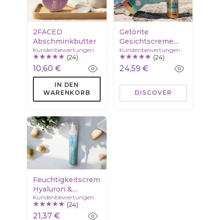
2FACED
Getönte
Abschminkbutter
Gesichtscreme
Kundenbewertungen:
Kundenbewertungen:
SPF30
(24)
(24)
10,60 €
24,59 €
IN DEN
WARENKORB
DISCOVER
Feuchtigkeitscreme
Hyaluron &
Kundenbewertungen:
Squalan
(24)
21,37 €