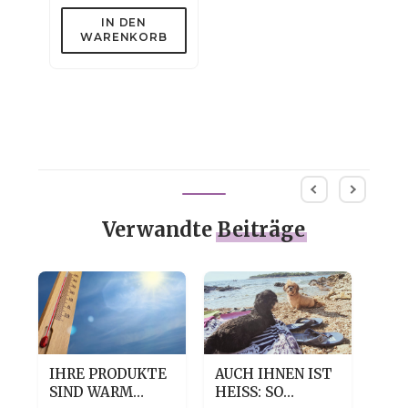
IN DEN
WARENKORB
Verwandte
Beiträge
IHRE PRODUKTE
AUCH IHNEN IST
TRO
N
SIND WARM
HEISS: SO H
DE