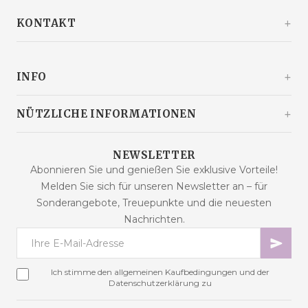
KONTAKT
Kašinski odvojak 20a
10360 Sesvete / Grad Zagreb
INFO
Kroatien
+385 92 292 9292
info@malaodlavande.com
Über uns
NÜTZLICHE INFORMATIONEN
Mo. - Fr.: 09 - 15 Uhr
Pressestimmen
Lieferung
Produkte im Angebot
NEWSLETTER
Häufig gestellte Fragen
Abonnieren Sie und genießen Sie exklusive Vorteile!
Neue Produkte
Melden Sie sich für unseren Newsletter an – für
Kaufbedingungen
Bestseller
Sonderangebote, Treuepunkte und die neuesten
Datensicherheit
Kontakt
Nachrichten.
Zahlungsarten
Sitemap
Cookies – Erklärung
Online-Streitbeilegung
Ich stimme den allgemeinen Kaufbedingungen und der
Treueprogramm
Datenschutzerklärung zu
Vertragswiderruf