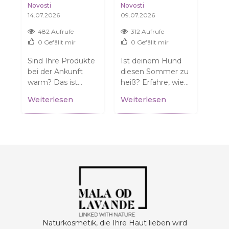
ANGEKOMMEN?
ILFST DU D
HAU
Novosti
Novosti
Novo
KEINE SORGE,
EINEM HUND, D
DA
14.07.2026
09.07.2026
04.0
DAS IST VÖLLIG
EN SOMMER O
NORMAL.
HNE DRAMA ZU Ü
482 Aufrufe
312 Aufrufe
3
BERSTEHEN
0
Gefällt mir
0
Gefällt mir
ür
Sind Ihre Produkte
Ist deinem Hund
Denk
n
bei der Ankunft
diesen Sommer zu
tro
warm? Das ist
heiß? Erfahre, wie
Viel
normal und
du ihm helfen
dehy
Weiterlesen
Weiterlesen
Wei
bedeutet NICHT,
kannst! Tipps für
die 
dass sie beschädigt
sichere
Dil
.
sind! Erfahren Sie,...
Spaziergänge und
erfa
einen...
Naturkosmetik, die Ihre Haut lieben wird