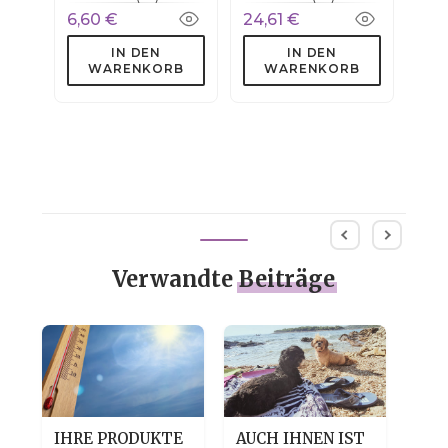
Squalan
6,60 €
24,61 €
IN DEN
IN DEN
WARENKORB
WARENKORB
Verwandte
Beiträge
IHRE PRODUKTE
AUCH IHNEN IST
TRO