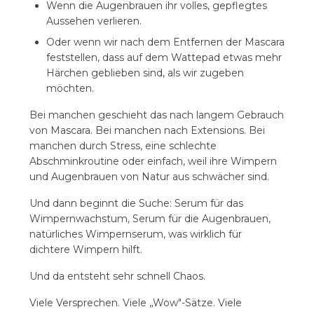
Augenbrauen als Teil der Abendroutine
Wenn die Augenbrauen ihr volles, gepflegtes
Aussehen verlieren.
10. Serum für Wimpern und Augenbrauen Mala
od lavande
Oder wenn wir nach dem Entfernen der Mascara
feststellen, dass auf dem Wattepad etwas mehr
Härchen geblieben sind, als wir zugeben
möchten.
Bei manchen geschieht das nach langem Gebrauch
von Mascara. Bei manchen nach Extensions. Bei
manchen durch Stress, eine schlechte
Abschminkroutine oder einfach, weil ihre Wimpern
und Augenbrauen von Natur aus schwächer sind.
Und dann beginnt die Suche: Serum für das
Wimpernwachstum, Serum für die Augenbrauen,
natürliches Wimpernserum, was wirklich für
dichtere Wimpern hilft.
Und da entsteht sehr schnell Chaos.
Viele Versprechen. Viele „Wow"-Sätze. Viele