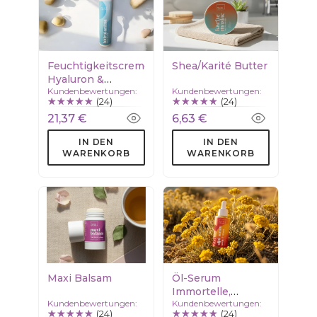
Feuchtigkeitscreme
Shea/Karité Butter
Hyaluron &
Kundenbewertungen:
Kundenbewertungen:
Squalan
(24)
(24)
21,37 €
6,63 €
IN DEN
IN DEN
WARENKORB
WARENKORB
Maxi Balsam
Öl-Serum
Immortelle,
Kundenbewertungen:
Kundenbewertungen:
Ringelblume,
(24)
(24)