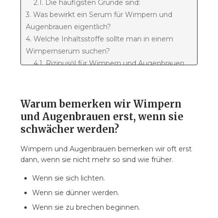
2.1. Die häufigsten Gründe sind:
3. Was bewirkt ein Serum für Wimpern und
Augenbrauen eigentlich?
4. Welche Inhaltsstoffe sollte man in einem
Wimpernserum suchen?
4.1. Rizinusöl für Wimpern und Augenbrauen
4.2. Brennnesselextrakt
4.3. Grüntee-Extrakt
4.4. Vitamin E
Warum bemerken wir Wimpern
5. Wie verwendet man ein Serum für Wimpern
und Augenbrauen erst, wenn sie
und Augenbrauen?
schwächer werden?
5.1. Schritte der Anwendung:
6. Wann sind Ergebnisse sichtbar?
Wimpern und Augenbrauen bemerken wir oft erst
dann, wenn sie nicht mehr so sind wie früher.
7. Für wen ist ein Serum für Wimpern und
Augenbrauen eine gute Wahl?
Wenn sie sich lichten.
8. Wie wählt man ein gutes Serum für Wimpern
Wenn sie dünner werden.
und Augenbrauen?
Wenn sie zu brechen beginnen.
9. Natürliches Serum für Wimpern und