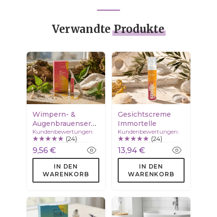
Verwandte
Produkte
Wimpern- &
Gesichtscreme
Augenbrauenserum
Immortelle
Kundenbewertungen:
Kundenbewertungen:
– natürlicher
(24)
(24)
Booster
9,56 €
13,94 €
IN DEN
IN DEN
WARENKORB
WARENKORB