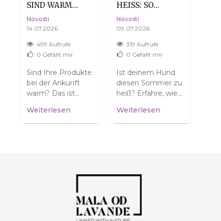
SIND WARM
HEISS: SO H
DE
ANGEKOMMEN?
ILFST DU D
HAU
Novosti
Novosti
Novo
KEINE SORGE,
EINEM HUND, D
DA
14.07.2026
09.07.2026
04.0
DAS IST VÖLLIG
EN SOMMER O
NORMAL.
HNE DRAMA ZU Ü
499 Aufrufe
319 Aufrufe
3
BERSTEHEN
0
Gefällt mir
0
Gefällt mir
Sind Ihre Produkte
Ist deinem Hund
Denk
bei der Ankunft
diesen Sommer zu
tro
warm? Das ist
heiß? Erfahre, wie
Viel
normal und
du ihm helfen
dehy
r
Weiterlesen
Weiterlesen
Wei
bedeutet NICHT,
kannst! Tipps für
die 
dass sie beschädigt
sichere
Dil
sind! Erfahren Sie,...
Spaziergänge und
erfa
einen...