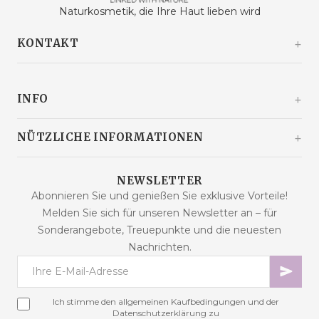
Naturkosmetik, die Ihre Haut lieben wird
KONTAKT
Kašinski odvojak 20a
10360 Sesvete / Grad Zagreb
INFO
Kroatien
+385 92 292 9292
info@malaodlavande.com
Über uns
NÜTZLICHE INFORMATIONEN
Mo. - Fr.: 09 - 15 Uhr
Pressestimmen
Lieferung
Produkte im Angebot
NEWSLETTER
Häufig gestellte Fragen
Abonnieren Sie und genießen Sie exklusive Vorteile!
Neue Produkte
Melden Sie sich für unseren Newsletter an – für
Kaufbedingungen
Bestseller
Sonderangebote, Treuepunkte und die neuesten
Datensicherheit
Kontakt
Nachrichten.
Zahlungsarten
Sitemap
Cookies – Erklärung
Online-Streitbeilegung
Ich stimme den allgemeinen Kaufbedingungen und der
Treueprogramm
Datenschutzerklärung zu