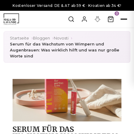
Kostenloser Versand: DE & AT ab 59 € · Kroatien ab 34 €!
0
Startseite
Bloggen
Novosti
Serum für das Wachstum von Wimpern und
Augenbrauen: Was wirklich hilft und was nur große
Worte sind
SERUM FÜR DAS