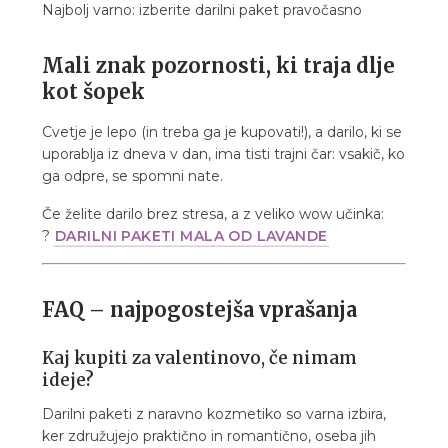
Najbolj varno: izberite darilni paket pravočasno
Mali znak pozornosti, ki traja dlje
kot šopek
Cvetje je lepo (in treba ga je kupovati!), a darilo, ki se
uporablja iz dneva v dan, ima tisti trajni čar: vsakič, ko
ga odpre, se spomni nate.
Če želite darilo brez stresa, a z veliko wow učinka:
?
DARILNI PAKETI MALA OD LAVANDE
FAQ – najpogostejša vprašanja
Kaj kupiti za valentinovo, če nimam
ideje?
Darilni paketi z naravno kozmetiko so varna izbira,
ker združujejo praktično in romantično, oseba jih