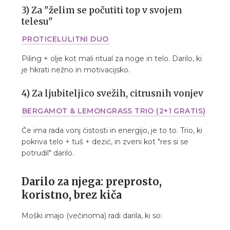
3) Za "želim se počutiti top v svojem
telesu"
PROTICELULITNI DUO
Piling + olje kot mali ritual za noge in telo. Darilo, ki
je hkrati nežno in motivacijsko.
4) Za ljubiteljico svežih, citrusnih vonjev
BERGAMOT & LEMONGRASS TRIO (2+1 GRATIS)
Če ima rada vonj čistosti in energijo, je to to. Trio, ki
pokriva telo + tuš + dezić, in zveni kot "res si se
potrudil" darilo.
Darilo za njega: preprosto,
koristno, brez kiča
Moški imajo (večinoma) radi darila, ki so: