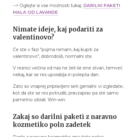
9. Mali znak pozornosti, ki traja dlje kot šopek
--> Oglejte si vse možnosti tukaj:
DARILNI PAKETI
10. FAQ – najpogostejša vprašanja
MALA OD LAVANDE
10.1. Kaj kupiti za valentinovo, če nimam ideje?
10.2. Katero je najboljše darilo za valentinovo
Nimate ideje, kaj podariti za
za njo?
valentinovo?
10.3. Kaj kupiti za valentinovo za njega?
Če ste v fazi "pojma nimam, kaj kupiti za
10.4. Ali je naravna kozmetika dobro darilo za
valentinovo", dobrodošli, normalni ste.
moške?
10.5. Kako zgodaj naročiti darilo za
V resnici večina od nas ne želi še ene stvari, temveč
valentinovo?
nekaj, kar se res uporablja in polepša dan.
10.6. Ali lahko podarim darilno kartico namesto
Zato so vnaprej pripravljeni seti genialni: vi izgledate,
paketa?
kot da ste se res potrudili, pravzaprav pa ste samo
pametno izbrali. Win-win.
Zakaj so darilni paketi z naravno
kozmetiko poln zadetek