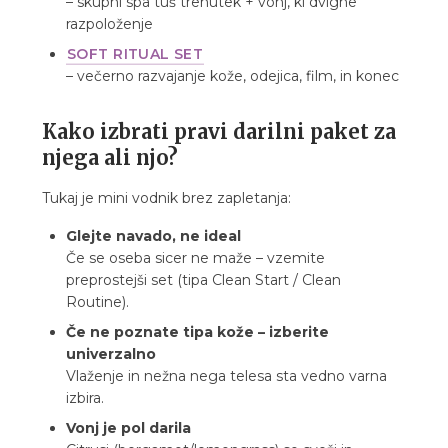
– skupni spa tuš trenutek + vonj, ki dvigne
razpoloženje
SOFT RITUAL SET
– večerno razvajanje kože, odejica, film, in konec
Kako izbrati pravi darilni paket za
njega ali njo?
Tukaj je mini vodnik brez zapletanja:
Glejte navado, ne ideal
Če se oseba sicer ne maže – vzemite
preprostejši set (tipa Clean Start / Clean
Routine).
Če ne poznate tipa kože – izberite
univerzalno
Vlaženje in nežna nega telesa sta vedno varna
izbira.
Vonj je pol darila