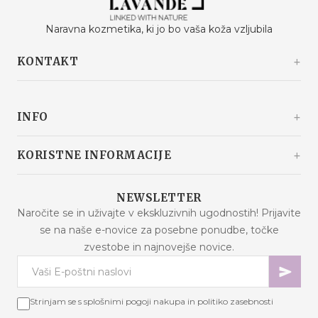
Naravna kozmetika, ki jo bo vaša koža vzljubila
KONTAKT
Kašinski odvojak 20a
10360 Sesvete / Grad Zagreb
INFO
Hrvaška
+385 92 292 9292
info@malaodlavande.com
O nas
KORISTNE INFORMACIJE
Pon. - Pet.: 09h - 15h
Drugi o nas
Dostava
Znižana cena
NEWSLETTER
Pogosta vprašanja
Naročite se in uživajte v ekskluzivnih ugodnostih! Prijavite
Novosti
se na naše e-novice za posebne ponudbe, točke
Pogoji nakupa
Najbolje prodajano
zvestobe in najnovejše novice.
Varnost podatkov
Kontakt
Načini plačila
Zemljevid strani
Piškotki – razlaga
Strinjam se s splošnimi pogoji nakupa in politiko zasebnosti
Spletno reševanje sporov