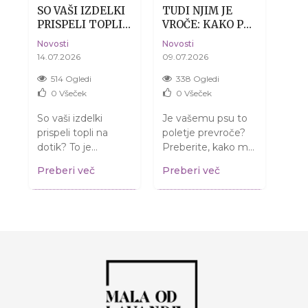
SO VAŠI IZDELKI
TUDI NJIM JE
SUH
PRISPELI TOPLI?
VROČE: KAKO PSU
DE
ES
BREZ SKRBI, TO
POMAGATI
KOŽ
Novosti
Novosti
Novo
JE POVSEM
PREŽIVETI
14.07.2026
09.07.2026
04.0
NORMALNO.
POLETJE BREZ
DRAME
514 Ogledi
338 Ogledi
4
0
Všeček
0
Všeček
So vaši izdelki
Je vašemu psu to
Misl
prispeli topli na
poletje prevroče?
kož
dotik? To je
Preberite, kako mu
samo
normalno in NE
pomagati in mu
Razj
i
Preberi več
Preberi več
Pre
pomeni, da so se
zagotoviti varno
gled
pokvarili! Preberite,
poletje ter prijetne
izve
kaj storiti....
sprehode....
vrniti