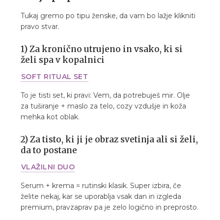
Tukaj gremo po tipu ženske, da vam bo lažje klikniti
pravo stvar.
1) Za kronično utrujeno in vsako, ki si
želi spa v kopalnici
SOFT RITUAL SET
To je tisti set, ki pravi: Vem, da potrebuješ mir. Olje
za tuširanje + maslo za telo, cozy vzdušje in koža
mehka kot oblak.
2) Za tisto, ki ji je obraz svetinja ali si želi,
da to postane
VLAŽILNI DUO
Serum + krema = rutinski klasik. Super izbira, če
želite nekaj, kar se uporablja vsak dan in izgleda
premium, pravzaprav pa je zelo logično in preprosto.