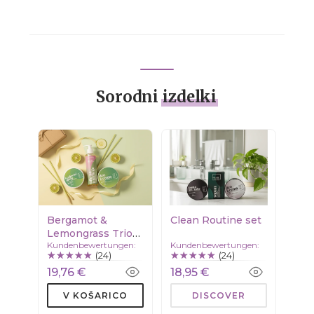
Sorodni
izdelki
Bergamot &
Clean Routine set
Lemongrass Trio
Kundenbewertungen:
Kundenbewertungen:
2+1GRATIS
(24)
(24)
19,76 €
18,95 €
V KOŠARICO
DISCOVER