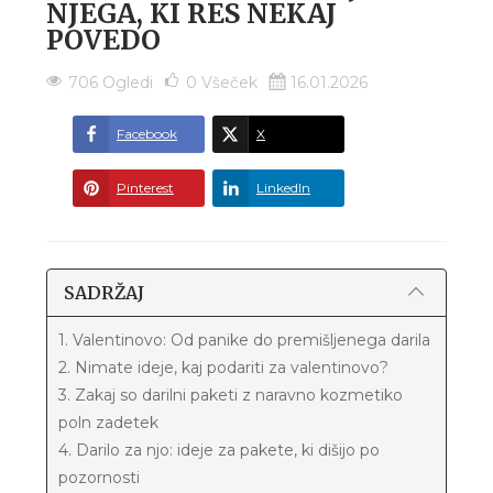
NJEGA, KI RES NEKAJ
POVEDO
706 Ogledi
0
Všeček
16.01.2026
Facebook
X
Pinterest
LinkedIn
SADRŽAJ
1. Valentinovo: Od panike do premišljenega darila
2. Nimate ideje, kaj podariti za valentinovo?
3. Zakaj so darilni paketi z naravno kozmetiko
poln zadetek
4. Darilo za njo: ideje za pakete, ki dišijo po
pozornosti