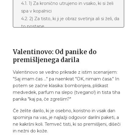
4.1. 1) Za kronično utrujeno in vsako, ki si želi
spa v kopalnici
4.2. 2) Za tisto, ki ji je obraz svetinja ali si želi, da
to postane
4.3. 3) Za "želim se počutiti top v svojem
telesu"
4.4. 4) Za ljubiteljico svežih, citrusnih vonjev
Valentinovo: Od panike do
5. Darilo za njega: preprosto, koristno, brez kiča
premišljenega darila
5.1. 1) Vse, kar potrebujem za clean start
Valentinovo se vedno prikrade z istim scenarijem:
5.2. 2) Za tipa, ki ima rad minimalizem, a želi biti
"Saj imam čas …" pa naenkrat "OK, nimam časa." In
svež cel dan
potem se začne klasika: bombonjera, pliškast
5.3. 3) Za aktivnega, športnega ali vedno v
medvedek, parfum na slepo (tvegano!) in tista tiha
pogonu
panika "kaj pa, če zgrešim?"
6. Darilni paket "za naju dva", kadar se obdarujeta
skupaj
Če želite darilo, ki je osebno, koristno in vsak dan
spominja na vas, je najlažji odgovor darilni paketi, a
6.1. Top možnosti:
ne kakršni koli. Temveč tisti, ki so premišljeni, dišeči
7. Kako izbrati pravi darilni paket za njega ali njo?
in nežni do kože.
8. Kdaj je idealno naročiti darilo za valentinovo?