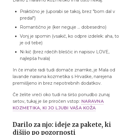
Darilo z naravno kozmetiko ima tisto nekaj:
Praktično je (uporabi se takoj, brez "bom dal v
predal")
Romantično je (ker neguje ... dobesedno)
Vonj je spomin (vsakič, ko odpre izdelek: aha, to
je od tebe)
Ni kič (brez rdečih bleščic in napisov LOVE,
najlepša hvala)
In če imate radi tudi domače znamke, je Mala od
lavande naravna kozmetika s Hrvaške, narejena
premišljeno in brez nepotrebnih dodatkov.
Če želite vreči oko tudi na širšo ponudbo zunaj
setov, tukaj je še priročen vstop:
NARAVNA
KOZMETIKA, KI JO LJUBI VAŠA KOŽA
Darilo za njo: ideje za pakete, ki
dišijo po pozornosti