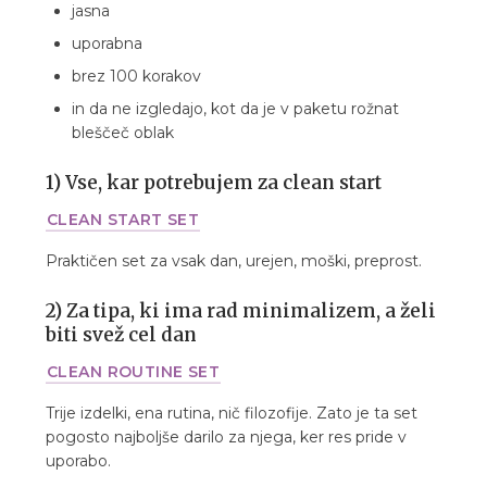
jasna
uporabna
brez 100 korakov
in da ne izgledajo, kot da je v paketu rožnat
bleščeč oblak
1) Vse, kar potrebujem za clean start
CLEAN START SET
Praktičen set za vsak dan, urejen, moški, preprost.
2) Za tipa, ki ima rad minimalizem, a želi
biti svež cel dan
CLEAN ROUTINE SET
Trije izdelki, ena rutina, nič filozofije. Zato je ta set
pogosto najboljše darilo za njega, ker res pride v
uporabo.