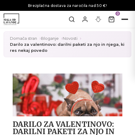
Brezplačna dostava za naročila nad 50 €!
0
Domača stran
Bloganje
Novosti
Darilo za valentinovo: darilni paketi za njo in njega, ki
res nekaj povedo
DARILO ZA VALENTINOVO:
DARILNI PAKETI ZA NJO IN