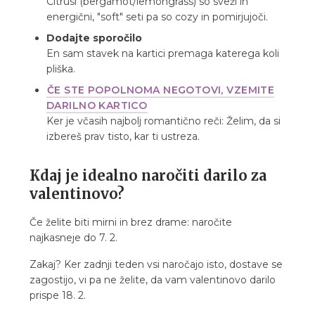
Citrusi (bergamot/lemongrass) so sveži in
energični, "soft" seti pa so cozy in pomirjujoči.
Dodajte sporočilo
En sam stavek na kartici premaga katerega koli
pliška.
ČE STE POPOLNOMA NEGOTOVI, VZEMITE
DARILNO KARTICO
Ker je včasih najbolj romantično reči: Želim, da si
izbereš prav tisto, kar ti ustreza.
Kdaj je idealno naročiti darilo za
valentinovo?
Če želite biti mirni in brez drame: naročite
najkasneje do 7. 2.
Zakaj? Ker zadnji teden vsi naročajo isto, dostave se
zagostijo, vi pa ne želite, da vam valentinovo darilo
prispe 18. 2.