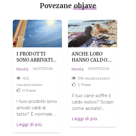
Povezane
objave
I PRODOTTI
ANCHE LORO
PEL
SONO ARRIVATI
HANNO CALDO:
DIS
CALDI? NIENTE
COME AIUTARE
NON
14/07/2026
09/07/2026
Novi
Novità
Novità
PAURA, È DEL
IL TUO CANE A
CO
04/0
TUTTO
SOPRAVVIVERE
492
316 visualizzazioni
A
NORMALE.
ALL'ESTATE
3
visualizzazioni
0
Piace
SENZA DRAMMI
0
Piace
visua
Il tuo cane soffre il
o
I tuoi prodotti sono
caldo estivo? Scopri
Pens
 e
arrivati caldi al
come aiutarlo!
pell
i
tatto? È normale e
Consigli pratici per
Leggi di più
è so
NON significa che
garantire al tuo
Leggi di più
Chia
siano rovinati!
amico a quattro
Legg
sull
Scopri cosa fare.
zampe...