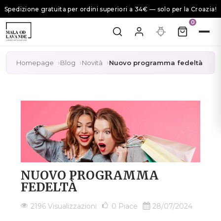
Spedizione gratuita per ordini superiori a 34€ — solo per la Croazia!
0
Homepage
Blog
Novità
Nuovo programma fedeltà
NUOVO PROGRAMMA
FEDELTÀ
2196 Visualizzazioni
0
Piace
28/07/2024