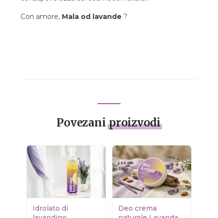
Con amore,
Mala od lavande
?
Povezani
proizvodi
Idrolato di
Deo crema
lavandino
naturale Lavanda /