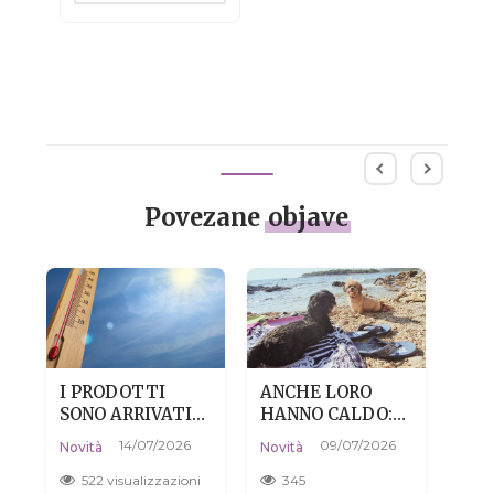
Povezane
objave
I PRODOTTI
ANCHE LORO
PEL
SONO ARRIVATI
HANNO CALDO:
DIS
CALDI? NIENTE
COME AIUTARE
NON
14/07/2026
09/07/2026
Novi
Novità
Novità
PAURA, È DEL
IL TUO CANE A
CO
04/0
TUTTO
SOPRAVVIVERE
522 visualizzazioni
345