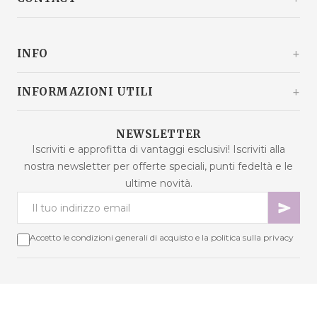
Kašinski odvojak 20a
10360 Sesvete / Grad Zagreb
INFO
Croazia
+385 92 292 9292
info@malaodlavande.com
Chi siamo
INFORMAZIONI UTILI
Lun - Ven: 9:00 - 15:00
Parlano di noi
Spedizione
Prodotti in saldo
NEWSLETTER
Domande frequenti
Iscriviti e approfitta di vantaggi esclusivi! Iscriviti alla
Nuovi prodotti
nostra newsletter per offerte speciali, punti fedeltà e le
Termini di acquisto
Prodotti più venduti
ultime novità.
Sicurezza dei dati
Contattaci
Metodi di pagamento
Mappa del sito
Cookie - spiegazione
Accetto le condizioni generali di acquisto e la politica sulla privacy
Risoluzione delle controversie
Punti fedeltà
Diritto di recesso
Copyright © 2026 Mala od lavande. Tutti i diritti riservati.