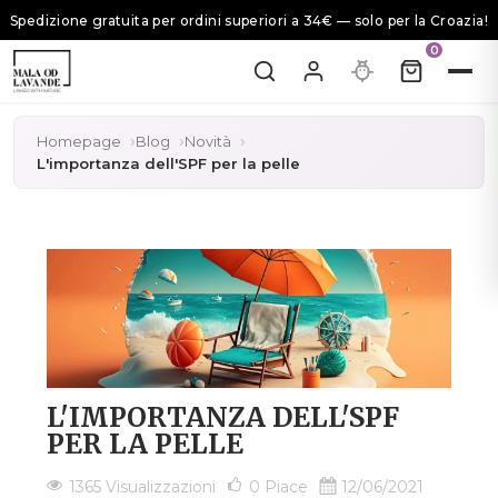
Spedizione gratuita per ordini superiori a 34€ — solo per la Croazia!
0
Homepage
Blog
Novità
L'importanza dell'SPF per la pelle
L'IMPORTANZA DELL'SPF
PER LA PELLE
1365 Visualizzazioni
0
Piace
12/06/2021