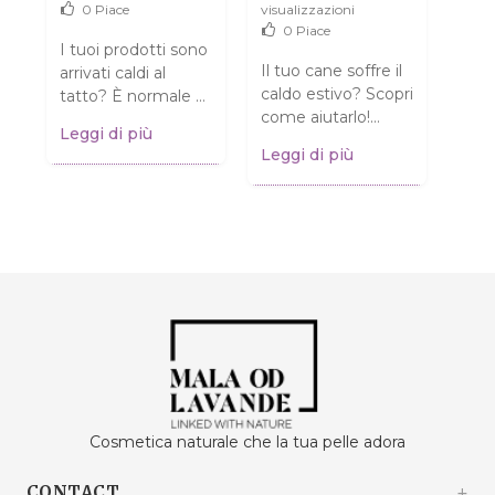
A
NORMALE.
ALL'ESTATE
4
0
Piace
visualizzazioni
SENZA DRAMMI
0
Piace
visua
I tuoi prodotti sono
o
Il tuo cane soffre il
arrivati caldi al
Pens
 e
caldo estivo? Scopri
tatto? È normale e
pell
i
come aiutarlo!
NON significa che
Leggi di più
è so
Consigli pratici per
siano rovinati!
Leggi di più
Chia
garantire al tuo
Scopri cosa fare.
Legg
sull
amico a quattro
Clicca...
come
zampe...
alla..
Cosmetica naturale che la tua pelle adora
CONTACT