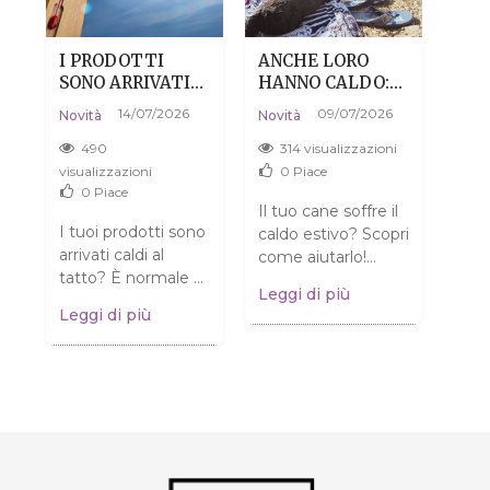
I PRODOTTI
ANCHE LORO
PEL
SONO ARRIVATI
HANNO CALDO:
DIS
CALDI? NIENTE
COME AIUTARE
NON
14/07/2026
09/07/2026
Novi
Novità
Novità
PAURA, È DEL
IL TUO CANE A
CO
04/0
TUTTO
SOPRAVVIVERE
490
314 visualizzazioni
A
NORMALE.
ALL'ESTATE
3
visualizzazioni
0
Piace
SENZA DRAMMI
0
Piace
visua
Il tuo cane soffre il
o
I tuoi prodotti sono
caldo estivo? Scopri
Pens
 e
arrivati caldi al
come aiutarlo!
pell
i
tatto? È normale e
Consigli pratici per
Leggi di più
è so
NON significa che
garantire al tuo
Leggi di più
Chia
siano rovinati!
amico a quattro
Legg
sull
Scopri cosa fare.
zampe...
come
Clicca...
alla..