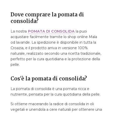
8.3. Meri P.
8.4. Martina K.
Dove comprare la pomata di
8.5. Ozren P.
consolida?
8.6. Vedran B.
La nostra
9. FAQ – domande frequenti
POMATA DI CONSOLIDA
la puoi
acquistare facilmente tramite lo shop online Mala
9.1. Quanto costa la pomata di consolida?
od lavande. La spedizione è disponibile in tutta la
9.2. Quanto dura una confezione?
Croazia, e il prodotto arriva in versione 100%
9.3. Scadenza?
naturale, realizzato secondo una ricetta tradizionale,
9.4. È sicura per i bambini?
perfetto per la cura quotidiana e la protezione della
9.5. Si può usare in gravidanza/allattamento?
pelle.
9.6. Si può usare sul viso?
9.7. Come combinarla con altri prodotti?
Cos'è la pomata di consolida?
9.8. Come conservare la pomata?
La pomata di consolida è una pomata ricca e
nutriente, pensata per la cura quotidiana della pelle.
Si ottiene macerando la radice di consolida in oli
vegetali e unendola a cere naturali per ottenere una