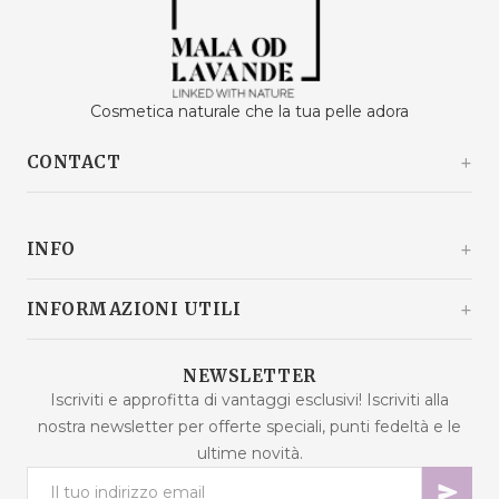
Cosmetica naturale che la tua pelle adora
CONTACT
Kašinski odvojak 20a
10360 Sesvete / Grad Zagreb
INFO
Croazia
+385 92 292 9292
info@malaodlavande.com
Chi siamo
INFORMAZIONI UTILI
Lun - Ven: 9:00 - 15:00
Parlano di noi
Spedizione
Prodotti in saldo
NEWSLETTER
Domande frequenti
Iscriviti e approfitta di vantaggi esclusivi! Iscriviti alla
Nuovi prodotti
nostra newsletter per offerte speciali, punti fedeltà e le
Termini di acquisto
Prodotti più venduti
ultime novità.
Sicurezza dei dati
Contattaci