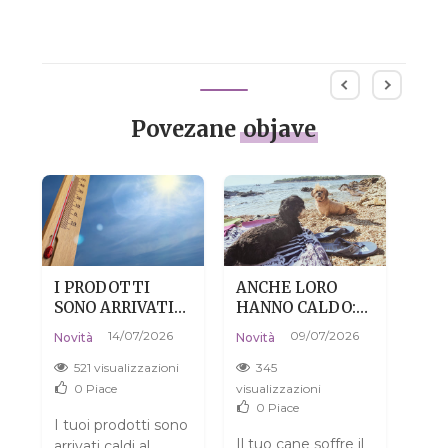
Povezane
objave
I PRODOTTI
ANCHE LORO
PEL
SONO ARRIVATI
HANNO CALDO:
DIS
CALDI? NIENTE
COME AIUTARE
NON
14/07/2026
09/07/2026
Novi
Novità
Novità
PAURA, È DEL
IL TUO CANE A
CO
04/0
TUTTO
SOPRAVVIVERE
521 visualizzazioni
345
A
NORMALE.
ALL'ESTATE
4
0
Piace
visualizzazioni
SENZA DRAMMI
0
Piace
visua
I tuoi prodotti sono
o
Il tuo cane soffre il
arrivati caldi al