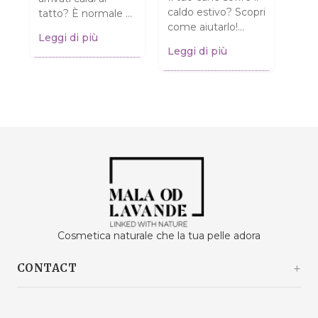
Pens
 e
caldo estivo? Scopri
tatto? È normale e
pell
i
come aiutarlo!
NON significa che
Leggi di più
è so
Consigli pratici per
siano rovinati!
Leggi di più
Chia
garantire al tuo
Scopri cosa fare.
Legg
sull
amico a quattro
Clicca...
come
zampe...
alla..
Cosmetica naturale che la tua pelle adora
CONTACT
Kašinski odvojak 20a
10360 Sesvete / Grad Zagreb