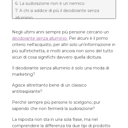
6. La sudorazione non è un nemico
7. A chi si addice di più il deodorante senza
alluminio
8. Perché alcune persone hanno una brutta
Negli ultimi anni sempre più persone cercano un
esperienza con il deodorante senza alluminio
deodorante senza alluminio.
Per alcuni è il primo
8.1. Primo, le aspettative sono sbagliate.
criterio nell'acquisto, per altri solo un'informazione in
8.2. Secondo, la formulazione non è buona.
più sull'etichetta, e molti ancora non sono del tutto
8.3. Terzo, il modo d'uso non è corretto.
sicuri di cosa significhi davvero quella dicitura.
9. Cosa cercare quando scegli un deodorante
senza alluminio
Il deodorante senza alluminio è solo una moda di
marketing?
10. Il deodorante senza alluminio nella vita di tutti
i giorni
Agisce altrettanto bene di un classico
11. Quindi...
antitraspirante?
Perché sempre più persone lo scelgono, pur
sapendo che non fermerà la sudorazione?
La risposta non sta in una sola frase, ma nel
comprendere la differenza tra due tipi di prodotto