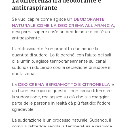
La differenza tra deodorante e
antitraspirante
Se vuoi capire come agisce un
DEODORANTE
NATURALE COME LA DEO CREMA ALL'ARANCIA
,
devi prima sapere cos'è un deodorante e cos'è un
antitraspirante.
L'antitraspirante è un prodotto che riduce la
quantità di sudore. Lo fa perché, con l'aiuto dei sali
di alluminio, agisce temporaneamente sui canali
sudoripari riducendo così la secrezione di sudore in
quella zona.
La
DEO CREMA BERGAMOTTO E CITRONELLA
è
un buon esempio di questo – non cerca di fermare
la sudorazione, ma agisce su ciò che alla maggior
parte delle persone in realtà dà più fastidio: l'odore
sgradevole.
La sudorazione è un processo naturale. Sudando, il
corpo si raffredda, regola la temperatura e reagisce