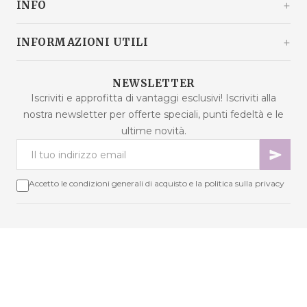
INFO
Croazia
+385 92 292 9292
info@malaodlavande.com
Chi siamo
INFORMAZIONI UTILI
Lun - Ven: 9:00 - 15:00
Parlano di noi
Spedizione
Prodotti in saldo
NEWSLETTER
Domande frequenti
Iscriviti e approfitta di vantaggi esclusivi! Iscriviti alla
Nuovi prodotti
nostra newsletter per offerte speciali, punti fedeltà e le
Termini di acquisto
Prodotti più venduti
ultime novità.
Sicurezza dei dati
Contattaci
Metodi di pagamento
Mappa del sito
Cookie - spiegazione
Accetto le condizioni generali di acquisto e la politica sulla privacy
Risoluzione delle controversie
Punti fedeltà
Diritto di recesso
Copyright © 2026 Mala od lavande. Tutti i diritti riservati.