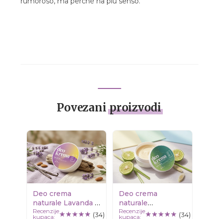
rumoroso, ma perché ha più senso.
Povezani
proizvodi
Deo crema
Deo crema
naturale Lavanda /
naturale
Recenzije
Recenzije
Vaniglia
Bergamotto /
(34)
(34)
kupaca:
kupaca: