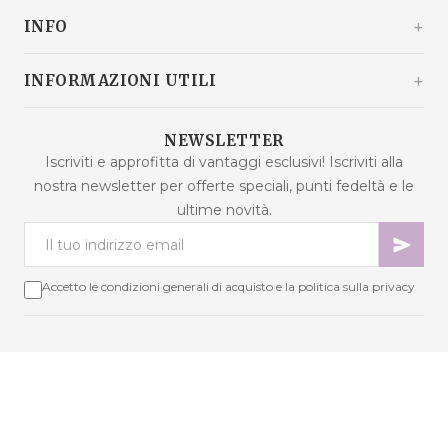
10360 Sesvete / Grad Zagreb
INFO
Croazia
+385 92 292 9292
info@malaodlavande.com
Chi siamo
INFORMAZIONI UTILI
Lun - Ven: 9:00 - 15:00
Parlano di noi
Spedizione
Prodotti in saldo
NEWSLETTER
Domande frequenti
Iscriviti e approfitta di vantaggi esclusivi! Iscriviti alla
Nuovi prodotti
nostra newsletter per offerte speciali, punti fedeltà e le
Termini di acquisto
Prodotti più venduti
ultime novità.
Sicurezza dei dati
Contattaci
Metodi di pagamento
Mappa del sito
Cookie - spiegazione
Accetto le condizioni generali di acquisto e la politica sulla privacy
Risoluzione delle controversie
Punti fedeltà
Diritto di recesso
Copyright © 2026 Mala od lavande. Tutti i diritti riservati.