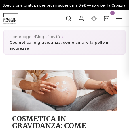
Spedizione gratuita per ordini superiori a 34€ — solo per la Croazia!
0
Homepage
Blog
Novità
Cosmetica in gravidanza: come curare la pelle in
sicurezza
COSMETICA IN
GRAVIDANZA: COME