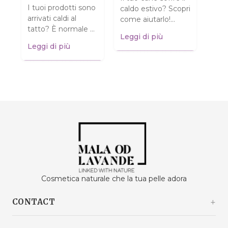
o
I tuoi prodotti sono
caldo estivo? Scopri
Pens
 e
arrivati caldi al
come aiutarlo!
pell
i
tatto? È normale e
Consigli pratici per
Leggi di più
è so
NON significa che
garantire al tuo
Leggi di più
Chia
siano rovinati!
amico a quattro
Legg
sull
Scopri cosa fare.
zampe...
come
Clicca...
alla..
Cosmetica naturale che la tua pelle adora
CONTACT
Kašinski odvojak 20a