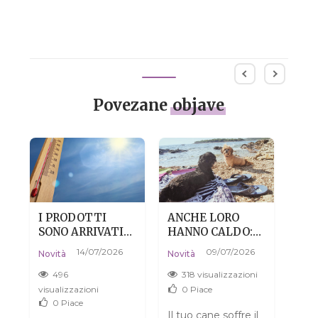
Povezane
objave
I PRODOTTI
ANCHE LORO
PEL
SONO ARRIVATI
HANNO CALDO:
DIS
CALDI? NIENTE
COME AIUTARE
NON
14/07/2026
09/07/2026
Novi
Novità
Novità
PAURA, È DEL
IL TUO CANE A
CO
04/0
TUTTO
SOPRAVVIVERE
496
318 visualizzazioni
A
NORMALE.
ALL'ESTATE
3
visualizzazioni
0
Piace
SENZA DRAMMI
0
Piace
visua
Il tuo cane soffre il