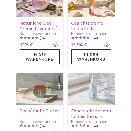
Natürliche Deo-
Gesichtscreme
Creme Lavendel /
Immortelle
Kundenbewertungen:
Kundenbewertungen:
Vanille
(24)
(24)
7,75 €
13,94 €
IN DEN
IN DEN
WARENKORB
WARENKORB
Shea/Karité Butter
Feuchtigkeitsserum
für das Gesicht
Kundenbewertungen:
Kundenbewertungen:
(24)
(24)