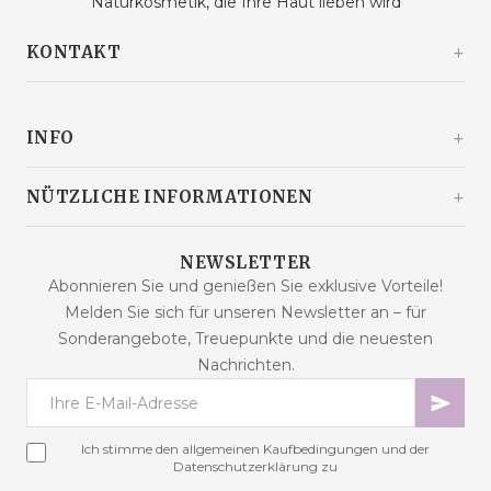
Naturkosmetik, die Ihre Haut lieben wird
KONTAKT
Kašinski odvojak 20a
10360 Sesvete / Grad Zagreb
INFO
Kroatien
+385 92 292 9292
info@malaodlavande.com
Über uns
NÜTZLICHE INFORMATIONEN
Mo. - Fr.: 09 - 15 Uhr
Pressestimmen
Lieferung
Produkte im Angebot
NEWSLETTER
Häufig gestellte Fragen
Abonnieren Sie und genießen Sie exklusive Vorteile!
Neue Produkte
Melden Sie sich für unseren Newsletter an – für
Kaufbedingungen
Bestseller
Sonderangebote, Treuepunkte und die neuesten
Datensicherheit
Kontakt
Nachrichten.
Zahlungsarten
Sitemap
Cookies – Erklärung
Online-Streitbeilegung
Ich stimme den allgemeinen Kaufbedingungen und der
Treueprogramm
Datenschutzerklärung zu
Vertragswiderruf