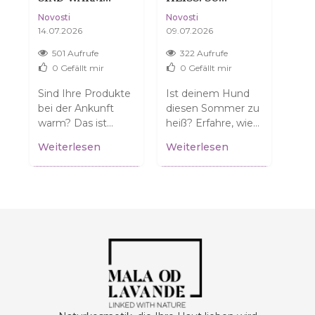
ANGEKOMMEN?
ILFST DU D
HAU
Novosti
Novosti
Novo
KEINE SORGE,
EINEM HUND, D
DA
14.07.2026
09.07.2026
04.0
DAS IST VÖLLIG
EN SOMMER O
NORMAL.
HNE DRAMA ZU Ü
501 Aufrufe
322 Aufrufe
3
BERSTEHEN
0
Gefällt mir
0
Gefällt mir
ür
Sind Ihre Produkte
Ist deinem Hund
Denk
n
bei der Ankunft
diesen Sommer zu
tro
warm? Das ist
heiß? Erfahre, wie
Viel
normal und
du ihm helfen
dehy
Weiterlesen
Weiterlesen
Wei
bedeutet NICHT,
kannst! Tipps für
die 
dass sie beschädigt
sichere
Dil
.
sind! Erfahren Sie,...
Spaziergänge und
erfa
einen...