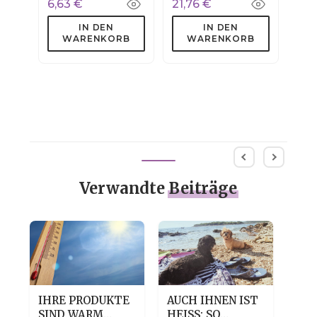
6,63 €
21,76 €
IN DEN
IN DEN
WARENKORB
WARENKORB
Verwandte
Beiträge
IHRE PRODUKTE
AUCH IHNEN IST
TRO
N
SIND WARM
HEISS: SO H
DE