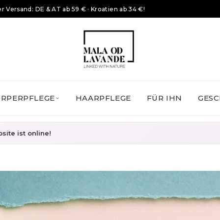
r Versand: DE & AT ab 59 € · Kroatien ab 34 €!
ÖRPERPFLEGE
HAARPFLEGE
FÜR IHN
GESC
ite ist online!