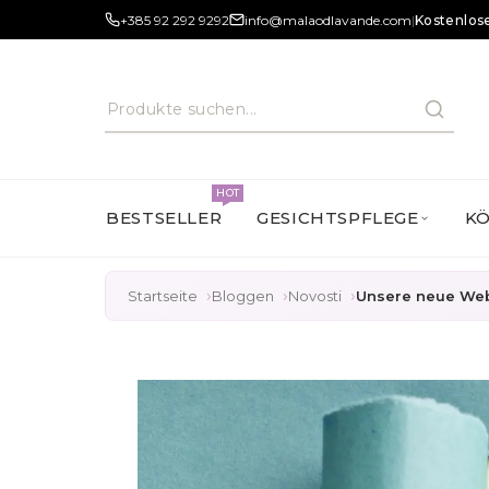
+385 92 292 9292
info@malaodlavande.com
|
Kostenlose
HOT
BESTSELLER
GESICHTSPFLEGE
K
Startseite
Bloggen
Novosti
Unsere neue Webs