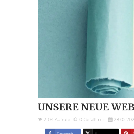
UNSERE NEUE WEBS
2104 Aufrufe
0
Gefällt mir
28.02.20
Facebook
X