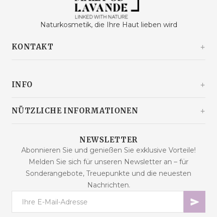
Naturkosmetik, die Ihre Haut lieben wird
KONTAKT
Kašinski odvojak 20a
10360 Sesvete / Grad Zagreb
INFO
Kroatien
+385 92 292 9292
info@malaodlavande.com
Über uns
NÜTZLICHE INFORMATIONEN
Mo. - Fr.: 09 - 15 Uhr
Pressestimmen
Lieferung
Produkte im Angebot
NEWSLETTER
Häufig gestellte Fragen
Abonnieren Sie und genießen Sie exklusive Vorteile!
Neue Produkte
Melden Sie sich für unseren Newsletter an – für
Kaufbedingungen
Bestseller
Sonderangebote, Treuepunkte und die neuesten
Datensicherheit
Kontakt
Nachrichten.
Zahlungsarten
Sitemap
Cookies – Erklärung
Online-Streitbeilegung