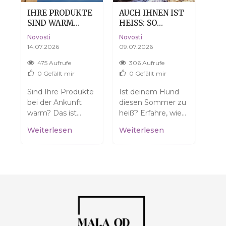
IHRE PRODUKTE
AUCH IHNEN IST
TRO
N
SIND WARM
HEISS: SO H
DE
ANGEKOMMEN?
ILFST DU D
HAU
Novosti
Novosti
Novo
KEINE SORGE,
EINEM HUND, D
DA
14.07.2026
09.07.2026
04.0
DAS IST VÖLLIG
EN SOMMER O
NORMAL.
HNE DRAMA ZU Ü
475 Aufrufe
306 Aufrufe
3
BERSTEHEN
0
Gefällt mir
0
Gefällt mir
ür
Sind Ihre Produkte
Ist deinem Hund
Denk
n
bei der Ankunft
diesen Sommer zu
tro
warm? Das ist
heiß? Erfahre, wie
Viel
normal und
du ihm helfen
dehy
Weiterlesen
Weiterlesen
Wei
bedeutet NICHT,
kannst! Tipps für
die 
dass sie beschädigt
sichere
Dil
.
sind! Erfahren Sie,...
Spaziergänge und
erfa
einen...