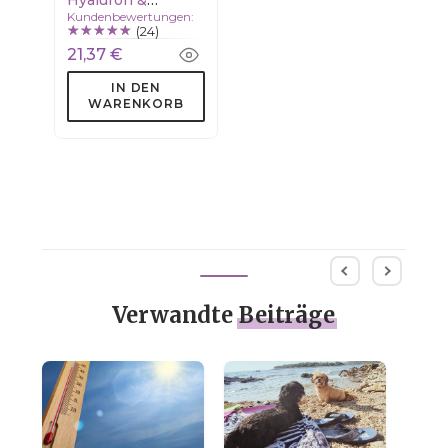
Kundenbewertungen:
Squalan
(24)
21,37 €
IN DEN
WARENKORB
Verwandte
Beiträge