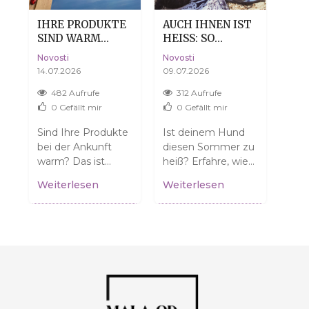
IHRE PRODUKTE
AUCH IHNEN IST
TRO
N
SIND WARM
HEISS: SO H
DE
ANGEKOMMEN?
ILFST DU D
HAU
Novosti
Novosti
Novo
KEINE SORGE,
EINEM HUND, D
DA
14.07.2026
09.07.2026
04.0
DAS IST VÖLLIG
EN SOMMER O
NORMAL.
HNE DRAMA ZU Ü
482 Aufrufe
312 Aufrufe
3
BERSTEHEN
0
Gefällt mir
0
Gefällt mir
ür
Sind Ihre Produkte
Ist deinem Hund
Denk
n
bei der Ankunft
diesen Sommer zu
tro
warm? Das ist
heiß? Erfahre, wie
Viel
normal und
du ihm helfen
dehy
Weiterlesen
Weiterlesen
Wei
bedeutet NICHT,
kannst! Tipps für
die 
dass sie beschädigt
sichere
Dil
.
sind! Erfahren Sie,...
Spaziergänge und
erfa
einen...