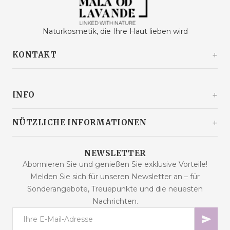
Naturkosmetik, die Ihre Haut lieben wird
KONTAKT
Kašinski odvojak 20a
10360 Sesvete / Grad Zagreb
INFO
Kroatien
+385 92 292 9292
info@malaodlavande.com
Über uns
NÜTZLICHE INFORMATIONEN
Mo. - Fr.: 09 - 15 Uhr
Pressestimmen
Lieferung
Produkte im Angebot
NEWSLETTER
Häufig gestellte Fragen
Abonnieren Sie und genießen Sie exklusive Vorteile!
Neue Produkte
Melden Sie sich für unseren Newsletter an – für
Kaufbedingungen
Bestseller
Sonderangebote, Treuepunkte und die neuesten
Datensicherheit
Kontakt
Nachrichten.
Zahlungsarten
Sitemap
Cookies – Erklärung